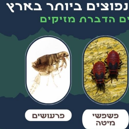
ירושלים
רועי כהן - הרצליה
מיטל ג'אן 
ת בית פרטי עם
ערן המדביר שלי בעסק כבר 4 שנים,
אלוף אין מילה אחרת!
ע בשעה שרצינו,
כל שנה מגיע בחיוך, עושה אחלה
עזר לנו ממש אחרי 
ר ואין נמלים
עבודה ואין ג'וקים ונמלים כל השנה,
הצליח לפתור לנו 
 עבודה מעולה
בן אדם שירותי, אמין והכי חשוב
בבית, הגענו לער
בה
מקצועי.
באינטרנט, נתן לנ
קיבלנו בשום מקום
להרגיש שיש 