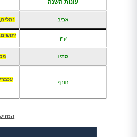
עונות השנה
אביב
נמלים,
יתושים,
קיץ
סתיו
מכר
עכברים
חורף
המזיקי