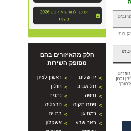
ה
2026 עדכני לחודש אוגוסט
מרזבים
בשנת
קורות
אטמו
חלק מהאיזורים בהם
מסופק השירות
חוזרים
ירושלים
ראשון לציון
הן ובהן
חורף.
תל אביב
חולון
חיפה
נתניה
פתח תקוה
הרצליה
רמת גן
בת ים
באר שבע
אשקלון