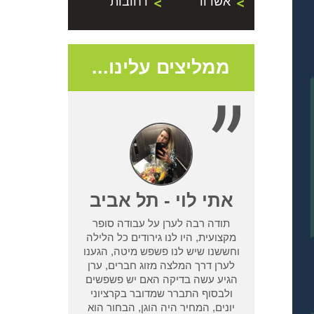
אשדוד
רחובות
ממליצים עלינו...
- נתניה
אתי לוי - תל אביב
תודה רבה לערן על עבודה סופר
שמדביר אחר לא
מקצועית, היו לנו גירודים כל הלילה
בעיית טרמיטים
וחששנו שיש לנו פשפש מיטה, הגענו
ן מחיפוש קצר
לערן דרך המלצה מזוג חברים, ערן
ו אחריות שלא
הגיע עשה בדיקה האם יש פשפשים
 אחר וגרם לנו
ולבסוף התברר שמדובר בקרציוני
אמא ואבא
יונים, המחיר היה הוגן, הבחור הוא