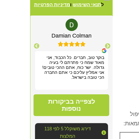
ל
תנאי השימוש
ו
מדיניות הפרטיות
Alternative:
lewitz
Damian Colman
Yis
רשמנו מאוד
בוקר טוב, חברים. כל הכבוד, אני
אריאל היה מקצ
 תוך שעה,
מאוד שמח כי פתרתם לי בעיה
הראשונה. שלח ל
תן לנו
גדולה. ישר כוח, אתם ההכי טובים!
חודש של גהנום ס
וד!
אני אמליץ עליכם כי אתם החברה
להיכנס לחדר שה
הכי טובה בישראל.
אפשר היה לנשום
סופר מקצועי, נע
מדובר ב"עסק מס
נוראי בחדר היש
הצוות דאג לטפל
לצפייה בביקורות
הכי טובה שאפשר
אחריו ולהשאיר 
נוספות
יכולנו לדמיין על
פול
השירות!!
מאות:
דירוג משוקלל 5 לפי 118
המלצות