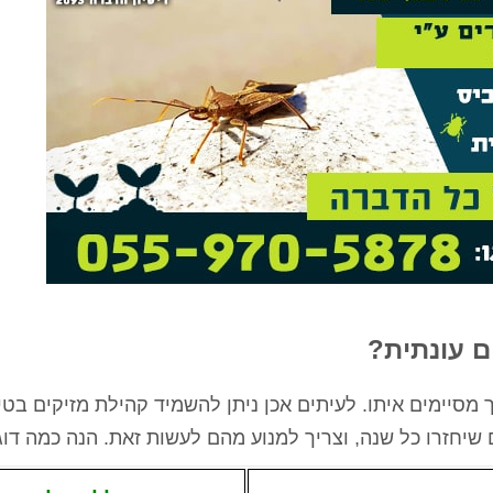
rael Woolf
Liat Shavit Grievink
ה
שירות וזמינות מצוינים. הגיע
תודה על כל העזרה. הת
קצועי
במוצאי שבת ניגש מיד לעבודה
מנריה לויאני. הוא הגיע
והצליח לתפוס את החולדה. הסביר
ביצע את העבודה מהר ונ
גם לגבי הדברה מונעת.
הסברים ברורים. כל הכב
ם עונתית?
סיימים איתו. לעיתים אכן ניתן להשמיד קהילת מזיקים בטי
שיחזרו כל שנה, וצריך למנוע מהם לעשות זאת. הנה כמה דוג