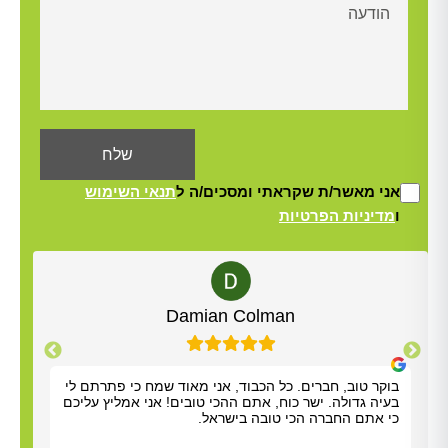
אני מאשר/ת שקראתי ומסכים/ה ל
תנאי השימוש
ו
מדיניות הפרטיות
Alt
Yisrael Woolf
תודה על כל העזרה. התרשמנו מאוד מנריה לויאני. הוא
בוקר
הגיע תוך שעה, ביצע את העבודה מהר ונתן לנו הסברים
בעיה
ברורים. כל הכבוד!
כי א