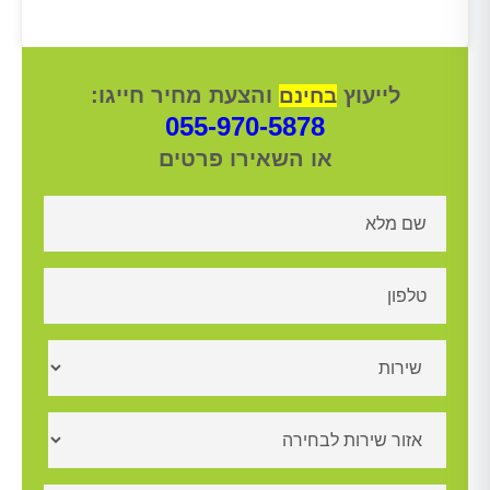
לייעוץ
והצעת מחיר חייגו:
בחינם
055-970-5878
או השאירו פרטים