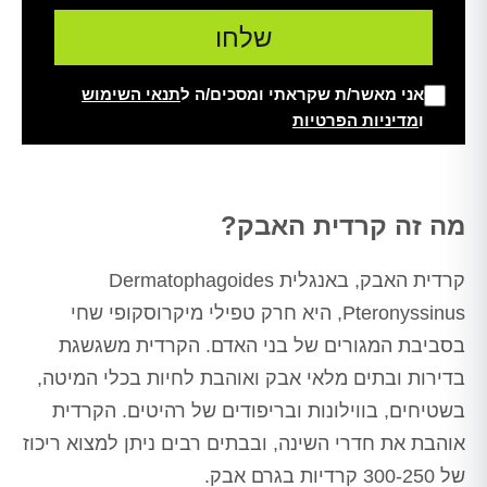
אני מאשר/ת שקראתי ומסכים/ה ל
תנאי השימוש
ו
מדיניות הפרטיות
Alt
מה זה קרדית האבק?
קרדית האבק, באנגלית Dermatophagoides
Pteronyssinus, היא חרק טפילי מיקרוסקופי שחי
בסביבת המגורים של בני האדם. הקרדית משגשגת
בדירות ובתים מלאי אבק ואוהבת לחיות בכלי המיטה,
בשטיחים, בווילונות ובריפודים של רהיטים. הקרדית
אוהבת את חדרי השינה, ובבתים רבים ניתן למצוא ריכוז
של 300-250 קרדיות בגרם אבק.