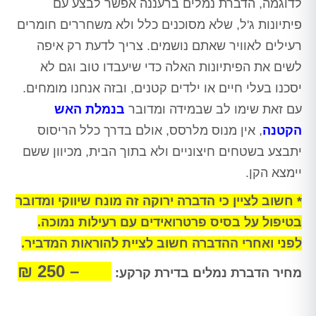
לדוגמה, הדברת נמלים ברעננה אפשר לבצע עם
פיתיונות ג'ל, שלא מסוכנים כלל ולא משחררים חומרים
רעילים לאוויר שאתם נושמים. צריך לדעת רק איפה
לשים את הפיתיונות האלה כדי שיעבדו טוב וגם לא
יסכנו בעלי חיים או ילדים קטנים, ובזה אנחנו מומחים.
עם זאת שימו לב שבמידה ומדובר
בנמלת האש
הקטנה
, אין מנוס מלרסס, אולם בדרך כלל הריסוס
יתבצע בשטחים חיצוניים ולא בתוך הבית, מכיוון ששם
יימצא הקן.
* חשוב לציין כי הדברה ירוקה זה מונח שיווקי ומדובר
בטיפול על בסיס פרטרואידים עם רעילות נמוכה.
לפני ואחרי ההדברה חשוב לציית להוראות המדביר.
400 – 250 ₪
מחיר הדברת נמלים בדירת קרקע: