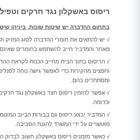
ורק לאחר מכן ביצע הדברה
מתאימה, לאחר מכן חזר שוב וסיים
ריסוס באשקלון נגד חרקים וטפיל
את העבודה, כבר אין חולדות
שמתרוצצות בחדר מדרגות, אין
בתחום ההדברה יש שיטות שונות, ביניהן שיט
חולדה שמחכה בחדר אשפה, פשוט
הציל אותנו אין מילה אחרת
√ יש להתאים את חומרי ההדברה לסוג המזיק ולמ
תודה ערן, בטוחה שנתראה בשנה
הבאה
מאחר והמדביר חייב להשתמש בחומרים שאינם מ
√ הריסוס בתוך הבית מחייב הכנות לקראת ההדב
וחפצים מהקירות כדי לאפשר גישה נוחה לפנלים 
ומסתתרים בהם.
√ אפשר להזמין ריסוס חצר באשקלון נגד חרקים 
וכדומה.
√ המדביר יבצע ריסוס גם בבורות הביוב המוטמנ
מאושרים על ידי המשרד להגנת הסביבה.
√ כאשר מזמנים ריסוס באשקלון חשוב לבדוק הא