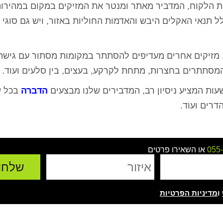
ת הלקוח, המדביר מאתר ומנטר את המזיקים במקום במהירות
 תנאי האקלים היבש והאדמות החוליות באזור, ויש גם סוגי 
 מזיקים אחרים מעדיפים להסתתר במקומות מסתור עם גישה
 המסתתרים בחצרות, מתחת לקרקע, בעצים, בין סלעים ועוד.
הדברה
בכל ש
דרים ועוד.
ירושלים
רועי כהן - הרצליה
מיטל ג'אן 
055
או השאירו פרטים
ת בית פרטי עם
ערן המדביר שלי בעסק כבר 4 שנים,
אלוף אין מילה אחרת!
ע בשעה שרצינו,
כל שנה מגיע בחיוך, עושה אחלה
עזר לנו ממש אחרי 
ר ואין נמלים
עבודה ואין ג'וקים ונמלים כל השנה,
הצליח לפתור לנו 
 עבודה מעולה
בן אדם שירותי, אמין והכי חשוב
בבית, הגענו לער
ו
מדיניות הפרטיות
בה
מקצועי.
באינטרנט, נתן לנ
קיבלנו בשום מקום
להרגיש שיש 