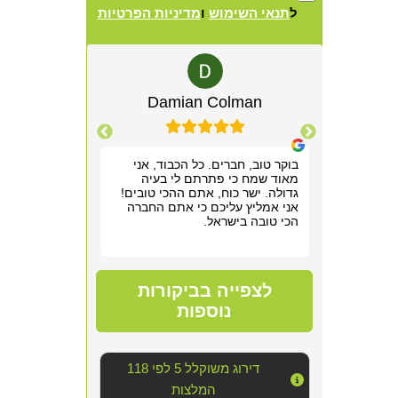
ל
תנאי השימוש
ו
מדיניות הפרטיות
Alternative:
lewitz
Damian Colman
Yis
רשמנו מאוד
בוקר טוב, חברים. כל הכבוד, אני
אריאל היה מקצ
 תוך שעה,
מאוד שמח כי פתרתם לי בעיה
הראשונה. שלח ל
תן לנו
גדולה. ישר כוח, אתם ההכי טובים!
חודש של גהנום ס
וד!
אני אמליץ עליכם כי אתם החברה
להיכנס לחדר שה
הכי טובה בישראל.
אפשר היה לנשום
סופר מקצועי, נע
מדובר ב"עסק מס
נוראי בחדר היש
הצוות דאג לטפל
לצפייה בביקורות
הכי טובה שאפשר
אחריו ולהשאיר 
נוספות
יכולנו לדמיין על
השירות!!
דירוג משוקלל 5 לפי 118
המלצות