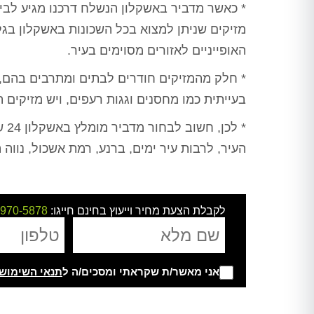
* כאשר מדביר באשקלון הנשלח דרכנו מגיע לבי
מזיקים שניתן למצוא בכל השכונות באשקלון בגלל
האופייניים לאזורים מסוימים בעיר.
* חלק מהמזיקים חודרים לבתים ומתרבים בהם,
בעייתית כמו מחסנים וגגות רעפים, ויש מזיקים
* לכן, חשוב לבחור מדביר מומלץ באשקלון 24 שעות המציע ניסיון רב, המדבירים שלנו מבצעים
העיר, לרבות עיר ימים, ברנע, רמת אשכול, נווה ה
טרית -
ורד מועלם - בת ים
יובל דהן - 
לקבלת הצעת מחיר וייעוץ בחינם חייגו:
-970-5878
ציון
חיפשנו מישהו שיטפל לנו בבעיית
תודה לערן על הדבר
החולדות בבניין לאחר שהיו כבר 2
חצר, מחיר הוגן, הגי
ה בטוחה כבר
מדבירים שלא הצליחו לפתור את
כרגע כבר חודש עב
שנים, שירות מדהים,
הבעיה ולא ענו אחר כך לטלפון,
וג'וקים נראה שעשה
 על כל עבודה,
אני מאשר/ת שקראתי ומסכים/ה ל
תנאי השימוש
הגענו לערן לאחר המלצות רבות, אין
תודה ר
פתרו לי בעיית
Alternative:
ספק שמדובר באיש מקצוע משכמו
ייתה לי, ברוך
ומעלה, הגיע קודם כל לעשות בדיקה
, מודה לכם