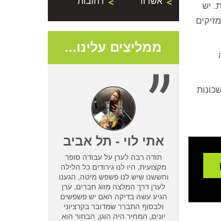
אשדוד
רחובות
. יש
מזיקים
ממליצים עלינו...
כונות
- נתניה
אתי לוי - תל אביב
תודה רבה לערן על עבודה סופר
שמדביר אחר לא
מקצועית, היו לנו גירודים כל הלילה
בעיית טרמיטים
וחששנו שיש לנו פשפש מיטה, הגענו
ן מחיפוש קצר
לערן דרך המלצה מזוג חברים, ערן
ו אחריות שלא
הגיע עשה בדיקה האם יש פשפשים
 אחר וגרם לנו
ולבסוף התברר שמדובר בקרציוני
אמא ואבא
יונים, המחיר היה הוגן, הבחור הוא