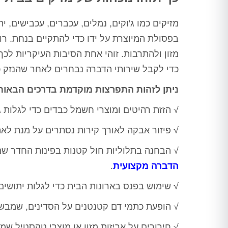
מזיקים כמו ג'וקים, נמלים, עכברים, עכבישים, 
בפסולת המיוצרת על ידו כדי להתקיים בנחת. רו
מזון ולהתרבות. זוהי אחת הסיבות העיקריות לכ
כדי לקבל שירותי הדברה נבחרים לאחר שהנזק כ
ניתן לזהות התפרצות מוקדמת בדרכים הבאות
√ הזזת רהיטים ומוצרי חשמל כבדים כדי לגלות
√ פיזור אבקה לאורך קירות נסתרים על מנת לאת
טרית -
ורד מועלם - בת ים
יובל דהן - 
√ הבחנה בתלוליות חול קטנות בפינות החדר שמעי
ציון
חיפשנו מישהו שיטפל לנו בבעיית
תודה לערן על הדבר
הדברה מקצועית
.
החולדות בבניין לאחר שהיו כבר 2
חצר, מחיר הוגן, הגי
ה בטוחה כבר
מדבירים שלא הצליחו לפתור את
כרגע כבר חודש עב
שנים, שירות מדהים,
√ שימוש בפנס בארונות הבית כדי לגלות יתושים,
הבעיה ולא ענו אחר כך לטלפון,
וג'וקים נראה שעשה
 על כל עבודה,
הגענו לערן לאחר המלצות רבות, אין
תודה ר
פתרו לי בעיית
√ הופעת כתמי דם קטנטנים על הסדינים, שמבש
ספק שמדובר באיש מקצוע משכמו
ייתה לי, ברוך
ומעלה, הגיע קודם כל לעשות בדיקה
, מודה לכם
√ חירורים על אריזות מזון או מוצרי טקסטיל שמי