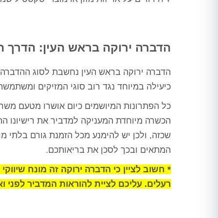
ורק לאחר מכן ביצע הדברה
מתאימה, לאחר מכן חזר שוב וסיים
את העבודה, כבר אין חולדות
שמתרוצצות בחדר מדרגות, אין
חולדה שמחכה בחדר אשפה, פשוט
הדברה ירוקה בראש העין: הדרך ה
הציל אותנו אין מילה אחרת
תודה ערן, בטוחה שנתראה בשנה
הדברה ירוקה בראש העין נחשבת לסוג ההדברה ה
הבאה
כיעילה במיוחד נגד רוב סוגי המזיקים ומשתמש
כל הפתרונות המיושמים כיום אושרו מטעם מש
הכשרה מיוחדת המעניקה למדביר את רישיונו הת
שכזה, ולכן יש להימנע מכל הזמנת גורם בלתי 
המתאים ובכך לסכן את בריאותכם.
* חשוב לציין כי הדברה ירוקה זה מונח שיווק
רעלים. עליכם לציית להוראות המדביר לפני וא