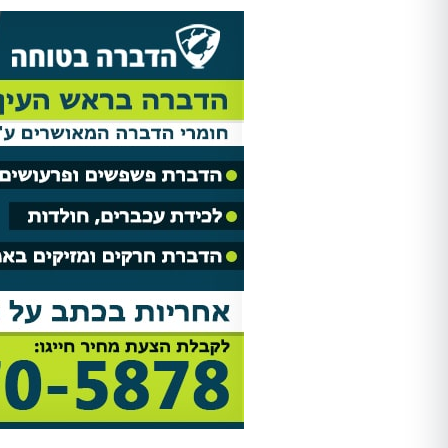
Shir Ankelewitz
אתי מתתיהו
אריאל היה מקצועי מאוד מהשיחה
אחרי לחץ ובהלה פניתי להדבר
הראשונה. שלח לנו את אלדד ואחרי
בטוחה וקיבלתי שירות מהיר, מ
חודש של גהנום סוף סוף יכולנו
ואמין!
להיכנס לחדר שהיה סגור בגלל שאי
אפשר היה לנשום בו. השירות היה
סופר מקצועי, נעים, וגם כאשר
מדובר ב"עסק מסריח" (סבלנו מריח
נוראי בחדר הישיבות במשרד),
הצוות דאג לטפל לנו בבעיה בצורה
הכי טובה שאפשר. אלדד דאג לנקות
אחריו ולהשאיר שובל של ריח שרק
יכולנו לדמיין עליו. תודה רבה על
השירות!!