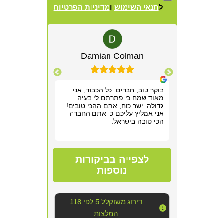
ל
תנאי השימוש
ו
מדיניות הפרטיות
Alternative:
lewitz
Damian Colman
Yis
רשמנו מאוד
בוקר טוב, חברים. כל הכבוד, אני
אריאל היה מקצ
 תוך שעה,
מאוד שמח כי פתרתם לי בעיה
הראשונה. שלח ל
תן לנו
גדולה. ישר כוח, אתם ההכי טובים!
חודש של גהנום ס
וד!
אני אמליץ עליכם כי אתם החברה
להיכנס לחדר שה
הכי טובה בישראל.
אפשר היה לנשום
סופר מקצועי, נע
מדובר ב"עסק מס
נוראי בחדר היש
הצוות דאג לטפל
לצפייה בביקורות
הכי טובה שאפשר
אחריו ולהשאיר 
נוספות
יכולנו לדמיין על
השירות!!
דירוג משוקלל 5 לפי 118
המלצות