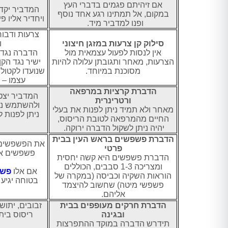
אם זיהיתם פגמים בדברי העץ
המדביר יקד
במקום, אל תמתינו רגע אחד נוסף
ויחדיר אליו פ
ופנו למדביר מיד.
צרעות ודבו
סילוק קן צרעות במזגן חיצוני
ו
אין לנסות לפעול עצמאית מול
הדברה נגד 
הצרעות, מאחר ותגובתן עלולה להיות
ישיר נגד הקן
מסוכנת במיוחד.
שנועדו לקטול
עצמו –
הדברת קרציות במרפאה
המדביר יצט
ורטרינרית
ולהשתמש נג
מאחר ולא תמיד ניתן לפנות את בעלי
ניתן לפנות
החיים מהמרפאה לטובת הריסוס,
יהיה ניתן לשקול הדברה ירוקה.
הדברת פשפשים בראש העין בבית
את הפשפשים בב
פרטי
פשפשים אח
הדברת פשפשים היא קשה יחסית
ומצריכה 1-3 סבבים, הכוללים
אם אלו
פשפ
הוראות השקיה וכביסה (במקרה של
בטוחה יגיע 
פשפשי מיטה) שחשוב להיצמד
אליהם.
הדברת חרקים מעופפים בבית
זבובים, יתושי
ובגינה
ריסוס בית
תידרש הדברה במוקד ההתפרצות