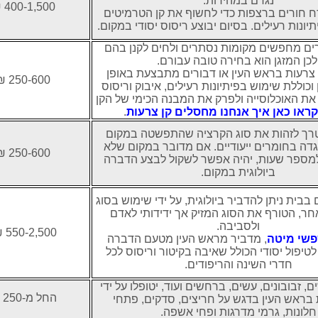
נגדם במהירות.
400-1,500 ₪
ח חורים ברצפות כדי לחשוף את קן הטרמיטים
יתיונות רעילים. בסיום יבוצע ריסוס יסודי במקום.
רים מחפשים מקומות נסתרים ולחים לקנן בהם
לכן המזגן הוא בחירה טובה עבורם.
צרעות בראש העין או דבורים מתבצעת באופן
250-600 ₪
 וכוללת שימוש בפיתיונות רעילים, איבוק וריסוס
 את האוכלוסייה ולפרק את המבנה הכימי של הקן
קראו כאן איך אנחנו מחסלים קן צרעות
.
רך לזהות את סוג הקרציה שהתפשטה במקום
דה בחומרים ייעודיים. אם מדובר במקום שלא
250-600 ₪
 למספר שעות, יהיה אפשר לשקול לבצע הדברה
ביולוגית במקום.
ית ניתן להדביר ביולוגית, על ידי שימוש בסוג
ר, הטורף את הסוג המזיק אך ידידותי לאדם
ולסביבה.
550-2,500 ₪
שי מיטה
, מדביר מראש העין מטעם הדברה
לטיפול יסודי הכולל שאיבה בקיטור וריסוס לכל
חדרי השינה והריפודים.
ם, זבובונים, עשים, ברחשים ועוד, יטופלו על ידי
החל מ-250 ₪
 בראש העין בדגש על חריצים, סדקים, פתחי
חלונות, גרמי מדרגות ופחי אשפה.