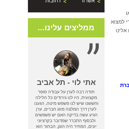
אשדוד
רחובות
ו
י למצוא
ממליצים עלינו...
אלינו
- נתניה
אתי לוי - תל אביב
רת
תודה רבה לערן על עבודה סופר
שמדביר אחר לא
מקצועית, היו לנו גירודים כל הלילה
בעיית טרמיטים
וחששנו שיש לנו פשפש מיטה, הגענו
ן מחיפוש קצר
לערן דרך המלצה מזוג חברים, ערן
ו אחריות שלא
הגיע עשה בדיקה האם יש פשפשים
 אחר וגרם לנו
ולבסוף התברר שמדובר בקרציוני
אמא ואבא
יונים, המחיר היה הוגן, הבחור הוא