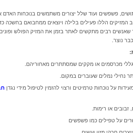
יתושים, פשפשים ועוד שלל יצורים משתמשים בנוכחות האדם א
ב המזיקים הללו פעילים בלילה ויוצאים ממחבואם בחשכה כד
ך שאנשים רבים מתקשים לאתר בזמן את המזיק הפולש ופונים 
בר נוצר.
:
 גללי מכרסמים או מקקים שמסתתרים מאחוריהם.
ר נחילי נמלים שעוברים במקום.
ירושלים
רועי כהן - הרצליה
מיטל ג'אן 
דות על נוכחות טרמיטים ורצוי להזמין לטיפול מידי נגדן
חב
ת בית פרטי עם
ערן המדביר שלי בעסק כבר 4 שנים,
אלוף אין מילה אחרת!
ע בשעה שרצינו,
כל שנה מגיע בחיוך, עושה אחלה
עזר לנו ממש אחרי 
ר ואין נמלים
עבודה ואין ג'וקים ונמלים כל השנה,
הצליח לפתור לנו 
 זבובים או רימות.
 עבודה מעולה
בן אדם שירותי, אמין והכי חשוב
בבית, הגענו לער
בה
מקצועי.
באינטרנט, נתן לנ
רים על טפילים כמו פשפשים
קיבלנו בשום מקום
להרגיש שיש 
יצרים חרקי מזון ועשים.