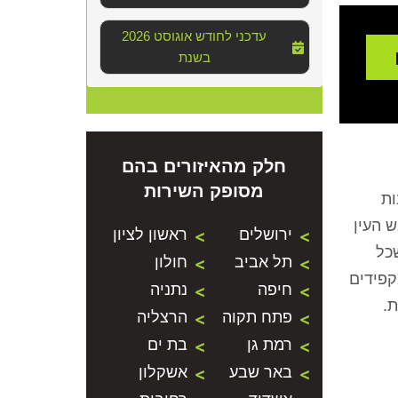
2026 עדכני לחודש אוגוסט
בשנת
חלק מהאיזורים בהם
מסופק השירות
ות
 העין
ירושלים
ראשון לציון
כל
תל אביב
חולון
קפידים
חיפה
נתניה
פתח תקוה
הרצליה
רמת גן
בת ים
באר שבע
אשקלון