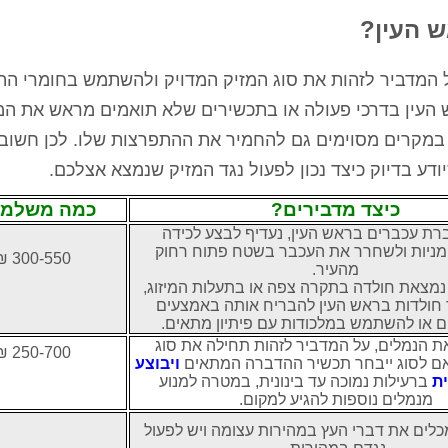
 העין?
המדביר לזהות את סוג המזיק המדויק ולהשתמש בחומרי הה
העין בדרכי פעולה או בתכשירים שלא תואמים מראש את המז
 במקרים מסוימים גם להחמיר את ההתפרצות שלו. לכן חשוב
דע בדיוק כיצד נכון לפעול נגד המזיק שנמצא אצלכם.
כיצד מדבירים?
כמה משלמי
רת עכברים בראש העין, נעדיף לבצע לכידה
מניות ולשחרר את העכבר בשטח פתוח רחוק
300-550 ₪
מהעיר.
מצאת חולדה בתקרה צפה או בתעלות המיזוג,
ד חולדות בראש העין להבריח אותה באמצעים
ם או להשתמש במלכודות עם פיתיון מתאים.
ת הנמלים, על המדביר לזהות תחילה את סוג
250-700 ₪
ם לסוג ייבחר תכשיר ההדברה המתאים
ויבוצע
ית
ברעילות נמוכה עד בינונית, במטרה למנוע
מנמלים נוספות להגיע למקום.
לים את דברי העץ במהירות עצומה ויש לפעול