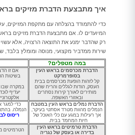
איך מתבצעת הדברת מזיקים בראש
כדי להתמודד בהצלחה עם מתקפת המזיקים, על 
המיועדים לו. אם מתבצעת הדברת מזיקים בראש 
רק שהדבר ימנע את התוצאה הרצויה, אלא עשוי
שירות ממדביר מקצועי, מנוסה ומומלץ בלבד, שיו
במה מטפלים?
הדברת מכרסמים בראש העין
אם זו הדב
בסופרמרקט
בשיטות הו
קל לזהות הופעת מכרסמים בבית
העסק, הודות לגללים והריח שהם
במקרה שבו נ
מותירים לאורך קירות נסתרים
יעדיף לוכ
ובאזורי האשפה.
אלקטרוניי
הדברת נמלים בראש העין במטבח
כדי למגר א
הנמלים מהוות מטרד אסתטי בעיקר,
הנמלה. בהתא
אך רעילות במגע עם כלי האוכל של
ריסוס לב
חיות המחמד בבית.
הדברת טרמיטים בראש העין
הטרמיטים מכ
בדירה או בעסק של נגריה