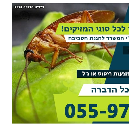
rael Woolf
Liat Shavit Grievink
ה
שירות וזמינות מצוינים. הגיע
תודה על כל העזרה. הת
קצועי
במוצאי שבת ניגש מיד לעבודה
מנריה לויאני. הוא הגיע
והצליח לתפוס את החולדה. הסביר
ביצע את העבודה מהר ונ
גם לגבי הדברה מונעת.
הסברים ברורים. כל הכב