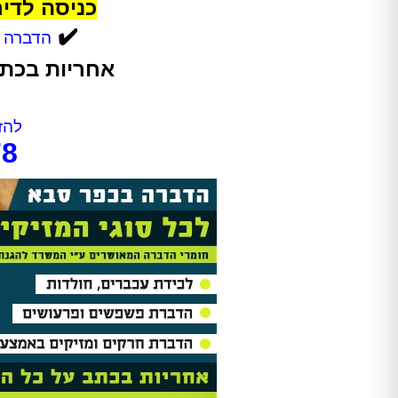
כניסה לדי
✔️
הדברה מ
אחריות בכתב
Shir Ankelewitz
אתי מתתיהו
להזמ
78
אריאל היה מקצועי מאוד מהשיחה
אחרי לחץ ובהלה פניתי להדבר
הראשונה. שלח לנו את אלדד ואחרי
בטוחה וקיבלתי שירות מהיר, מ
חודש של גהנום סוף סוף יכולנו
ואמין!
להיכנס לחדר שהיה סגור בגלל שאי
אפשר היה לנשום בו. השירות היה
סופר מקצועי, נעים, וגם כאשר
מדובר ב"עסק מסריח" (סבלנו מריח
נוראי בחדר הישיבות במשרד),
הצוות דאג לטפל לנו בבעיה בצורה
הכי טובה שאפשר. אלדד דאג לנקות
אחריו ולהשאיר שובל של ריח שרק
יכולנו לדמיין עליו. תודה רבה על
השירות!!