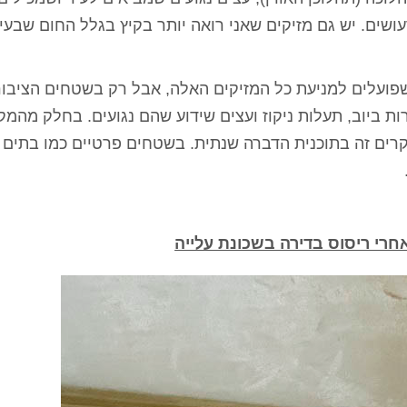
ים. יש גם מזיקים שאני רואה יותר בקיץ בגלל החום שבעיר
פועלים למניעת כל המזיקים האלה, אבל רק בשטחים הציבור
רות ביוב, תעלות ניקוז ועצים שידוע שהם נגועים. בחלק מהמק
ים למוקד 106, ובחלק מהמקרים זה בתוכנית הדברה שנתית. בשטחים פרטיים כמו בתים
רי ריסוס בדירה בשכונת עלייה
ירושלים
רועי כהן - הרצליה
מיטל ג'אן 
ת בית פרטי עם
ערן המדביר שלי בעסק כבר 4 שנים,
אלוף אין מילה אחרת!
ע בשעה שרצינו,
כל שנה מגיע בחיוך, עושה אחלה
עזר לנו ממש אחרי 
ר ואין נמלים
עבודה ואין ג'וקים ונמלים כל השנה,
הצליח לפתור לנו 
 עבודה מעולה
בן אדם שירותי, אמין והכי חשוב
בבית, הגענו לער
בה
מקצועי.
באינטרנט, נתן לנ
קיבלנו בשום מקום
להרגיש שיש 