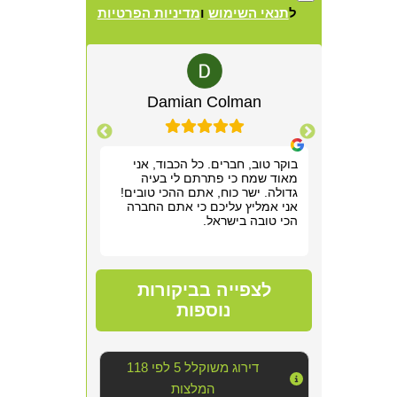
ל
תנאי השימוש
ו
מדיניות הפרטיות
Alternative:
lewitz
Damian Colman
Yis
רשמנו מאוד
בוקר טוב, חברים. כל הכבוד, אני
אריאל היה מקצ
 תוך שעה,
מאוד שמח כי פתרתם לי בעיה
הראשונה. שלח ל
תן לנו
גדולה. ישר כוח, אתם ההכי טובים!
חודש של גהנום ס
וד!
אני אמליץ עליכם כי אתם החברה
להיכנס לחדר שה
הכי טובה בישראל.
אפשר היה לנשום
סופר מקצועי, נע
מדובר ב"עסק מס
נוראי בחדר היש
הצוות דאג לטפל
לצפייה בביקורות
הכי טובה שאפשר
אחריו ולהשאיר 
נוספות
יכולנו לדמיין על
השירות!!
דירוג משוקלל 5 לפי 118
המלצות