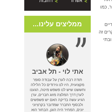
אשדוד
רחובות
, כמו
ממליצים עלינו...
יים
רים זה
 ובתי
- נתניה
אתי לוי - תל אביב
תודה רבה לערן על עבודה סופר
שמדביר אחר לא
מקצועית, היו לנו גירודים כל הלילה
בעיית טרמיטים
וחששנו שיש לנו פשפש מיטה, הגענו
ן מחיפוש קצר
לערן דרך המלצה מזוג חברים, ערן
ו אחריות שלא
הגיע עשה בדיקה האם יש פשפשים
 אחר וגרם לנו
ולבסוף התברר שמדובר בקרציוני
אמא ואבא
יונים, המחיר היה הוגן, הבחור הוא