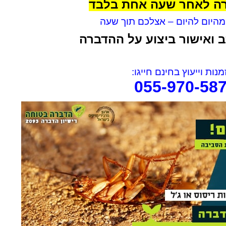
רה לאחר שעה אחת בלבד
היום להיום – אצלכם תוך שעה
 ואישור ביצוע על ההדברה
rael Woolf
Liat Shavit Grievink
נות וייעוץ בחינם חייגו:
055-970-58
ה
שירות וזמינות מצוינים. הגיע
תודה על כל העזרה. הת
קצועי
במוצאי שבת ניגש מיד לעבודה
מנריה לויאני. הוא הגיע
והצליח לתפוס את החולדה. הסביר
ביצע את העבודה מהר ונ
גם לגבי הדברה מונעת.
הסברים ברורים. כל הכב