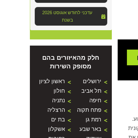
2026 עדכני לחודש אוגוסט
בשנת
חלק מהאיזורים בהם
מסופק השירות
ירושלים
ראשון לציון
תל אביב
חולון
חיפה
נתניה
פתח תקוה
הרצליה
ע.
רמת גן
בת ים
נית
באר שבע
אשקלון
 את