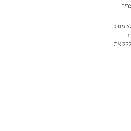
ריך
א מסוכן
ר
שעות, כי הן יכולות ללקק את