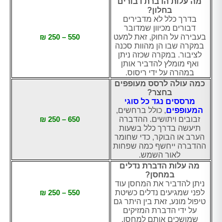
מה עלות הדברת דבורים
בחלון?
בדרך כלל לא מדבירים
דבורים מכיוון שמדובר
בעבירה על החוק, זאת למעט
550 – 250 ₪
במקרה שבו הן מהוות סכנה
לציבור. במקרה שכזה ניתן
ואף מומלץ להדביר אותן
במהרה על ידי ריסוס.
כמה עולה לרסס מעופפים
בחצר?
מרססים נגד כל סוגי
המעופפים
, כולל ברחשים,
זבובים ויתושים. ההדברה
650 – 250 ₪
תיעשה בדרך כלל בשעות
הערב או הבוקר, כדי שחומר
ההדברה ייחשף כמה שפחות
לאור השמש.
מה עלות הדברת נדלים
במחסן?
ניתן להדביר את המחסן עוד
לפני שמגיעים נדלים כשיטת
550 – 250 ₪
טיפול מונע, זאת בין היתר גם
על ידי הדברת המזיקים
שמושכים אותם למחסן.