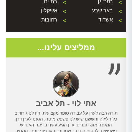
רמת גן
בת ים
באר שבע
אשקלון
אשדוד
רחובות
ממליצים עלינו...
אתי לוי - תל אביב
תודה רבה לערן על עבודה סופר מקצועית, היו לנו גירודים
נו
כל הלילה וחששנו שיש לנו פשפש מיטה, הגענו לערן דרך
טרנט,
המלצה מזוג חברים, ערן הגיע עשה בדיקה האם יש
נו
פשפשים ולבסוף התברר שמדובר בקרציוני יונים, המחיר