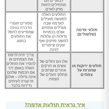
לבוגרים הם
מתחילים להוות
מזיק לאדם.
התולעים האלה
למעשה מועילים
לאדמה שבה
מפזרים חומרי
מגדלים צמחים,
הדברה בגינה
תולעי אדמה
אולם בכמויות
שמסייעים לחסל
(שלשולים)
גדולות הן עלולות
את התולעים
למשוך מזיקים ואף
במגע.
יונקים וציפורים
לגינה.
צריך יהיה לרסס
את הצמחים או
אלו הם זחלים של
להסיר את הזחלים
תולעים ירוקות או
עשים או חרקים
האלה באופן ידני
שחורות על
אחרים שניזונים
אם הכמות שלהם
צמחים
מחלקי העלים של
אינה גדולה – אולם
הצמח.
זה קורה לעיתים
נדירות בלבד.