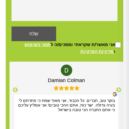
אני מאשר/ת שקראתי ומסכים/ה ל
תנאי השימוש
ו
מדיניות הפרטיות
Alt
Yisrael Woolf
תודה על כל העזרה. התרשמנו מאוד מנריה לויאני. הוא
בוקר
הגיע תוך שעה, ביצע את העבודה מהר ונתן לנו הסברים
בעיה
ברורים. כל הכבוד!
כי א