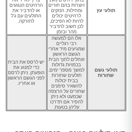
ויוצרות בהם חורים
הרהיטים הנגועים
תולעי עץ
ומחילות. הנזקים
או להדביר את
לרהיטים יכולים
התולעים עם ג'ל
להיות לא הפיכים,
להזרקה.
לכן חשוב להדביר
מהר ובזמן
אלו הם למעשה
רבי רגליים
שמגיעים מיד אחרי
הגשם הראשון
וזוחלים לתוך הבית
יש לרסס את הבית
בכמויות גדולות
כדי למנוע את
תולעי גשם
למשך מספר ימים.
הופעתן. ניתן לרסס
שחורות
תולעים שחורות
לפני הגשם הראשון
בבית יכולות
או אחריו.
להשאיר סימנים
שחורים על הרצפה
שכמעט ולא ניתן
להסיר אם תדרכו
עליהן בטעות.