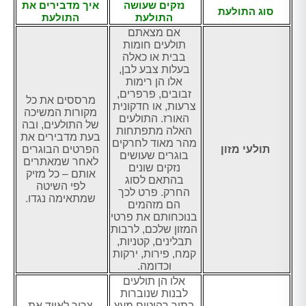
נזקים שעושה
איך מדבירים את
סוג התולעת
התולעת
התולעת
אם מצאתם
תולעים חומות
בבית או כאלה
בעלות צבע לבן,
אלו הן רימות
זבובים, פרפרים,
מרססים את כל
צרעות, או חדקונית
מקורות המשיכה
האורז. התולעים
של התולעים, ובה
האלה מתפתחות
בעת מדבירים את
מהר מאוד לחרקים
תולעי מזון
הפרטים הבוגרים
בוגרים שעושים
לאחר שמאתרים
נזקים שונים
אותם – כל מזיק
בהתאם לסוג
לפי השיטה
החרק. פרט לכך
שמתאימה נגדו.
הם מזהמים
בנוכחותם את פרטי
המזון שלכם, לרבות
תבלינים, קטניות,
קמח, פירות, ירקות
וכדומה.
אלו הן תולעים
לבנות שנוברות
בתוך רהיטים מעץ
צריך לאייד את