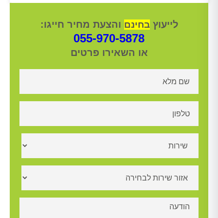
לייעוץ
והצעת מחיר חייגו:
בחינם
055-970-5878
או השאירו פרטים