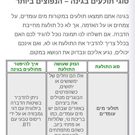
סוגי תולעים בגינה – הנפוצים ביותר
בגינה אתם תמצאו תולעים במקורות מים עומדים, על
צמחים או על האדמה, אך לא כל תולעת מחייבת
הדברה. אם תשלחו לנו תמונה נוכל להגיד לכם האם
בכלל צריך להדביר את התולעת או לא, ואם אינכם
יכולים, נגיע אליכם ונבדוק את הנושא במקום.
הנזק שעושה
איך להיפטר
סוג התולעת
התולעת
מתולעים בגינה
אלו הם זחלים של
ימשושים או
יתושים,
כשהפרטים
הבוגרים מטילים
ניתן להדביר
את ביציהם
בשיטות הדברה
תולעי מים
באזורים שבהם יש
ביולוגית עם דגי
עומדים
מים עומדים, כמו
גמבוזיה או על ידי
בריכות נוי, שלוליות
ריסוס טבעי עם
או פתחי ביוב.
BTI.
כשהם מתפתחים