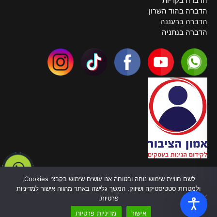
הדברה בקריות
הדברה בהוד השרון
הדברה ברעננה
הדברה בנתניה
צרו קשר
לשם חוויית שימוש נוחה ובטוחה אנו עושים שימוש בקבצי Cookies,
טלפון:
055-970-5878
ולמטרות סטטיסטיקה ושיווק. המשך גלישה באתר מהווה אישור למדיניות
כתובת: ברל כצנלסון, 82 בת ים
פרטיות.
עובדים בכל הארץ
אישור
מדיניות פרטיות