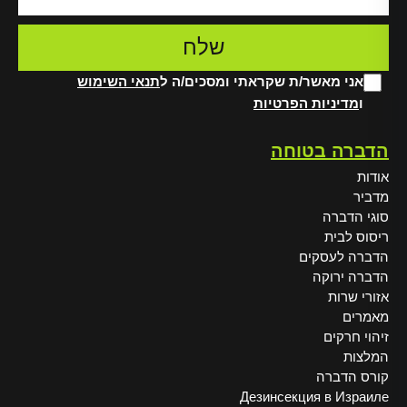
אני מאשר/ת שקראתי ומסכים/ה ל
תנאי השימוש
ו
מדיניות הפרטיות
Alt
הדברה בטוחה
אודות
מדביר
סוגי הדברה
ריסוס לבית
הדברה לעסקים
הדברה ירוקה
אזורי שרות
מאמרים
זיהוי חרקים
המלצות
קורס הדברה
Дезинсекция в Израиле