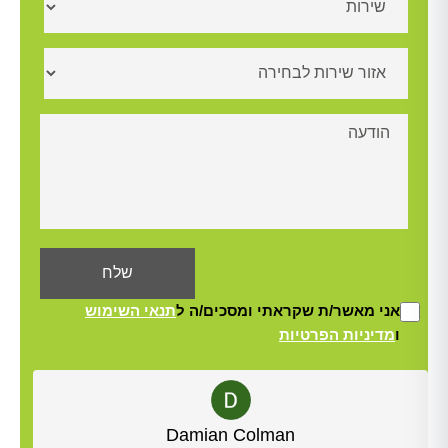
אני מאשר/ת שקראתי ומסכים/ה ל
תנאי השימוש
ו
מדיניות הפרטיות
Alt
Yisrael Woolf