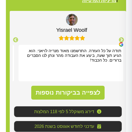
ו
מדיניות הפרטיות
Alt
Yisrael Woolf
תודה על כל העזרה. התרשמנו מאוד מנריה לויאני. הוא
בוקר
הגיע תוך שעה, ביצע את העבודה מהר ונתן לנו הסברים
בעיה
ברורים. כל הכבוד!
כי א
לצפייה בביקורות נוספות
דירוג משוקלל 5 לפי 118 המלצות
2026 עדכני לחודש אוגוסט בשנת