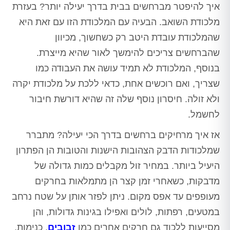
איך להיפטר מברחשים בבית בדרך יעילה יותר? בעזרת
מלכודת השואב. הבעיה עם המלכודת הזו עם זאת היא
שהמלכודת עובדת היטב רק כשחשוך, מכיוון
שהברחשים צריכים להימשך לאור שהיא מייצרת.
בנוסף, המלכודת לא תמיד עושה את העבודה כמו
שצריך, ואם רוכשים אחת, כדאי ללכת על מלכודת יקרה
ולא זולה. חיסרון נוסף שלה זה שהיא דורשת חיבור
לחשמל.
אז איך מרחיקים ברחשים בדרך הכי יעילה? מתברר
שמלכודות הדבק הצהובות הישנות והטובות הן הפתרון
היעיל ביותר. במחיר זול מקבלים כמות גדולה של
מדבקות, כשאחרי זמן קצר הן מתמלאות בחרקים
מעופפים עד אפס מקום. ניתן לפזר אותן על שטח נרחב
במטעים, רפתות, לולים ואפילו בגינות גדולות, והן
מסייעות ללכוד גם חרקים אחרים כמו
זבובים
, כנימות,