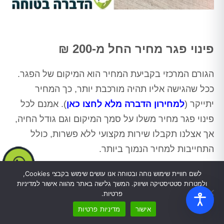
פינוי פגר מחיר החל מ-200 ₪
הגורם המרכזי בקביעת המחיר הוא המיקום של הפגר.
ככל שהגישה אליו תהיה מורכבת יותר, כך המחיר
יתייקר (
למחירון הדברה מלא לחצו כאן
). אמנם לכל
פינוי פגר מחיר משלו על סמך המיקום וגם גודל החיה,
אך אצלנו תקבלו שירות מקצועי ללא פשרות, כולל
התחייבות למחיר הנמוך ביותר.
כמה עולה הפינוי
מהו הפגר שיש לפנות?
לשם חוויית שימוש נוחה ובטוחה אנו עושים שימוש בקבצי Cookies,
מהמקום?
ולמטרות סטטיסטיקה ושיווק. המשך גלישה באתר מהווה אישור למדיניות
פינוי חתול מת בחדר אשפה
300-650 ₪
פרטיות.
פינוי יונה מתה במסתור כביסה
200-400 ₪
אישור
מדיניות פרטיות
עכבר מת יחד עם מספר צאצאים או
250-600 ₪