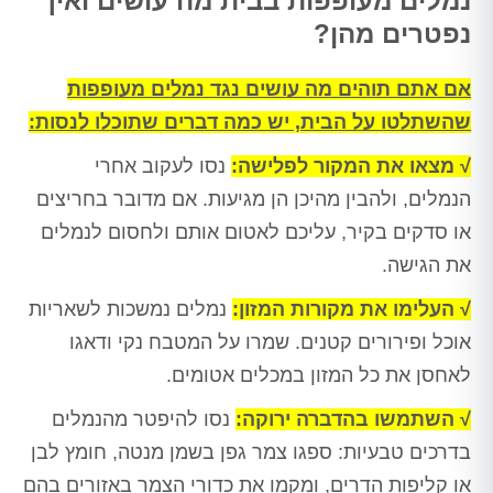
נמלים מעופפות בבית מה עושים ואיך
נפטרים מהן?
אם אתם תוהים מה עושים נגד נמלים מעופפות
שהשתלטו על הבית, יש כמה דברים שתוכלו לנסות:
√ מצאו את המקור לפלישה:
נסו לעקוב אחרי
הנמלים, ולהבין מהיכן הן מגיעות. אם מדובר בחריצים
או סדקים בקיר, עליכם לאטום אותם ולחסום לנמלים
את הגישה.
√ העלימו את מקורות המזון:
נמלים נמשכות לשאריות
אוכל ופירורים קטנים. שמרו על המטבח נקי ודאגו
לאחסן את כל המזון במכלים אטומים.
√ השתמשו בהדברה ירוקה:
נסו להיפטר מהנמלים
בדרכים טבעיות: ספגו צמר גפן בשמן מנטה, חומץ לבן
או קליפות הדרים, ומקמו את כדורי הצמר באזורים בהם