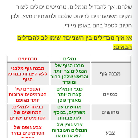
שלהם. אך להבדיל מנמלים, טרמיטים יכולים ליצור
נזקים משמעותיים לריהוט שלכם ולתשתיות מעץ, ולכן
חשוב לטפל בהם באופן מיידי.
אז איך מבדילים בין השניים? שימו לב להבדלים
הבאים:
נמלים
טרמיטים
מרכז הגוף של
מבנה גוף מלבני
הנמלים צר יותר,
מבנה גוף
ללא היצרות במרכז
והראש שלהן ברור
הגוף
ומוגדר
כנפי הנמלים
הכנפיים של
כנפיים
קצרות יותר
הטרמיטים ארוכות
מאורך גופן
יותר מגופם
מחושים עם
בניגוד לנמלים,
מחושים
מפרקים, בנוסף
המחושים של
לזוג צבתות
הטרמיטים ישרים
צבע גופן של
צבע גופם של
הנמלים העובדות
צבע
הטרמיטים בהיר
הוא אדום או