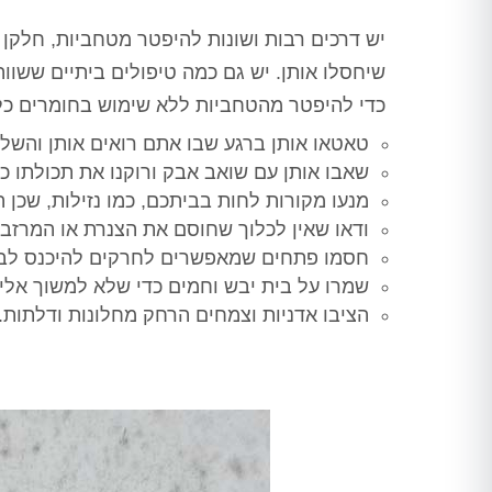
יש דרכים רבות ושונות להיפטר מטחביות, חלקן 
שיחסלו אותן. יש גם כמה טיפולים ביתיים ששו
כדי להיפטר מהטחביות ללא שימוש בחומרים כלל
טאטאו אותן ברגע שבו אתם רואים אותן והשלי
שאבו אותן עם שואב אבק ורוקנו את תכולתו כ
מנעו מקורות לחות בביתכם, כמו נזילות, שכן
ודאו שאין לכלוך שחוסם את הצנרת או המרזב
חסמו פתחים שמאפשרים לחרקים להיכנס לב
שמרו על בית יבש וחמים כדי שלא למשוך אליו
טרית -
ורד מועלם - בת ים
יובל דהן - 
הציבו אדניות וצמחים הרחק מחלונות ודלתות.
ציון
חיפשנו מישהו שיטפל לנו בבעיית
תודה לערן על הדבר
החולדות בבניין לאחר שהיו כבר 2
חצר, מחיר הוגן, הגי
ה בטוחה כבר
מדבירים שלא הצליחו לפתור את
כרגע כבר חודש עב
שנים, שירות מדהים,
הבעיה ולא ענו אחר כך לטלפון,
וג'וקים נראה שעשה
 על כל עבודה,
הגענו לערן לאחר המלצות רבות, אין
תודה ר
פתרו לי בעיית
ספק שמדובר באיש מקצוע משכמו
ייתה לי, ברוך
ומעלה, הגיע קודם כל לעשות בדיקה
, מודה לכם