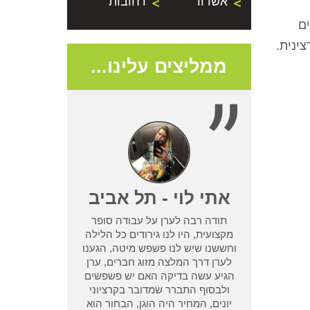
אשדוד
רחובות
ים
ינית.
ממליצים עלינו...
- נתניה
אתי לוי - תל אביב
תודה רבה לערן על עבודה סופר
שמדביר אחר לא
מקצועית, היו לנו גירודים כל הלילה
בעיית טרמיטים
וחששנו שיש לנו פשפש מיטה, הגענו
ן מחיפוש קצר
לערן דרך המלצה מזוג חברים, ערן
ו אחריות שלא
הגיע עשה בדיקה האם יש פשפשים
 אחר וגרם לנו
ולבסוף התברר שמדובר בקרציוני
אמא ואבא
יונים, המחיר היה הוגן, הבחור הוא