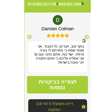
ל
תנאי השימוש
ו
מדיניות הפרטיות
Alternative:
lewitz
Damian Colman
Yis
רשמנו מאוד
בוקר טוב, חברים. כל הכבוד, אני
אריאל היה מקצ
 תוך שעה,
מאוד שמח כי פתרתם לי בעיה
הראשונה. שלח ל
תן לנו
גדולה. ישר כוח, אתם ההכי טובים!
חודש של גהנום ס
וד!
אני אמליץ עליכם כי אתם החברה
להיכנס לחדר שה
הכי טובה בישראל.
אפשר היה לנשום
סופר מקצועי, נע
מדובר ב"עסק מס
נוראי בחדר היש
הצוות דאג לטפל
לצפייה בביקורות
הכי טובה שאפשר
אחריו ולהשאיר 
נוספות
יכולנו לדמיין על
השירות!!
דירוג משוקלל 5 לפי 118
המלצות