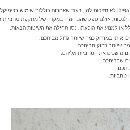
אפילו לא מזיקות להן, בעוד שאחרות כוללות שימוש בכימיקל
וה לנסות, אולם ספק שהם יעזרו במקרה של מתקפת טחביות רצ
 או למנוע את הופעתן, נסו תחילה את השיטות הבאות:
כו אותן במרחק כמה שיותר גדול מביתכם.
מה שיותר רחוק מביתכם.
 הם מושכים את הטחביות אליהם.
ים שבביתכם.
יתכם.
 טחביות.
ירושלים
רועי כהן - הרצליה
מיטל ג'אן 
ת בית פרטי עם
ערן המדביר שלי בעסק כבר 4 שנים,
אלוף אין מילה אחרת!
ע בשעה שרצינו,
כל שנה מגיע בחיוך, עושה אחלה
עזר לנו ממש אחרי 
ר ואין נמלים
עבודה ואין ג'וקים ונמלים כל השנה,
הצליח לפתור לנו 
 עבודה מעולה
בן אדם שירותי, אמין והכי חשוב
בבית, הגענו לער
בה
מקצועי.
באינטרנט, נתן לנ
קיבלנו בשום מקום
להרגיש שיש 