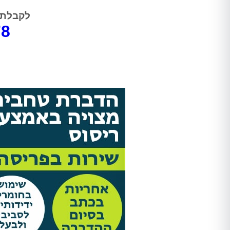
לקבלת 
78
Shir Ankelewitz
אתי מתתיהו
אריאל היה מקצועי מאוד מהשיחה
אחרי לחץ ובהלה פניתי להדבר
הראשונה. שלח לנו את אלדד ואחרי
בטוחה וקיבלתי שירות מהיר, מ
חודש של גהנום סוף סוף יכולנו
ואמין!
להיכנס לחדר שהיה סגור בגלל שאי
אפשר היה לנשום בו. השירות היה
סופר מקצועי, נעים, וגם כאשר
מדובר ב"עסק מסריח" (סבלנו מריח
נוראי בחדר הישיבות במשרד),
הצוות דאג לטפל לנו בבעיה בצורה
הכי טובה שאפשר. אלדד דאג לנקות
אחריו ולהשאיר שובל של ריח שרק
יכולנו לדמיין עליו. תודה רבה על
השירות!!