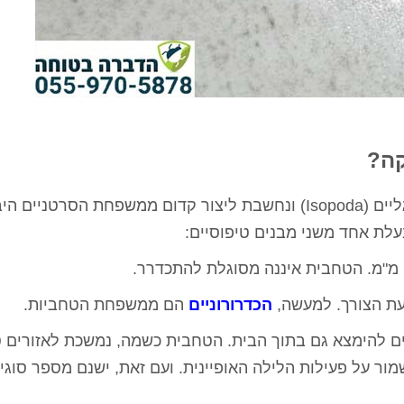
קה?
טחבית (Oniscidea) משתייכת לסדרת השווה-רגליים (Isopoda) ונחשבת ליצור קדום ממשפחת הסרט
לת אחד משני מבנים טיפוסיים:
עת הצורך. למעשה,
הכדרורוניים
הם ממשפחת הטחביות.
כולים להימצא גם בתוך הבית. הטחבית כשמה, נמשכת לאזורים 
מור על פעילות הלילה האופיינית. ועם זאת, ישנם מספר סוגי