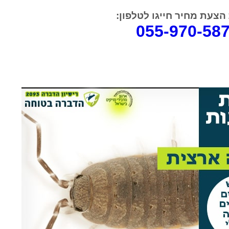
הצעת מחיר חייגו לטלפון
:
055-970-58
rael Woolf
Liat Shavit Grievink
ה
שירות וזמינות מצוינים. הגיע
תודה על כל העזרה. הת
קצועי
במוצאי שבת ניגש מיד לעבודה
מנריה לויאני. הוא הגיע
והצליח לתפוס את החולדה. הסביר
ביצע את העבודה מהר ונ
גם לגבי הדברה מונעת.
הסברים ברורים. כל הכב