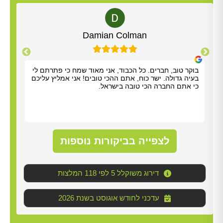
Alt
Damian Colman
בוקר טוב, חברים. כל הכבוד, אני מאוד שמח כי פתרתם לי
אריא
בעיה גדולה. ישר כוח, אתם ההכי טובים! אני אמליץ עליכם
אלדד
כי אתם החברה הכי טובה בישראל.
שהיה
סופר
(סבל
לטפל
לנקו
עליו
לצפייה בביקורות נוספות
דירוג משוקלל 5 לפי 118 המלצות
2026 עדכני לחודש אוגוסט בשנת