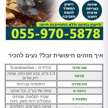
איך מזהים חיפושית זבל? נעים להכיר
שם מדעי
זבלתיים – Scarabaeidae
1-3 מ"מ, צבע חום כהה, שחור,
מראה
ירוק ואדום
תת סדרה
חיפושיות קברניות
ניזונה מ
צואה של בע"ח, זבל אורגני
שטחי חקלאות, שטחים
נמצאת ב
המגדלים חיות משק, גינות
פגיעה בשורשים, התולעים