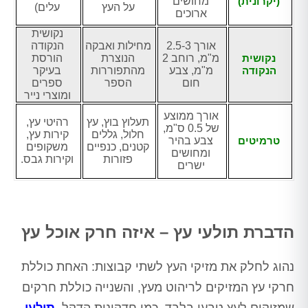
(יקרונית)
מחושים
על העץ
עלים)
ארוכים
נקושית
אורך 2.5-3
מחילות ואבקה
הנקודה
נקושית
מ"מ, רוחב 2
הנוצרת
הורסת
הנקודה
מ"מ, צבע
מהתפוררות
בעיקר
חום
הספר
ספרים
ומוצרי נייר
אורך ממוצע
תעלוץ בוץ, עץ
רהיטי עץ,
של 0.5 ס"מ,
חלול, גללים
קירות עץ,
טרמיטים
צבע בהיר
קטנים, כנפיים
משקופים
ומחושים
פזורות
וקירות גבס.
ישרים
הדברת תולעי עץ – איזה חרק אוכל עץ
נהוג לחלק את מזיקי העץ לשתי קבוצות: האחת כוללת
חרקי עץ המזיקים לריהוט מעץ, והשנייה כוללת חרקים