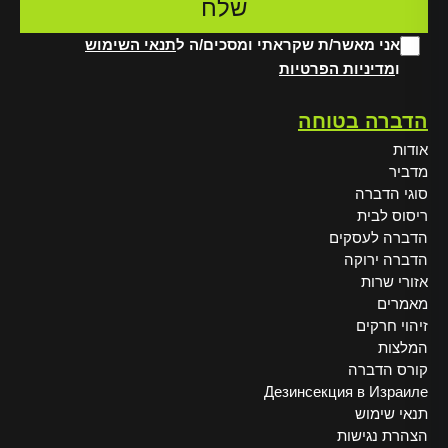
אני מאשר/ת שקראתי ומסכים/ה ל
תנאי השימוש
ו
מדיניות הפרטיות
Alt
הדברה בטוחה
אודות
מדביר
סוגי הדברה
ריסוס לבית
הדברה לעסקים
הדברה ירוקה
אזורי שרות
מאמרים
זיהוי חרקים
המלצות
קורס הדברה
Дезинсекция в Израиле
תנאי שימוש
הצהרת נגישות