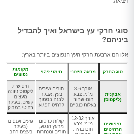
ויציאה.
סוגי חרקי עץ בישראל ואיך להבדיל
ביניהם?
אלו הם ארבעת חרקי העץ הנפוצים ביותר בארץ:
מקומות
סוג החרק
מראה חיצוני
סימני זיהוי
נפוצים
חיפושית
אורך 3-6
חורים זעירים
ליקטוס ניזונה
אבקנית
מ"מ, צבע
בעץ, אבקה
מעצים
(ליקטוס)
חום-שחור,
לבנה בסמוך
קשים, בעיקר
בעלות כנפיים
לרהיט הפגוע
רהיטי במבוק
אורך 12-32
קולות כרסום
גזעים וענפים
חיפושית
מ"מ, צבע
מהעץ הנגוע,
(בעיקר
הרהיטים
חום בהיר,
חורים ומנהרות
בעצים רחבי