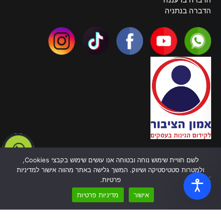
הדברה בנתניה
צרו קשר
לשם חוויית שימוש נוחה ובטוחה אנו עושים שימוש בקבצי Cookies,
טלפון:
055-970-5878
ולמטרות סטטיסטיקה ושיווק. המשך גלישה באתר מהווה אישור למדיניות
כתובת: ברל כצנלסון, 82 בת ים
פרטיות.
עובדים בכל הארץ
אישור
מדיניות פרטיות