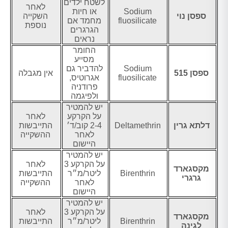
לשטח ילדים
לאחר
Sodium
או חיות
ספסן נוי
השקייה
fluosilicate
מחמד אם
נוספת
הגרגרים
נראים
החומר
מסייע
Sodium
להדביר גם
ספסן 515
אין מגבלה
fluosilicate
אגרוטיס,
פרודניה
ולפיגמה
יש להמטיר
על הקרקע
לאחר
דלתא גרין
Deltamethrin
2-4 קוב/ד׳
התייבשות
לאחר
ההשקייה
היישום
יש להמטיר
על הקרקע 3
לאחר
מקסגארד
Birenthrin
ליטר/מ״ר
התייבשות
גרגרי
לאחר
ההשקייה
היישום
יש להמטיר
על הקרקע 3
לאחר
מקסגארד
Birenthrin
ליטר/מ״ר
התייבשות
לגינה