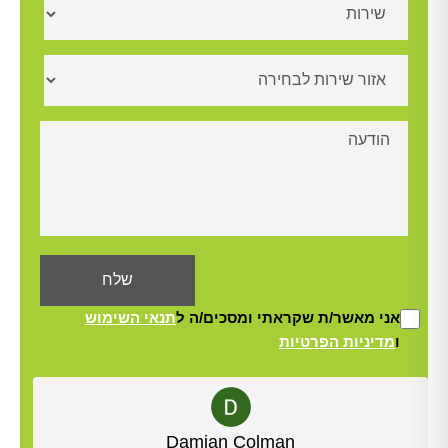
אני מאשר/ת שקראתי ומסכים/ה ל
תנאי השימוש
ו
מדיניות הפרטיות
Alt
Yisrael Woolf