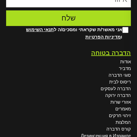
אני מאשר/ת שקראתי ומסכים/ה ל
תנאי השימוש
ו
מדיניות הפרטיות
Alt
הדברה בטוחה
אודות
מדביר
סוגי הדברה
ריסוס לבית
הדברה לעסקים
הדברה ירוקה
אזורי שרות
מאמרים
זיהוי חרקים
המלצות
קורס הדברה
Дезинсекция в Израиле