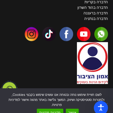
הדברה בקריות
הדברה בהוד השרון
הדברה ברעננה
הדברה בנתניה
צרו קשר
לשם חוויית שימוש נוחה ובטוחה אנו עושים שימוש בקבצי Cookies,
טלפון:
055-970-5878
ולמטרות סטטיסטיקה ושיווק. המשך גלישה באתר מהווה אישור למדיניות
כתובת: ברל כצנלסון, 82 בת ים
פרטיות.
עובדים בכל הארץ
אישור
מדיניות פרטיות