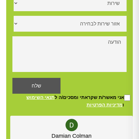
אני מאשר/ת שקראתי ומסכים/ה ל
תנאי השימוש
ו
מדיניות הפרטיות
Alt
Yisrael Woolf