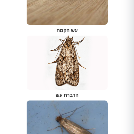
עש הקמח
הדברת עש