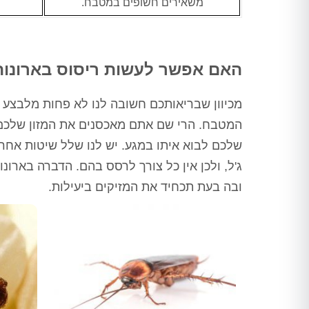
משאירים חשופים במטבח.
ורק לאחר מכן ביצע הדברה
מתאימה, לאחר מכן חזר שוב וסיים
את העבודה, כבר אין חולדות
שמתרוצצות בחדר מדרגות, אין
חולדה שמחכה בחדר אשפה, פשוט
האם אפשר לעשות ריסוס בארונו
הציל אותנו אין מילה אחרת
תודה ערן, בטוחה שנתראה בשנה
מכיוון שבריאותכם חשובה לנו לא פחות מלבצע 
הבאה
המטבח. הרי שם אתם מאכסנים את המזון שלכם,
שלכם לבוא איתו במגע. יש לנו שלל שיטות אחרו
ג'ל, ולכן אין כל צורך לרסס בהם. הדברה בארו
ובה בעת תכחיד את המזיקים ביעילות.