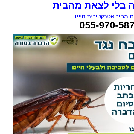
 בלי לצאת מהבית
 מחיר אטרקטיבית חייגו:
055-970-58
rael Woolf
Liat Shavit Grievink
ה
שירות וזמינות מצוינים. הגיע
תודה על כל העזרה. הת
קצועי
במוצאי שבת ניגש מיד לעבודה
מנריה לויאני. הוא הגיע
והצליח לתפוס את החולדה. הסביר
ביצע את העבודה מהר ונ
גם לגבי הדברה מונעת.
הסברים ברורים. כל הכב