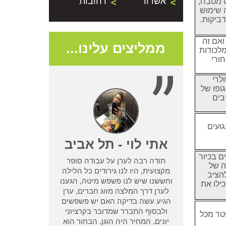
אשדוד
רחובות
ס מטבח,
 שימוש
דביקות.
ואם זה
ממליצים עלינו...
לכודות
ורי
לרי
ופו של
בים
גועים
- נתניה
אתי לוי - תל אביב
 בכיור
תודה רבה לערן על עבודה סופר
ה של
שמדביר אחר לא
מקצועית, היו לנו גירודים כל הלילה
להציב
בעיית טרמיטים
וחששנו שיש לנו פשפש מיטה, הגענו
כילו את
ן מחיפוש קצר
לערן דרך המלצה מזוג חברים, ערן
ו אחריות שלא
הגיע עשה בדיקה האם יש פשפשים
 אחר וגרם לנו
ולבסוף התברר שמדובר בקרציוני
טר מכל
אמא ואבא
יונים, המחיר היה הוגן, הבחור הוא