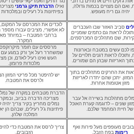
אות ג'וקים חיים או מתים ברחבי
נגד התיקן האמריקאי עושים ריסו
 ואם הם מצויים בכמות גדולה,
ואילו
הדברת תיקן גרמני
מצריכה
יהיה גם ריח מעופש.
בפיתיונות ג'ל רעילים ובמלכודות 
לוכדים את המכרסם על המקום, 
לים
סביב האזור שבו העכברים
לא אפשרי, מציבים עבורו מספר מ
 ותוכלו לראות גם כתמים שומניים
ברחבי המטבח – במיוחד מאח
קירות, שם מתהלכים המכרסמים.
המקרר.
מרססים עם חומר מיקרוקפסו
ו לכם עשים במטבח ובארונות
שמשחרר רעל אך ורק במגע עם ג
ותוכלו לראות דגנים תלויים על
העש ואינו רעיל לאדם, וכן מצי
תוך האריזות שבהן הם שמורים.
מלכודות פרומון.
ראות את החרקים מתהלכים בתוך
יש להיפטר מכל פריטי המזון הנ
המזון. יתכן שהם יחדרו לאריזות
ולרסס את המטבח.
מזון אטומות אחרות.
ירושלים
רועי כהן - הרצליה
מיטל ג'אן 
הדברת מטבחים במקרה של נמלים
ת בית פרטי עם
ערן המדביר שלי בעסק כבר 4 שנים,
אלוף אין מילה אחרת!
מלים מתהלכות בשיירה אל עבר
מצריכה הדברה בביוב, ובמקר
ע בשעה שרצינו,
כל שנה מגיע בחיוך, עושה אחלה
עזר לנו ממש אחרי 
זון שונים – לדוגמה קערת האוכל
נמלים מחריץ בקיר צריך יהיה 
ר ואין נמלים
עבודה ואין ג'וקים ונמלים כל השנה,
הצליח לפתור לנו 
של חיית המחמד שלכם.
פיתיונות ג'ל רעילים, שבהם הן יא
 עבודה מעולה
בן אדם שירותי, אמין והכי חשוב
בבית, הגענו לער
המלכה שלהן.
בה
מקצועי.
באינטרנט, נתן לנ
קיבלנו בשום מקום
בובים מעופפים מעל פירות ואף
צריך לרסס את המטבח כדי להיפ
להרגיש שיש 
רימות
בפח הזבל.
הזבובים.