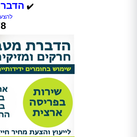
הדברה
✔️
להצעת
78
Shir Ankelewitz
אתי מתתיהו
אריאל היה מקצועי מאוד מהשיחה
אחרי לחץ ובהלה פניתי להדבר
הראשונה. שלח לנו את אלדד ואחרי
בטוחה וקיבלתי שירות מהיר, מ
חודש של גהנום סוף סוף יכולנו
ואמין!
להיכנס לחדר שהיה סגור בגלל שאי
אפשר היה לנשום בו. השירות היה
סופר מקצועי, נעים, וגם כאשר
מדובר ב"עסק מסריח" (סבלנו מריח
נוראי בחדר הישיבות במשרד),
הצוות דאג לטפל לנו בבעיה בצורה
הכי טובה שאפשר. אלדד דאג לנקות
אחריו ולהשאיר שובל של ריח שרק
יכולנו לדמיין עליו. תודה רבה על
השירות!!