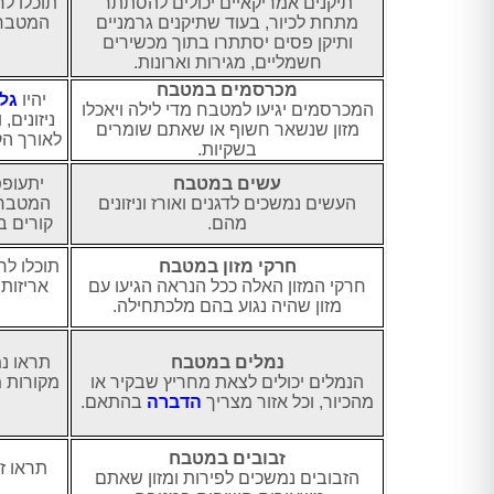
תיקנים אמריקאיים יכולים להסתתר
תוכלו לר
מתחת לכיור, בעוד שתיקנים גרמניים
המטבח,
ותיקן פסים יסתתרו בתוך מכשירים
חשמליים, מגירות וארונות.
מכרסמים במטבח
יהיו
גל
המכרסמים יגיעו למטבח מדי לילה ויאכלו
ניזונים,
מזון שנשאר חשוף או שאתם שומרים
לאורך ה
בשקיות.
עשים במטבח
יתעופפ
העשים נמשכים לדגנים ואורז וניזונים
המטבח, 
מהם.
קורים ב
חרקי מזון במטבח
תוכלו ל
חרקי המזון האלה ככל הנראה הגיעו עם
אריזות 
מזון שהיה נגוע בהם מלכתחילה.
טרית -
ורד מועלם - בת ים
יובל דהן - 
ציון
חיפשנו מישהו שיטפל לנו בבעיית
תודה לערן על הדבר
נמלים במטבח
תראו נ
החולדות בבניין לאחר שהיו כבר 2
חצר, מחיר הוגן, הגי
ה בטוחה כבר
הנמלים יכולים לצאת מחריץ שבקיר או
מקורות מ
מדבירים שלא הצליחו לפתור את
כרגע כבר חודש עב
שנים, שירות מדהים,
מהכיור, וכל אזור מצריך
הדברה
בהתאם.
הבעיה ולא ענו אחר כך לטלפון,
וג'וקים נראה שעשה
 על כל עבודה,
הגענו לערן לאחר המלצות רבות, אין
תודה ר
פתרו לי בעיית
זבובים במטבח
ספק שמדובר באיש מקצוע משכמו
ייתה לי, ברוך
תראו ז
הזבובים נמשכים לפירות ומזון שאתם
ומעלה, הגיע קודם כל לעשות בדיקה
, מודה לכם