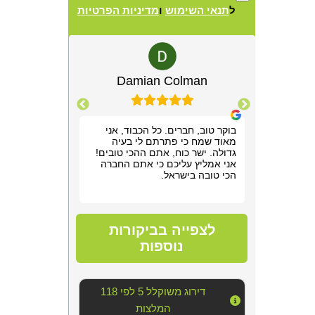
ל
תנאי השימוש
ו
מדיניות הפרטיות
Alternative:
lewitz
Damian Colman
Yis
רשמנו מאוד
בוקר טוב, חברים. כל הכבוד, אני
אריאל היה מקצ
 תוך שעה,
מאוד שמח כי פתרתם לי בעיה
הראשונה. שלח ל
תן לנו
גדולה. ישר כוח, אתם ההכי טובים!
חודש של גהנום ס
וד!
אני אמליץ עליכם כי אתם החברה
להיכנס לחדר שה
הכי טובה בישראל.
אפשר היה לנשום
סופר מקצועי, נע
מדובר ב"עסק מס
נוראי בחדר היש
הצוות דאג לטפל
לצפייה בביקורות
הכי טובה שאפשר
אחריו ולהשאיר 
נוספות
יכולנו לדמיין על
השירות!!
דירוג משוקלל 5 לפי 118
המלצות