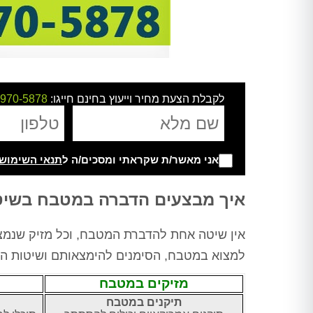
לקבלת הצעת מחיר וייעוץ בחינם חייגו:
-970-5878
אני מאשר/ת שקראתי ומסכים/ה ל
תנאי השימוש
Alternative:
איך מבצעים הדברה במטבח בשיט
אין שיטה אחת להדברת המטבח, וכל מזיק שנמצא
למצוא במטבח, הסימנים להימצאותם ושיטות הה
מזיקים במטבח
תיקנים במטבח