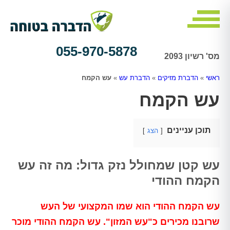
055-970-5878
מס' רשיון 2093
ראשי
»
הדברת מזיקים
»
הדברת עש
»
עש הקמח
עש הקמח
תוכן עניינים
הצג
עש קטן שמחולל נזק גדול: מה זה עש
הקמח ההודי
עש הקמח ההודי הוא שמו המקצועי של העש
שרובנו מכירים כ"עש המזון". עש הקמח ההודי מוכר