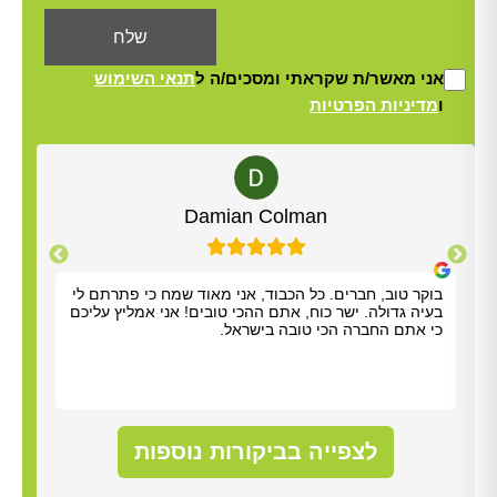
אני מאשר/ת שקראתי ומסכים/ה ל
תנאי השימוש
ו
מדיניות הפרטיות
Alt
Damian Colman
בוקר טוב, חברים. כל הכבוד, אני מאוד שמח כי פתרתם לי
אריא
בעיה גדולה. ישר כוח, אתם ההכי טובים! אני אמליץ עליכם
אלדד
כי אתם החברה הכי טובה בישראל.
שהיה
סופר
(סבל
לטפל
לנקו
עליו
לצפייה בביקורות נוספות