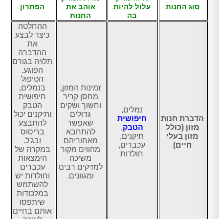
סוג החנות
עלול להיות
אוהב את
הפתרון
בה
החנות
ההחלטה
כיצד לבצע
את
ההדברה
תלויה בגורם
הפוגע.
הטיפול
זמינות המזון,
בנמלים,
מחסן קריר
חיפושית
וחשוך ושקים
הטבק
נמלים,
גדולים
ותיקנים יכול
הדברת חנות
חיפושית
שאפשר
להתבצע
מזון (כולל
הטבק
,
להתחבא
בריסוס
מזון בעלי
תיקנים,
מאחוריהם
ובג'ל.
חיים)
עכברים,
מהווים מקור
במקרה של
חולדות
משיכה
הימצאות
למזיקים רבים
עכברים
ומגוונים.
וחולדות יש
להשתמש
במלכודות
שיתפסו
אותם בחיים