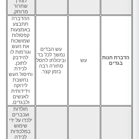
לצורך
שחרור
מרוחק.
ההדברה
תתבצע
באמצעות
קפסולות
שמושכות
את העש
עש הבדים
וגורמות לו
נמשך לכל בד
הדברת חנות
להידבק
עש
וביכולתו לחסל
בגדים
לתוכן.
סחורה רבה
לכידת
בזמן קצר.
וחיסול העש
נחשבת
לירוקה
וידידותית
לאנשים
ולבגדים.
חולדות
ועכברים
ילכדו על ידי
שימוש
במלכודות
לכידה