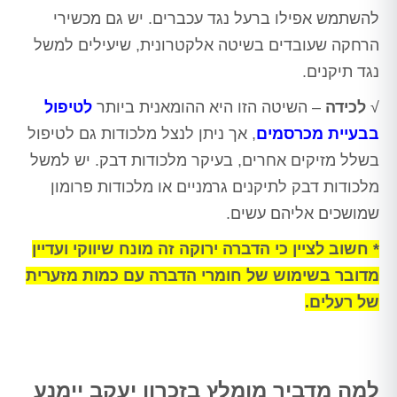
להשתמש אפילו ברעל נגד עכברים. יש גם מכשירי
הרחקה שעובדים בשיטה אלקטרונית, שיעילים למשל
נגד תיקנים.
√
לכידה
– השיטה הזו היא ההומאנית ביותר
לטיפול
בבעיית מכרסמים
, אך ניתן לנצל מלכודות גם לטיפול
בשלל מזיקים אחרים, בעיקר מלכודות דבק. יש למשל
מלכודות דבק לתיקנים גרמניים או מלכודות פרומון
שמושכים אליהם עשים.
* חשוב לציין כי הדברה ירוקה זה מונח שיווקי ועדיין
מדובר בשימוש של חומרי הדברה עם כמות מזערית
של רעלים.
למה מדביר מומלץ בזכרון יעקב יימנע