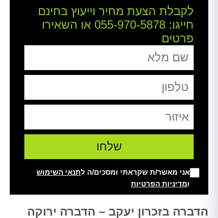
לקבלת הצעת מחיר וייעוץ בחינם
חייגו:
055-970-5878
או השאירו
פרטים
אני מאשר/ת שקראתי ומסכים/ה ל
תנאי השימוש
ו
מדיניות הפרטיות
Alt
הדברה בזכרון יעקב – הדברה ירוקה