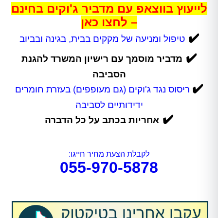
לייעוץ בווצאפ עם מדביר ג'וקים בחינם
– לחצו כאן
✔️
טיפול ומניעה של מקקים בבית, בגינה ובביוב
✔️
מדביר מוסמך עם רישיון המשרד להגנת
הסביבה
✔️
ריסוס נגד ג'וקים (גם מעופפים) בעזרת חומרים
ידידותיים לסביבה
✔️
אחריות בכתב על כל הדברה
לקבלת הצעת מחיר חייגו:
055-970-5878