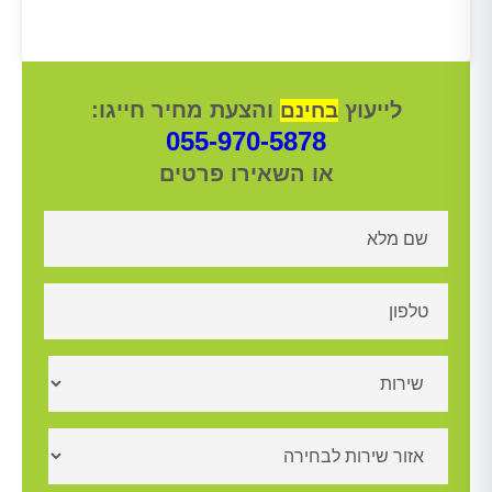
לייעוץ
והצעת מחיר חייגו:
בחינם
055-970-5878
או השאירו פרטים