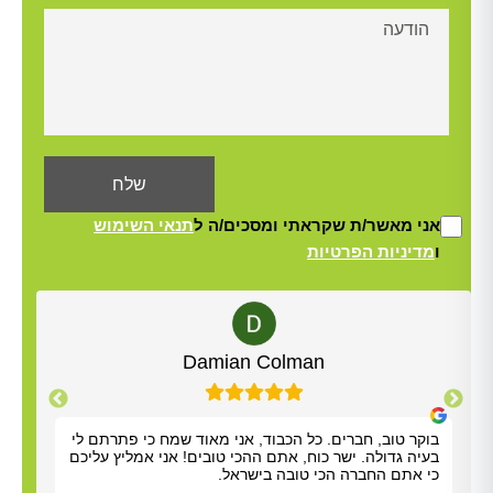
אני מאשר/ת שקראתי ומסכים/ה ל
תנאי השימוש
ו
מדיניות הפרטיות
Alt
Yisrael Woolf
תודה על כל העזרה. התרשמנו מאוד מנריה לויאני. הוא
בוקר
הגיע תוך שעה, ביצע את העבודה מהר ונתן לנו הסברים
בעיה
ברורים. כל הכבוד!
כי א