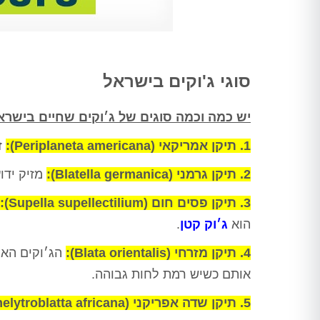
סוגי ג'וקים בישראל
יש כמה וכמה סוגים של ג׳וקים שחיים בישרא
1. תיקן אמריקאי (Periplaneta americana):
ז
2. תיקן גרמני (Blatella germanica):
מזיק ידו
3. תיקן פסים חום (Supella supellectilium):
הוא
ג׳וק קטן
.
4. תיקן מזרחי (Blata orientalis):
הג׳וקים האל
אותם כשיש רמת לחות גבוהה.
5. תיקן שדה אפריקני (Hemelytroblatta africana):