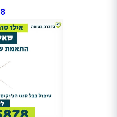
78
Shir Ankelewitz
אתי מתתיהו
אריאל היה מקצועי מאוד מהשיחה
אחרי לחץ ובהלה פניתי להדבר
הראשונה. שלח לנו את אלדד ואחרי
בטוחה וקיבלתי שירות מהיר, מ
חודש של גהנום סוף סוף יכולנו
ואמין!
להיכנס לחדר שהיה סגור בגלל שאי
אפשר היה לנשום בו. השירות היה
סופר מקצועי, נעים, וגם כאשר
מדובר ב"עסק מסריח" (סבלנו מריח
נוראי בחדר הישיבות במשרד),
הצוות דאג לטפל לנו בבעיה בצורה
הכי טובה שאפשר. אלדד דאג לנקות
אחריו ולהשאיר שובל של ריח שרק
יכולנו לדמיין עליו. תודה רבה על
השירות!!