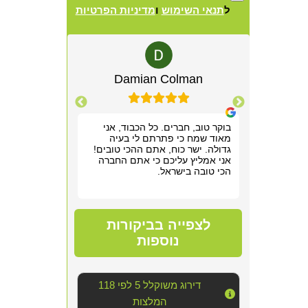
ל
תנאי השימוש
ו
מדיניות הפרטיות
Alternative:
lewitz
Damian Colman
Yis
רשמנו מאוד
בוקר טוב, חברים. כל הכבוד, אני
אריאל היה מקצ
 תוך שעה,
מאוד שמח כי פתרתם לי בעיה
הראשונה. שלח ל
תן לנו
גדולה. ישר כוח, אתם ההכי טובים!
חודש של גהנום ס
וד!
אני אמליץ עליכם כי אתם החברה
להיכנס לחדר שה
הכי טובה בישראל.
אפשר היה לנשום
סופר מקצועי, נע
מדובר ב"עסק מס
נוראי בחדר היש
הצוות דאג לטפל
לצפייה בביקורות
הכי טובה שאפשר
אחריו ולהשאיר 
נוספות
יכולנו לדמיין על
השירות!!
דירוג משוקלל 5 לפי 118
המלצות