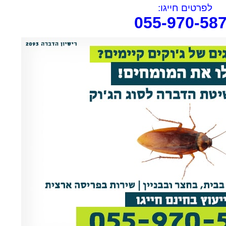
לפרטים חייגו:
055-970-58
rael Woolf
Liat Shavit Grievink
ה
שירות וזמינות מצוינים. הגיע
תודה על כל העזרה. הת
קצועי
במוצאי שבת ניגש מיד לעבודה
מנריה לויאני. הוא הגיע
והצליח לתפוס את החולדה. הסביר
ביצע את העבודה מהר ונ
גם לגבי הדברה מונעת.
הסברים ברורים. כל הכב