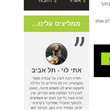
אשדוד
רחובות
בתוך
ם אותו
ממליצים עלינו...
- נתניה
אתי לוי - תל אביב
תודה רבה לערן על עבודה סופר
שמדביר אחר לא
מקצועית, היו לנו גירודים כל הלילה
בעיית טרמיטים
וחששנו שיש לנו פשפש מיטה, הגענו
ן מחיפוש קצר
לערן דרך המלצה מזוג חברים, ערן
ו אחריות שלא
הגיע עשה בדיקה האם יש פשפשים
 אחר וגרם לנו
ולבסוף התברר שמדובר בקרציוני
אמא ואבא
יונים, המחיר היה הוגן, הבחור הוא