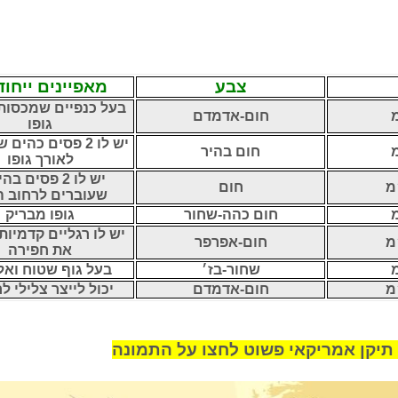
צבע
מאפיינים ייחוד
בעל כנפיים שמכסות
חום-אדמדם
גופו
יש לו 2 פסים כהי
חום בהיר
לאורך גופו
יש לו 2 פסים ב
חום
שעוברים לרחוב ה
חום כהה-שחור
גופו מבריק
יש לו רגליים קדמיות
חום-אפרפר
את חפירה
שחור-בז׳
בעל גוף שטוח ואל
חום-אדמדם
יכול לייצר צלילי 
תיקן אמריקאי פשוט לחצו על התמונה