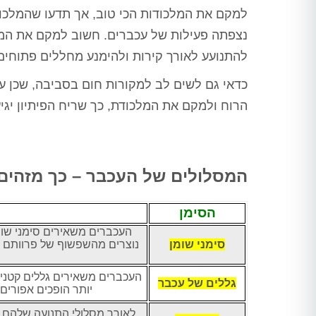
למקם את המלכודות הכי טוב, אך תדעו שהמלכוד
נצפתה פעילות של עכברים. חשוב למקם את המלכ
להתנועע לאורך קירות ולהימנע מחללים פתוחים
כדאי גם לשים לב למקורות חום בסביבה, שכן ע
הרוח ולמקם את המלכודת, כך שריח הפיתיון יגי
המסלולים של העכבר – כך מזהים
הסימן
העכברים משאירים סימני שומ
סימני שומן
נוצרים מהשפשוף של פרוותם ב
העכברים משאירים גללים קטנים
גללים של עכבר
יותר הופכים אפורים
לאורך מסלולי התנועה שלהם, 