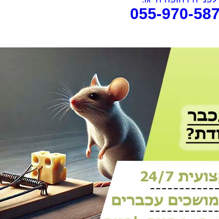
055-970-58
rael Woolf
Liat Shavit Grievink
ה
שירות וזמינות מצוינים. הגיע
תודה על כל העזרה. הת
קצועי
במוצאי שבת ניגש מיד לעבודה
מנריה לויאני. הוא הגיע
והצליח לתפוס את החולדה. הסביר
ביצע את העבודה מהר ונ
גם לגבי הדברה מונעת.
הסברים ברורים. כל הכב