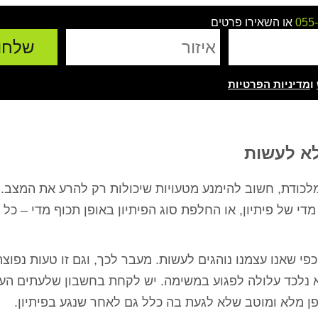
055
או השאירו פרטים
ו
מדיניות הפרטיות
לא לעשות
ודת, חשוב להימנע מטעויות שיכולות רק להרע את המצב. ש
ירושלים
רועי כהן - הרצליה
מיטל ג'אן 
י של פיתיון, או החלפת סוג הפיתיון באופן תכוף מדי – כל 
ת בית פרטי עם
ערן המדביר שלי בעסק כבר 4 שנים,
אלוף אין מילה אחרת!
ע בשעה שרצינו,
כל שנה מגיע בחיוך, עושה אחלה
עזר לנו ממש אחרי 
ר ואין נמלים
עבודה ואין ג'וקים ונמלים כל השנה,
הצליח לפתור לנו 
י שאנו עצמנו נוהגים לעשות. מעבר לכך, וגם זו טעות נפוצה
 עבודה מעולה
בן אדם שירותי, אמין והכי חשוב
בבית, הגענו לער
א נלכד עלולה לפגוע במשימה. יש לקחת בחשבון שלעתים הע
בה
מקצועי.
באינטרנט, נתן לנ
קיבלנו בשום מקום
ן מלא ומוטב שלא לגעת בה כלל גם לאחר שנגע בפיתיון.
להרגיש שיש 