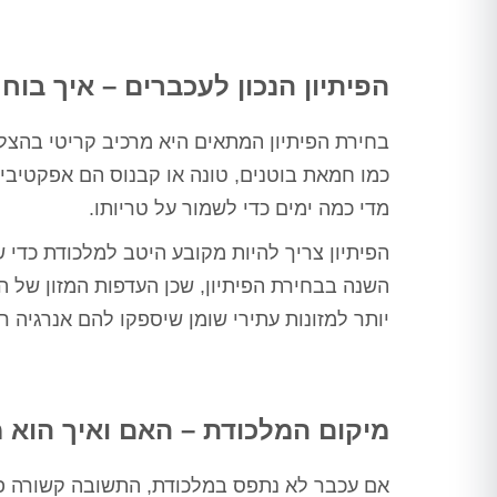
ורק לאחר מכן ביצע הדברה
מתאימה, לאחר מכן חזר שוב וסיים
את העבודה, כבר אין חולדות
שמתרוצצות בחדר מדרגות, אין
הפיתיון הנכון לעכברים – איך בוח
חולדה שמחכה בחדר אשפה, פשוט
הציל אותנו אין מילה אחרת
בחירת הפיתיון המתאים היא מרכיב קריטי בהצ
תודה ערן, בטוחה שנתראה בשנה
הבאה
כמו חמאת בוטנים, טונה או קבנוס הם אפקטיבי
מדי כמה ימים כדי לשמור על טריותו.
הפיתיון צריך להיות מקובע היטב למלכודת כדי
השנה בבחירת הפיתיון, שכן העדפות המזון של
יותר למזונות עתירי שומן שיספקו להם אנרגיה רב
מיקום המלכודת – האם ואיך הוא 
אם עכבר לא נתפס במלכודת, התשובה קשורה פ