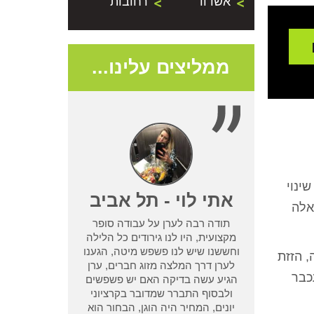
אשדוד
רחובות
ממליצים עלינו...
ינוי
- נתניה
אתי לוי - תל אביב
אלה
תודה רבה לערן על עבודה סופר
שמדביר אחר לא
מקצועית, היו לנו גירודים כל הלילה
בעיית טרמיטים
וחששנו שיש לנו פשפש מיטה, הגענו
, הזזת
ן מחיפוש קצר
לערן דרך המלצה מזוג חברים, ערן
כבר
ו אחריות שלא
הגיע עשה בדיקה האם יש פשפשים
 אחר וגרם לנו
ולבסוף התברר שמדובר בקרציוני
אמא ואבא
יונים, המחיר היה הוגן, הבחור הוא