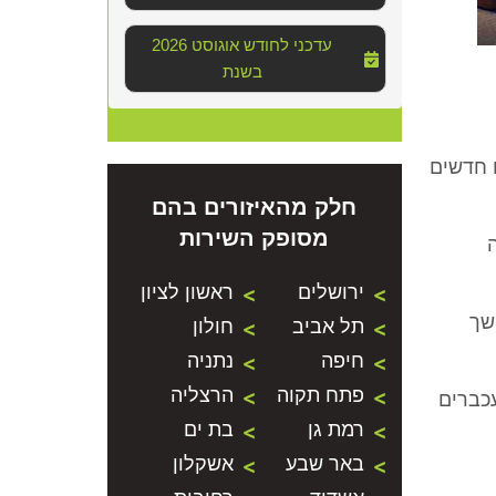
2026 עדכני לחודש אוגוסט
בשנת
 חדשים
חלק מהאיזורים בהם
מסופק השירות
ירושלים
ראשון לציון
שך
תל אביב
חולון
חיפה
נתניה
פתח תקוה
הרצליה
כברים
רמת גן
בת ים
באר שבע
אשקלון