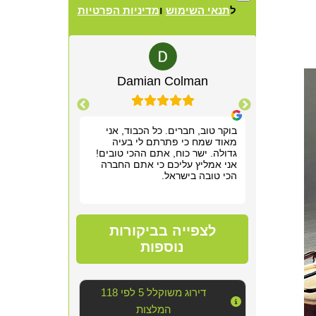
ל
תנאי השימוש
ו
מדיניות הפרטיות
Alternative:
lewitz
Damian Colman
Yis
רשמנו מאוד
בוקר טוב, חברים. כל הכבוד, אני
אריאל היה מקצ
 תוך שעה,
מאוד שמח כי פתרתם לי בעיה
הראשונה. שלח ל
תן לנו
גדולה. ישר כוח, אתם ההכי טובים!
חודש של גהנום ס
וד!
אני אמליץ עליכם כי אתם החברה
להיכנס לחדר שה
הכי טובה בישראל.
אפשר היה לנשום
סופר מקצועי, נע
מדובר ב"עסק מס
נוראי בחדר היש
הצוות דאג לטפל
לצפייה בביקורות
הכי טובה שאפשר
אחריו ולהשאיר 
נוספות
יכולנו לדמיין על
השירות!!
דירוג משוקלל 5 לפי 118
המלצות