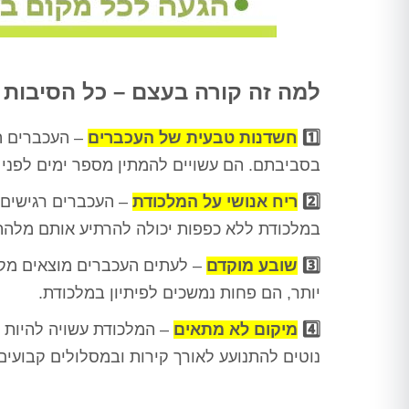
למה זה קורה בעצם – כל הסיבות
1️⃣
חשדנות טבעית של העכברים
– העכברים הם
בסביבתם. הם עשויים להמתין מספר ימים לפני
2️⃣
ריח אנושי על המלכודת
– העכברים רגישים מ
במלכודת ללא כפפות יכולה להרתיע אותם מלהת
3️⃣
שובע מוקדם
– לעתים העכברים מוצאים מקור
יותר, הם פחות נמשכים לפיתיון במלכודת.
4️⃣
מיקום לא מתאים
– המלכודת עשויה להיות 
נוטים להתנועע לאורך קירות ובמסלולים קבועים