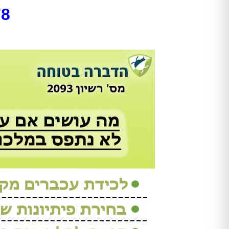
78
Shir Ankelewitz
אתי מתתיהו
אריאל היה מקצועי מאוד מהשיחה
אחרי לחץ ובהלה פניתי להדבר
הראשונה. שלח לנו את אלדד ואחרי
בטוחה וקיבלתי שירות מהיר, מ
חודש של גהנום סוף סוף יכולנו
ואמין!
להיכנס לחדר שהיה סגור בגלל שאי
אפשר היה לנשום בו. השירות היה
סופר מקצועי, נעים, וגם כאשר
מדובר ב"עסק מסריח" (סבלנו מריח
נוראי בחדר הישיבות במשרד),
הצוות דאג לטפל לנו בבעיה בצורה
הכי טובה שאפשר. אלדד דאג לנקות
אחריו ולהשאיר שובל של ריח שרק
יכולנו לדמיין עליו. תודה רבה על
השירות!!