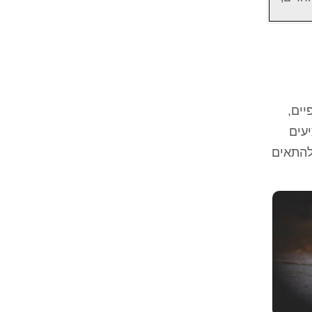
יים,
עים
להתאים