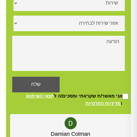
אני מאשר/ת שקראתי ומסכים/ה ל
תנאי השימוש
ו
מדיניות הפרטיות
Alt
Yisrael Woolf