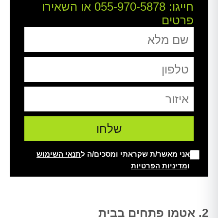
חייגו:
055-970-5878
או השאירו
פרטים
אני מאשר/ת שקראתי ומסכים/ה ל
תנאי השימוש
ו
מדיניות הפרטיות
Alt
2. אטמו פתחים בבית