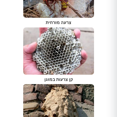
צרעה מזרחית
קן צרעות במזגן