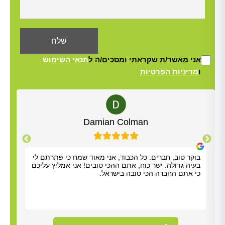
אני מאשר/ת שקראתי ומסכים/ה ל
תנאי השימוש
ו
מדיניות הפרטיות
Alt
Yisrael Woolf
ה על כל העזרה. התרשמנו מאוד מנריה לויאני. הוא
בוקר טוב, חברי
ע תוך שעה, ביצע את העבודה מהר ונתן לנו הסברים
בעיה גדולה. יש
רים. כל הכבוד!
כי אתם החברה 