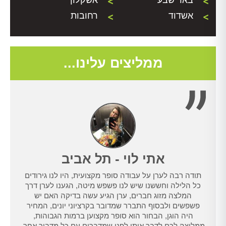
באר שבע
אשקלון
אשדוד
רחובות
ממליצים עלינו...
אתי לוי - תל אביב
תודה רבה לערן על עבודה סופר מקצועית, היו לנו גירודים
נו
כל הלילה וחששנו שיש לנו פשפש מיטה, הגענו לערן דרך
טרנט,
המלצה מזוג חברים, ערן הגיע עשה בדיקה האם יש
נו
פשפשים ולבסוף התברר שמדובר בקרציוני יונים, המחיר
היה הוגן, הבחור הוא סופר מקצוען ברמות הגבוהות,
ממליצה לכם לדבר איתו לפני שמדברים עם כל מדביר אחר.