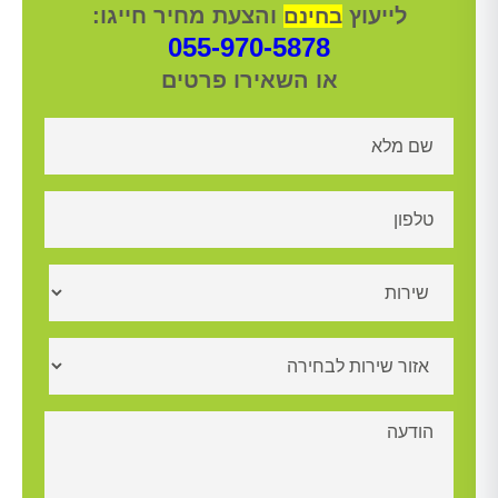
לייעוץ
והצעת מחיר חייגו:
בחינם
055-970-5878
או השאירו פרטים