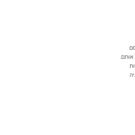
סם
 אותם.
ות
יה