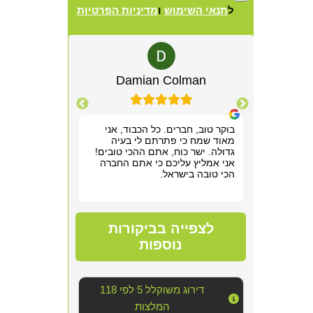
ל
תנאי השימוש
ו
מדיניות הפרטיות
Alternative:
lewitz
Damian Colman
Yis
רשמנו מאוד
בוקר טוב, חברים. כל הכבוד, אני
אריאל היה מקצ
 תוך שעה,
מאוד שמח כי פתרתם לי בעיה
הראשונה. שלח ל
תן לנו
גדולה. ישר כוח, אתם ההכי טובים!
חודש של גהנום ס
וד!
אני אמליץ עליכם כי אתם החברה
להיכנס לחדר שה
הכי טובה בישראל.
אפשר היה לנשום
סופר מקצועי, נע
מדובר ב"עסק מס
נוראי בחדר היש
הצוות דאג לטפל
לצפייה בביקורות
הכי טובה שאפשר
אחריו ולהשאיר 
נוספות
יכולנו לדמיין על
השירות!!
דירוג משוקלל 5 לפי 118
המלצות