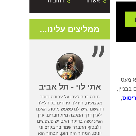
אשדוד
רחובות
ממליצים עלינו...
לא מעט
- נתניה
אתי לוי - תל אביב
בבניין,
תודה רבה לערן על עבודה סופר
יסוס
,
שמדביר אחר לא
מקצועית, היו לנו גירודים כל הלילה
בעיית טרמיטים
וחששנו שיש לנו פשפש מיטה, הגענו
ן מחיפוש קצר
לערן דרך המלצה מזוג חברים, ערן
ו אחריות שלא
הגיע עשה בדיקה האם יש פשפשים
 אחר וגרם לנו
ולבסוף התברר שמדובר בקרציוני
אמא ואבא
יונים, המחיר היה הוגן, הבחור הוא