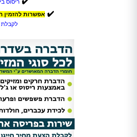
✔️
ריסוס ב
✔️
אפשרות להזמין הד
לקבלת ה
Shir Ankelewitz
אתי מתתיהו
אריאל היה מקצועי מאוד מהשיחה
אחרי לחץ ובהלה פניתי להדבר
הראשונה. שלח לנו את אלדד ואחרי
בטוחה וקיבלתי שירות מהיר, מ
חודש של גהנום סוף סוף יכולנו
ואמין!
להיכנס לחדר שהיה סגור בגלל שאי
אפשר היה לנשום בו. השירות היה
סופר מקצועי, נעים, וגם כאשר
מדובר ב"עסק מסריח" (סבלנו מריח
נוראי בחדר הישיבות במשרד),
הצוות דאג לטפל לנו בבעיה בצורה
הכי טובה שאפשר. אלדד דאג לנקות
אחריו ולהשאיר שובל של ריח שרק
יכולנו לדמיין עליו. תודה רבה על
השירות!!