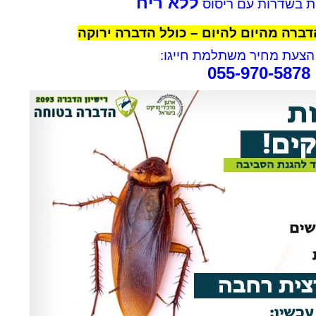
ללא ריח
ית בשדרות עם ריסוס
ברה מהיום להיום – כולל הדברה ירוקה
צעת מחיר משתלמת חייגו:
055-970-5878
rael Woolf
Liat Shavit Grievink
ה
שירות וזמינות מצוינים. הגיע
תודה על כל העזרה. הת
קצועי
במוצאי שבת ניגש מיד לעבודה
מנריה לויאני. הוא הגיע
והצליח לתפוס את החולדה. הסביר
ביצע את העבודה מהר ונ
גם לגבי הדברה מונעת.
הסברים ברורים. כל הכב