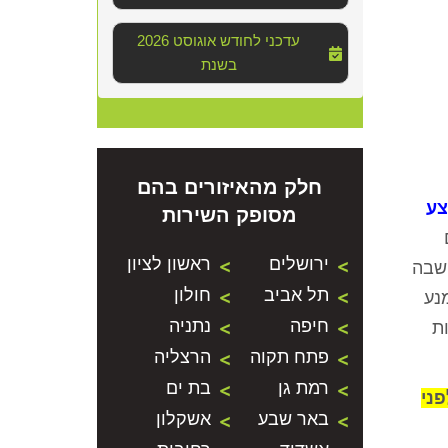
2026 עדכני לחודש אוגוסט
בשנת
חלק מהאיזורים בהם
צע
מסופק השירות
ירושלים
ראשון לציון
 שבה
תל אביב
חולון
נע
חיפה
נתניה
ת
פתח תקוה
הרצליה
רמת גן
בת ים
פני
באר שבע
אשקלון