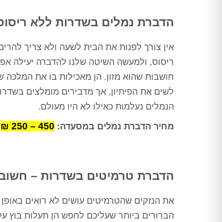
ורק לאחר מכן ביצע הדברה
מתאימה, לאחר מכן חזר שוב וסיים
הדברת נמלים בשדרות ללא ריסוס
את העבודה, כבר אין חולדות
שמתרוצצות בחדר מדרגות, אין
חולדה שמחכה בחדר אשפה, פשוט
אין צורך לפנות את הבית לשעה ולא צריך להר
הציל אותנו אין מילה אחרת
ריסוס, ולמעשה השיטה שלנו להדברה יעילה אפילו
תודה ערן, בטוחה שנתראה בשנה
הבאה
חושבות שהוא מזון. הן מאכילות בו את המלכה 
לשים את הפיתיון, אך מדבירים מומלצים בשדרות 
הנמלים נעלמות כאילו לא היו מעולם.
450 – 250 ₪
מחיר הדברת נמלים במסעדה:
הדברת טרמיטים בשדרות – חשוב ל
את הנזקים שהטרמיטים עושים לא רואים באופן מ
הברורים ביותר שעליכם לחפש הן תעלות בוץ על