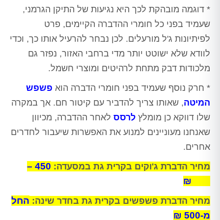
* דוגמה מובהקת לכך היא נגיעות של התיקן הגרמני,
שעמיד בפני כל חומרי ההדברה הקיימים, פרט
לפיתיונות ג'ל מורעלים. לכן נבחר להרעיל אותו כך, וכדי
לוודא שלא ישוטט יותר מדי ברחבי האזור, נפזר גם
מלכודות דבק מתחת לרהיטים ומוצרי חשמל.
* חרק נוסף שעמיד בפני חומרי הדברה הוא
פשפש
המיטה
, שאותו צריך להדביר עם קיטור חם. אך במקרה
שלו דווקא כן מומלץ
לרסס
לאחר ההדברה, מכיוון
שאנחנו מעוניינים למנוע את האפשרות שיעבור לחדרים
אחרים.
450 –
מחיר הדברת ג'וקים בקרית גת במסעדה:
250 ₪
החל
מחיר הדברת פשפשים בקרית גת בחדר שינה:
מ-500 ₪