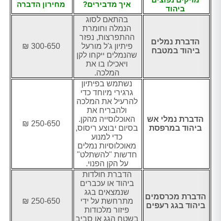
איך מדבירים?
מחירון הדברה
ביהוד
בהתאם לסוג
הנמלה וחומרת
ההתפרצות, נפזר
הדברת נמלים
פיתיון ג'ל מורעל
300-650 ₪
ביהוד במטבח
שהנמלים ייקחו לקן
ויאכילו בו את
המלכה.
נשתמש בפיתיון
גרגירי מיוחד כדי
להרעיל את המלכה
ולהבריח את
הדברת נמלי אש
האוכלוסייה מהקן.
250-650 ₪
ביהוד במרפסת
בסיום יבוצע ריסוס,
כדי למנוע
מאוכלוסיות נמלים
חדשות "להשתלט"
על הקן הפנוי.
הדברת חולדות
ביהוד או עכברים
שנמצאים בגג
הדברת מכרסמים
מתרחשת על ידי
250-650 ₪
ביהוד בגג רעפים
פיזור מלכודות
בשטח הגג או סביב