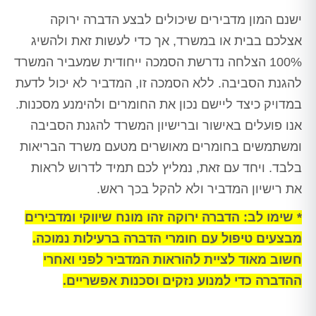
ישנם המון מדבירים שיכולים לבצע הדברה ירוקה
אצלכם בבית או במשרד, אך כדי לעשות זאת ולהשיג
100% הצלחה נדרשת הסמכה ייחודית שמעביר המשרד
להגנת הסביבה. ללא הסמכה זו, המדביר לא יכול לדעת
במדויק כיצד ליישם נכון את החומרים ולהימנע מסכנות.
אנו פועלים באישור וברישיון המשרד להגנת הסביבה
ומשתמשים בחומרים מאושרים מטעם משרד הבריאות
בלבד. ויחד עם זאת, נמליץ לכם תמיד לדרוש לראות
את רישיון המדביר ולא להקל בכך ראש.
* שימו לב: הדברה ירוקה זהו מונח שיווקי ומדבירים
מבצעים טיפול עם חומרי הדברה ברעילות נמוכה.
חשוב מאוד לציית להוראות המדביר לפני ואחרי
ההדברה כדי למנוע נזקים וסכנות אפשריים.