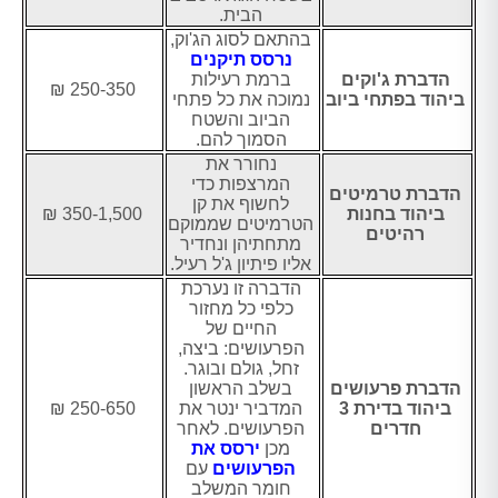
הבית.
בהתאם לסוג הג'וק,
נרסס תיקנים
הדברת ג'וקים
ברמת רעילות
250-350 ₪
ביהוד בפתחי ביוב
נמוכה את כל פתחי
הביוב והשטח
הסמוך להם.
נחורר את
המרצפות כדי
הדברת טרמיטים
לחשוף את קן
ביהוד בחנות
350-1,500 ₪
הטרמיטים שממוקם
רהיטים
מתחתיהן ונחדיר
אליו פיתיון ג'ל רעיל.
הדברה זו נערכת
כלפי כל מחזור
החיים של
הפרעושים: ביצה,
זחל, גולם ובוגר.
הדברת פרעושים
בשלב הראשון
ביהוד בדירת 3
המדביר ינטר את
250-650 ₪
חדרים
הפרעושים. לאחר
מכן
ירסס את
הפרעושים
עם
חומר המשלב