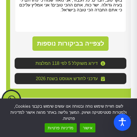
תודה על כל העזרה. התרשמנו מאוד מנריה לויאני. הוא
בוקר
הגיע תוך שעה, ביצע את העבודה מהר ונתן לנו הסברים
בעיה
ברורים. כל הכבוד!
כי א
לצפייה בביקורות נוספות
דירוג משוקלל 5 לפי 118 המלצות
2026 עדכני לחודש אוגוסט בשנת
לשם חוויית שימוש נוחה ובטוחה אנו עושים שימוש בקבצי Cookies,
ולמטרות סטטיסטיקה ושיווק. המשך גלישה באתר מהווה אישור למדיניות
חלק מהאיזורים בהם מסופק השירות
פרטיות.
אישור
מדיניות פרטיות
ירושלים
ראשון לציון