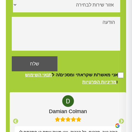
אני מאשר/ת שקראתי ומסכים/ה ל
תנאי השימוש
ו
מדיניות הפרטיות
Alt
Yisrael Woolf