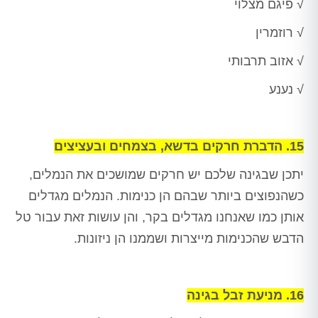
√ פיגם מצלוי
√ רוזמרין
√ אזוב תרבותי
√ נענע
15. הדברת חרקים בדשא, בצמחים ובעציצים
יתכן שבגינה שלכם יש חרקים שמושכים את הנמלים,
כשהנפוצים ביותר שבהם הן כנימות. הנמלים מגדלים
אותן כמו שאנחנו מגדלים בקר, והן עושות זאת עבור טל
הדבש שהכנימות מייצרות ושממנו הן ניזונות.
16. מניעת זבל בגינה