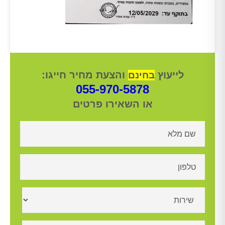
לייעוץ
והצעת מחיר חייגו:
בחינם
055-970-5878
או השאירו פרטים