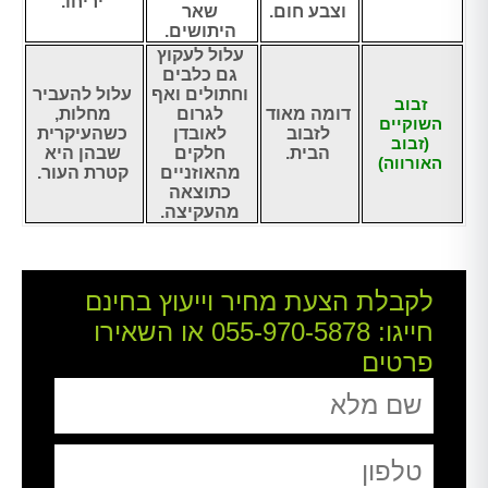
יריחו.
וצבע חום.
שאר
היתושים.
עלול לעקוץ
גם כלבים
וחתולים ואף
עלול להעביר
זבוב
דומה מאוד
לגרום
מחלות,
השוקיים
לזבוב
לאובדן
כשהעיקרית
(זבוב
הבית.
חלקים
שבהן היא
האורווה)
מהאוזניים
קטרת העור.
כתוצאה
מהעקיצה.
לקבלת הצעת מחיר וייעוץ בחינם
חייגו:
055-970-5878
או השאירו
פרטים