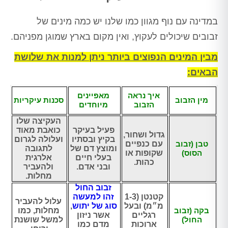
במדינה עם נוף מגוון כמו שלנו יש כמה מינים של
זבובים שיכולים לעקוץ, ואין מקום בארץ שמוגן מפניהם.
מבין המינים הנפוצים ביותר ניתן למנות את שלושת
הבאים:
איך נראה
מאפיינים
מין הזבוב
סכנות עיקריות
הזבוב
מיוחדים
העקיצה שלו
פעיל בעיקר
כואבת מאוד
גדול ושחור,
בקיץ ובסתיו
ועלולה לגרום
טבן (זבוב
עם כנפיים
ומוצץ דם של
לתגובה
הסוס)
שקופות או
בעלי חיים
אלרגית
כהות.
ובני אדם.
ולהעביר
מחלות.
זבוב החול
קטנטן (1-3
זהו למעשה
עלול להעביר
מ״מ) ובעל
סוג של יתוש
,
בקה (זבוב
מחלות, כמו
רגליים
אשר ניזון
החול)
למשל שושנת
ארוכות
מדם כמו