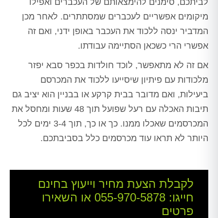
לביתכם, סימנים להימצאותם של העכברים ואפילו
מיקומים אפשריים לעכברים שמסתתרים. לאחר מכן
המדביר ינסה ללכוד את העכבר באופן ידני, ואם זה
אפשרי הרי כשכאן הסתיימה עבודתו.
אם זה לא מתאפשר, לוכד חולדות בכפר סבא יפזר
מלכודות עם פיתיון שיסייעו ללכוד את המכרסם
ביעילות, ואם מדובר בבית קרקע או בבניין הוא יציב גם
תיבות האכלה עם רעל שפועל תוך 48 שעות ומחסל את
המכרסמים שאכלו ממנו. כך או כך, תוך 3-4 ימים לכל
היותר לא תראו עוד מכרסמים כלל בסביבתכם.
לקבלת הצעת מחיר וייעוץ בחינם
חייגו:
055-970-5878
או השאירו
פרטים