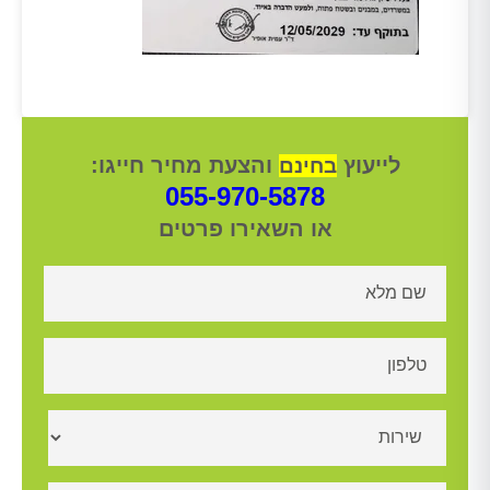
לייעוץ
והצעת מחיר חייגו:
בחינם
055-970-5878
או השאירו פרטים