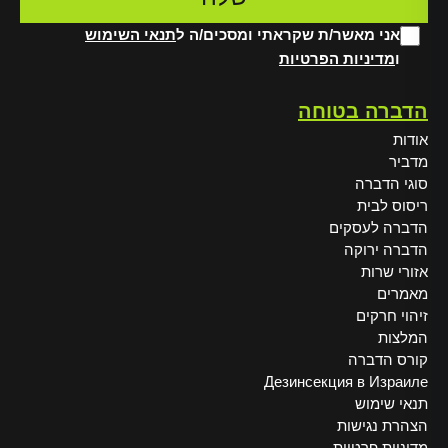
אני מאשר/ת שקראתי ומסכים/ה ל
תנאי השימוש
ו
מדיניות הפרטיות
Alt
הדברה בטוחה
אודות
מדביר
סוגי הדברה
ריסוס לבית
הדברה לעסקים
הדברה ירוקה
אזורי שרות
מאמרים
זיהוי חרקים
המלצות
קורס הדברה
Дезинсекция в Израиле
תנאי שימוש
הצהרת נגישות
מדיניות פרטיות