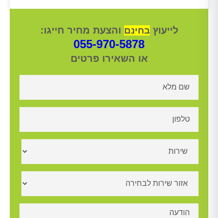
לייעוץ
והצעת מחיר חייגו:
בחינם
055-970-5878
או השאירו פרטים