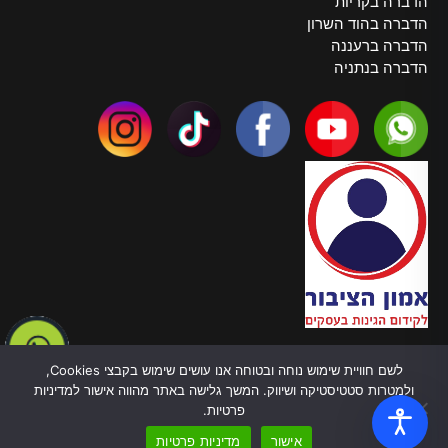
הדברה בקריות
הדברה בהוד השרון
הדברה ברעננה
הדברה בנתניה
צרו קשר
לשם חוויית שימוש נוחה ובטוחה אנו עושים שימוש בקבצי Cookies,
טלפון:
055-970-5878
ולמטרות סטטיסטיקה ושיווק. המשך גלישה באתר מהווה אישור למדיניות
כתובת: ברל כצנלסון, 82 בת ים
פרטיות.
עובדים בכל הארץ
אישור
מדיניות פרטיות