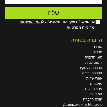
אני מאשר/ת שקראתי ומסכים/ה ל
תנאי השימוש
ו
מדיניות הפרטיות
Alt
הדברה בטוחה
אודות
מדביר
סוגי הדברה
ריסוס לבית
הדברה לעסקים
הדברה ירוקה
אזורי שרות
מאמרים
זיהוי חרקים
המלצות
קורס הדברה
Дезинсекция в Израиле