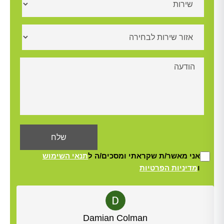
אני מאשר/ת שקראתי ומסכים/ה ל
תנאי השימוש
ו
מדיניות הפרטיות
Alt
Yisrael Woolf