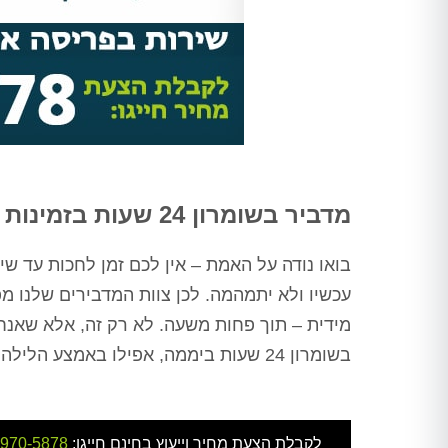
מדביר בשומרון 24 שעות בזמינות מידית
בואו נודה על האמת – אין לכם זמן לחכות עד שי
עכשיו ולא יתמהמה. לכן צוות המדבירים שלנו מ
מידית – תוך פחות משעה. לא רק זה, אלא שאנחנו
בשומרון 24 שעות ביממה, אפילו באמצע הלילה ובסופי שבוע. רק תקראו לנו ואנחנו כבר יוצאים לכיוונכם.
לקבלת הצעת מחיר וייעוץ בחינם חייגו:
-970-5878