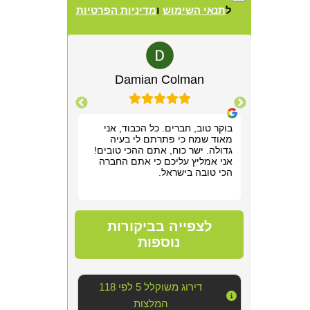
ל
תנאי השימוש
ו
מדיניות הפרטיות
Alternative:
lewitz
Damian Colman
Yis
רשמנו מאוד
בוקר טוב, חברים. כל הכבוד, אני
אריאל היה מקצ
 תוך שעה,
מאוד שמח כי פתרתם לי בעיה
הראשונה. שלח ל
תן לנו
גדולה. ישר כוח, אתם ההכי טובים!
חודש של גהנום ס
וד!
אני אמליץ עליכם כי אתם החברה
להיכנס לחדר שה
הכי טובה בישראל.
אפשר היה לנשום
סופר מקצועי, נע
מדובר ב"עסק מס
נוראי בחדר היש
הצוות דאג לטפל
לצפייה בביקורות
הכי טובה שאפשר
אחריו ולהשאיר 
נוספות
יכולנו לדמיין על
השירות!!
דירוג משוקלל 5 לפי 118
המלצות