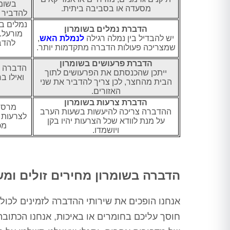
בשומר
מסעדה או בסביבה ביתית.
להדביר א
נמלים במ
הדברת נמלים בשומרון
מורעל.
יש להבדיל בין נמלה רגילה
לנמלת האש
,
להדבי
שמצריכה פעולות הדברה מתקדמות יותר.
הדברת פרעושים בשומרון
הדברה ב
ייתכן שהכנסתם את הפרעושים לתוך
ואילו ב
הבית מהחצר, לכן צריך להדביר את שני
האזורים.
הדברת צרעות בשומרון
מרסס
ההדברה צריכה להיעשות בשעות הערב
לצרעות 
על מנת לוודא שכל הצרעות יהיו בקן
מכ
ויושמדו.
הדברה בשומרון מחירים זולים ומ
אנחנו הופכים את שירותי ההדברה לזמינים לכו
חוסך עליכם בחומרים או באיכות, אנחנו הכתוב