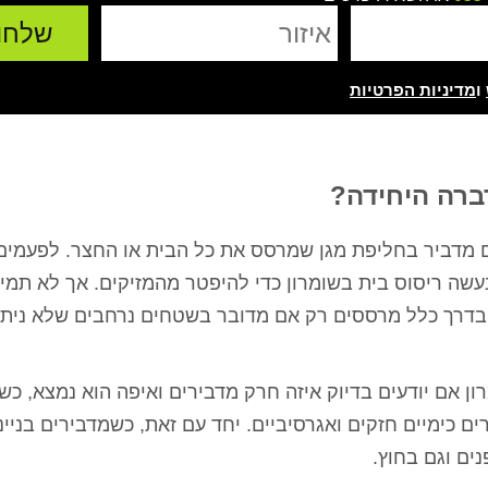
ו
מדיניות הפרטיות
ברה היחידה?
מדביר בחליפת מגן שמרסס את כל הבית או החצר. לפעמים
עשה ריסוס בית בשומרון כדי להיפטר מהמזיקים. אך לא תמיד
ירושלים
רועי כהן - הרצליה
מיטל ג'אן 
בדרך כלל מרססים רק אם מדובר בשטחים נרחבים שלא ניתן
ת בית פרטי עם
ערן המדביר שלי בעסק כבר 4 שנים,
אלוף אין מילה אחרת!
ע בשעה שרצינו,
כל שנה מגיע בחיוך, עושה אחלה
עזר לנו ממש אחרי 
ר ואין נמלים
עבודה ואין ג'וקים ונמלים כל השנה,
ון אם יודעים בדיוק איזה חרק מדבירים ואיפה הוא נמצא, כש
הצליח לפתור לנו 
 עבודה מעולה
בן אדם שירותי, אמין והכי חשוב
בבית, הגענו לער
 כימיים חזקים ואגרסיביים. יחד עם זאת, כשמדבירים בניינ
בה
מקצועי.
באינטרנט, נתן לנ
ים וגם בחוץ.
קיבלנו בשום מקום
להרגיש שיש 