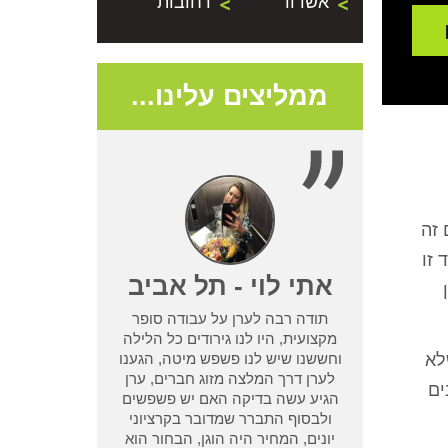
אשדוד
רחובות
ממליצים עלינו...
 זה
 זו
- נתניה
אתי לוי - תל אביב
תודה רבה לערן על עבודה סופר
שמדביר אחר לא
מקצועית, היו לנו גירודים כל הלילה
לא
בעיית טרמיטים
וחששנו שיש לנו פשפש מיטה, הגענו
ן מחיפוש קצר
לערן דרך המלצה מזוג חברים, ערן
ים
ו אחריות שלא
הגיע עשה בדיקה האם יש פשפשים
 אחר וגרם לנו
ולבסוף התברר שמדובר בקרציוני
אמא ואבא
יונים, המחיר היה הוגן, הבחור הוא