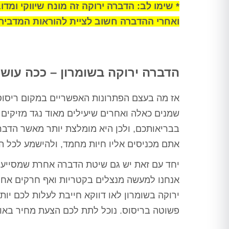
ורק לאחר מכן ביצע הדברה
* שימו לב: הדברה ירוקה זה מונח שיווקי ומד
מתאימה, לאחר מכן חזר שוב וסיים
ואחרי ההדברה חשוב לציית להוראות המדביר.
את העבודה, כבר אין חולדות
שמתרוצצות בחדר מדרגות, אין
חולדה שמחכה בחדר אשפה, פשוט
הציל אותנו אין מילה אחרת
תודה ערן, בטוחה שנתראה בשנה
הדברה ירוקה בשומרון – ככה עושי
הבאה
אז מה בעצם הפתרונות האפשריים במקום ריסוס?
שמנים כאלה ואחרים שיעילים מאוד נגד מזיקים 
בבריאותכם, ולכן היא מומלצת יותר מאשר הדבר
אתם מכניסים אליו חיות מחמד, ולהישמע לכל ה
יחד עם זאת יש גם שיטת הדברה אחרת שמסייעת
אנחנו למעשה מנצלים בקטריות ואף חרקים אחרי
ירוקה בשומרון לאו דווקא חייבת לעלות לכם יות
פשוטה בריסוס. נוכל לתת לכם הצעת מחיר באופ