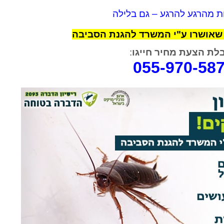
ת מהרגע להרגע – גם בלילה
שאושרו ע"י המשרד להגנת הסביבה
לת הצעת מחיר חייגו
:
rael Woolf
Liat Shavit Grievink
055-970-58
ה
שירות וזמינות מצוינים. הגיע
תודה על כל העזרה. הת
קצועי
במוצאי שבת ניגש מיד לעבודה
מנריה לויאני. הוא הגיע
והצליח לתפוס את החולדה. הסביר
ביצע את העבודה מהר ונ
גם לגבי הדברה מונעת.
הסברים ברורים. כל הכב