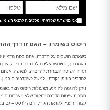
אני מאשר/ת שקראתי ומסכים/ה ל
תנאי השימוש
Alternative:
ריסוס בשומרון – האם זו דרך ההד
כשאתם חושבים על הדברה, אתם בטח מדמיינים 
באמת כך, וכשנגיע אליכם להדברת הדירה, אכן נ
טרית -
ורד מועלם - בת ים
יובל דהן - 
תהיה השיטה הנבחרת להדברה. למעשה, אנחנו 
ציון
חיפשנו מישהו שיטפל לנו בבעיית
להדביר באופן נקודתי, למשל כשמדבירים בניין.
תודה לערן על הדבר
החולדות בבניין לאחר שהיו כבר 2
חצר, מחיר הוגן, הגי
ה בטוחה כבר
מדבירים שלא הצליחו לפתור את
כרגע כבר חודש עב
ניתן לדוגמה להימנע מפעולות ריסוס חצר בשומר
שנים, שירות מדהים,
הבעיה ולא ענו אחר כך לטלפון,
וג'וקים נראה שעשה
 על כל עבודה,
חסרות שיטות הדברה ירוקות שלא מערבות חומרים
הגענו לערן לאחר המלצות רבות, אין
תודה ר
פתרו לי בעיית
ספק שמדובר באיש מקצוע משכמו
לצורך העניין לקראת הקיץ, חובה לרסס – גם בפנ
ייתה לי, ברוך
ומעלה, הגיע קודם כל לעשות בדיקה
, מודה לכם