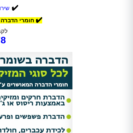
✔️
שירו
✔️
חומרי הדברה 
לקב
Shir Ankelewitz
אתי מתתיהו
78
אריאל היה מקצועי מאוד מהשיחה
אחרי לחץ ובהלה פניתי להדבר
הראשונה. שלח לנו את אלדד ואחרי
בטוחה וקיבלתי שירות מהיר, מ
חודש של גהנום סוף סוף יכולנו
ואמין!
להיכנס לחדר שהיה סגור בגלל שאי
אפשר היה לנשום בו. השירות היה
סופר מקצועי, נעים, וגם כאשר
מדובר ב"עסק מסריח" (סבלנו מריח
נוראי בחדר הישיבות במשרד),
הצוות דאג לטפל לנו בבעיה בצורה
הכי טובה שאפשר. אלדד דאג לנקות
אחריו ולהשאיר שובל של ריח שרק
יכולנו לדמיין עליו. תודה רבה על
השירות!!