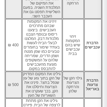
הרחקה
את המיקום של
המלכודת השניה. בפעם
השלישית תפסנו גם את
העכבר השני.
זיהינו את המקומות
שבהם מתרכזים
העכבישים. ביצענו
ריסוס ובנוסף הצבנו
זיהוי
מלכודות דבק. המלצנו
המקומות
הדברת
לבעלי הבית לעשות
שיש בהם
400 ₪
עכבישים
בעתיד שימור בחומרים
עכבישים
טבעיים כמו שמן מנטה
בבית
ושמן הדרים, שמריחה
שלהם על המשקופים
מונעת מהעכבישים
להתבסס במקום.
גילינו את המקום המדויק
גילוי הקן של
של הקן בתוך גזע של עץ
הדברת
הצרעות
שנפל בחצר. פינינו את
צרעות
500 ₪
והרחקה
הצרעות וחיסלנו את
באריאל
שלהן
הקן, בכך שעקרנו את
השאריות של העץ
גילינו את הקן מתחת
לרצפה של הבית. פיזרנו