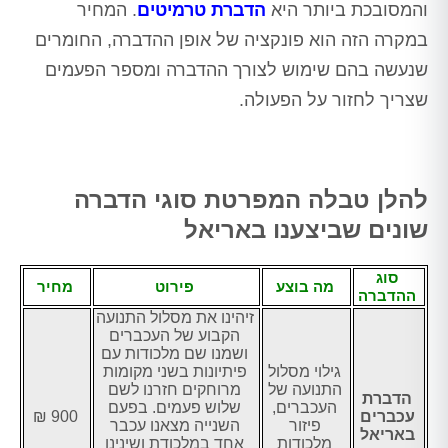
והמסובכת ביותר היא
הדברת טרמיטים
. המחיר
במקרה הזה הוא פונקציה של אופן ההדברה, החומרים
שנעשה בהם שימוש לצורך ההדברה ומספר הפעמים
שצריך לחזור על הפעולה.
להלן טבלה המפרטת סוגי הדברה
שונים שביצענו באריאל
סוג
מה בוצע
פירוט
מחיר
ההדברה
זיהינו את מסלול התנועה
הקבוע של העכברים
ושמנו שם מלכודות עם
גילוי מסלול
פיתיונות בשני מקומות
התנועה של
מרוחקים חזרנו לשם
הדברת
העכברים,
שלוש פעמים. בפעם
עכברים
900 ₪
פיזור
השנייה מצאנו עכבר
באריאל
מלכודות
אחד במלכודת ושינינו