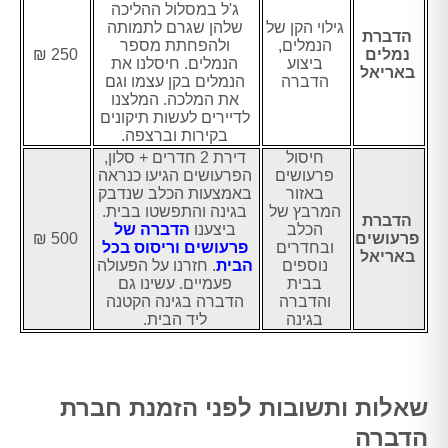
ג'ל במסלול ההליכה
גילוי הקן של
שלהן שגרם לתמותה
הדברת
הנמלים,
ולהפחתת מספר
נמלים
250 ₪
ביצוע
הנמלים. חיסלנו את
באריאל
הדברה
הנמלים בקן עצמו וגם
את המלכה. המלצנו
לדיירים לעשות תיקונים
בקירות וברצפה.
חיסול
דירת 2 חדרים + סלון,
פרעושים
הפרעושים הגיעו כנראה
באזור
באמצעות הכלב שנדבק
המרבץ של
בגינה והתפשטו בבית.
הדברת
הכלב
ביצענו
הדברה של
פרעושים
500 ₪
ובחדרים
פרעושים וריסוס בכל
באריאל
נוספים
הבית
. חזרנו על הפעולה
בבית
פעמיים. עשינו גם
והדברה
הדברה בגינה הקטנה
בגינה
ליד הבית.
שאלות ותשובות לפני הזמנת חברת
הדברה