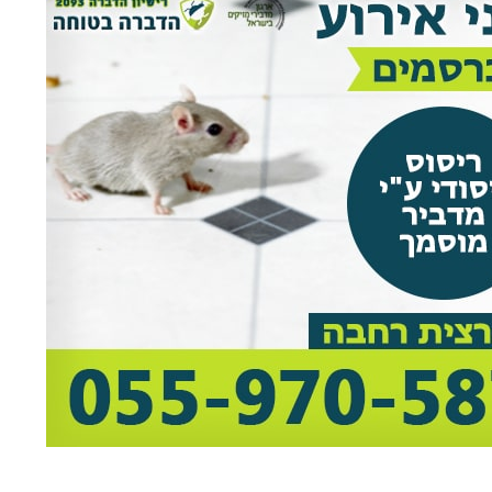
rael Woolf
Liat Shavit Grievink
ה
שירות וזמינות מצוינים. הגיע
תודה על כל העזרה. הת
קצועי
במוצאי שבת ניגש מיד לעבודה
מנריה לויאני. הוא הגיע
והצליח לתפוס את החולדה. הסביר
ביצע את העבודה מהר ונ
גם לגבי הדברה מונעת.
הסברים ברורים. כל הכב