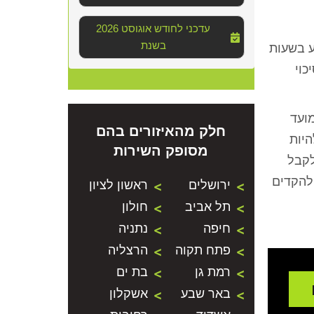
2026 עדכני לחודש אוגוסט
בשנת
ע בשעות
כוי
ועד
חלק מהאיזורים בהם
היות
מסופק השירות
לקבל
להקדים
ירושלים
ראשון לציון
תל אביב
חולון
חיפה
נתניה
פתח תקוה
הרצליה
רמת גן
בת ים
באר שבע
אשקלון