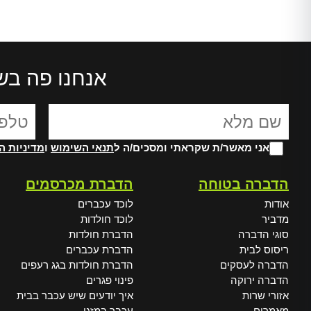
אנחנו פה בש
אני מאשר/ת שקראתי ומסכים/ה ל
תנאי השימוש
ו
מדיניות ה
Alte
הדברה בטוחה
הדברת מכרסמים
אודות
לוכד עכברים
מדביר
לוכד חולדות
סוגי הדברה
הדברת חולדות
ריסוס לבית
הדברת עכברים
הדברה לעסקים
הדברת חולדות בגג רעפים
הדברה ירוקה
פינוי פגרים
אזורי שרות
איך יודעים שיש עכבר בבית
מאמרים
עכבר במזגן