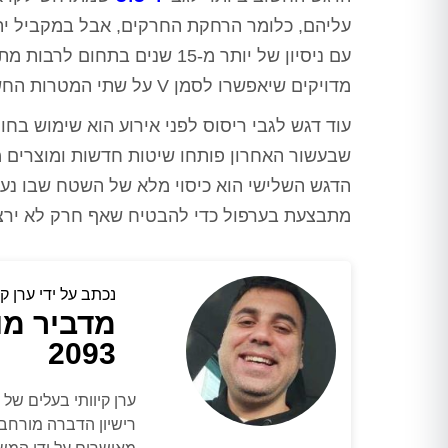
ורק לאחר מכן ביצע הדברה
עליהם, כלומר הרחקת החרקים, אבל במקביל יתפ
מתאימה, לאחר מכן חזר שוב וסיים
את העבודה, כבר אין חולדות
עם ניסיון של יותר מ-15 שנים 
שמתרוצצות בחדר מדרגות, אין
מדויקים שיאפשרו לסמן V על שתי המטרות החשובות.
חולדה שמחכה בחדר אשפה, פשוט
הציל אותנו אין מילה אחרת
עוד דגש לגבי ריסוס לפני אירוע הוא שימוש בח
תודה ערן, בטוחה שנתראה בשנה
הבאה
שבעשור האחרון פותחו שיטות חדשות ומוצרים מ
הדגש השלישי הוא כיסוי מלא של השטח שבו נער
מתבצעת בערפול כדי להבטיח שאף חרק לא ירצ
נכתב על ידי ערן קי
מדביר מו
2093
ערן קיוותי בעלים ש
רישיון הדברה מורחב