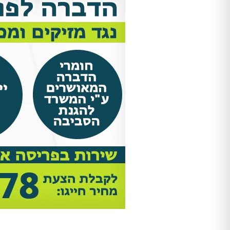
Shir Ankelewitz
אתי מתתיהו
אריאל היה מקצועי מאוד מהשיחה
אחרי לחץ ובהלה פניתי להדבר
הראשונה. שלח לנו את אלדד ואחרי
בטוחה וקיבלתי שירות מהיר, מ
חודש של גהנום סוף סוף יכולנו
ואמין!
להיכנס לחדר שהיה סגור בגלל שאי
אפשר היה לנשום בו. השירות היה
סופר מקצועי, נעים, וגם כאשר
מדובר ב"עסק מסריח" (סבלנו מריח
נוראי בחדר הישיבות במשרד),
הצוות דאג לטפל לנו בבעיה בצורה
הכי טובה שאפשר. אלדד דאג לנקות
אחריו ולהשאיר שובל של ריח שרק
יכולנו לדמיין עליו. תודה רבה על
השירות!!