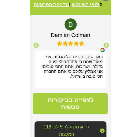
ל
תנאי השימוש
ו
מדיניות הפרטיות
Alternative:
lewitz
Damian Colman
Yis
רשמנו מאוד
בוקר טוב, חברים. כל הכבוד, אני
אריאל היה מקצ
 תוך שעה,
מאוד שמח כי פתרתם לי בעיה
הראשונה. שלח ל
תן לנו
גדולה. ישר כוח, אתם ההכי טובים!
חודש של גהנום ס
וד!
אני אמליץ עליכם כי אתם החברה
להיכנס לחדר שה
הכי טובה בישראל.
אפשר היה לנשום
סופר מקצועי, נע
מדובר ב"עסק מס
נוראי בחדר היש
הצוות דאג לטפל
לצפייה בביקורות
הכי טובה שאפשר
אחריו ולהשאיר 
נוספות
יכולנו לדמיין על
השירות!!
דירוג משוקלל 5 לפי 118
המלצות