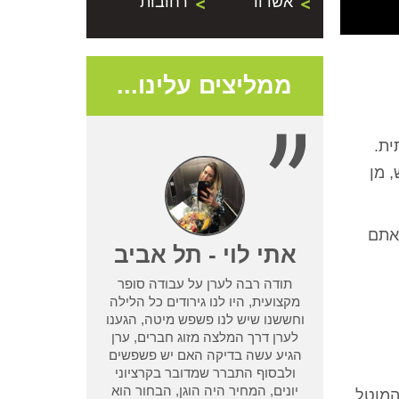
אשדוד
רחובות
ממליצים עלינו...
ית.
 מן
שאתם
- נתניה
אתי לוי - תל אביב
תודה רבה לערן על עבודה סופר
שמדביר אחר לא
מקצועית, היו לנו גירודים כל הלילה
בעיית טרמיטים
וחששנו שיש לנו פשפש מיטה, הגענו
ן מחיפוש קצר
לערן דרך המלצה מזוג חברים, ערן
ו אחריות שלא
הגיע עשה בדיקה האם יש פשפשים
 אחר וגרם לנו
ולבסוף התברר שמדובר בקרציוני
אמא ואבא
יונים, המחיר היה הוגן, הבחור הוא
המוטל