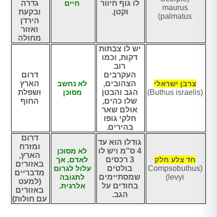
לו גוף חיוור
חיים
גדרה
maurus
וקטן.
ובקעת
palmatus)
הירדן
ואזור
מחולה
יש לו צבתות
דקות, וכמו
רוב
העקרבים
דרום
צרבן ישראלי
הצהובים,
לא נחשב
הארץ
(Buthus israelis)
הגב והבטן
מסוכן
ושפלת
שלו כהים,
החוף
אולם שאר
חלקי גופו
בהירים.
דרום
גודלו הוא עד
ומזרח
4 ס"מ ויש לו
לא מסוכן
הארץ,
חד צלע חלק
3 רכסים
לאדם, אך
באזורים
(Compsobuthus
בולטים
עלול לגרום
מדבריים
levyi)
שמסתיימים
לתגובה
(למעט
בחודים על
אלרגית.
באזורים
הגב.
עם חולות)