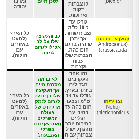
bicolor)
לסכן חיים.
ומדבר
לו צבתות
יהודה.
דקות
וארוכות.
גודלו עד
כ-10 ס"מ
וצבעו שחור,
כל הארץ
כן, והעקיצה
קטלן עב צבתות
אך יתכן
(למעט
שלו עלולה
(Androctonus
שיהיה בו גם
באזורים
אפילו לגרום
crassicauda)
חום כהה.
עם
למוות.
הצבתות שלו
חולות).
עבות
וקצרות.
זהו אחד
העקרבים
לא ברמה
הגדולים
מסכנת חיים,
ביותר בארץ.
אך העקיצה
גודלו עד 13
שלו כן יכולה
כל הארץ
נבו יריחו
ס"מ וצבעו
לגרום לנמק
(למעט
(Nebo
חום כהה עד
או להרס של
באזורים
hierichonticus)
בהיר, עם
פעולת
עם
רגליים
המפרקים
חולות).
בהירות יותר
(אם נעקצתם
מהגוף. יש לו
בפרקי
צבתות עבות
האצבעות).