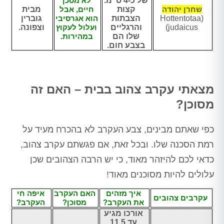
של כ-4 ס"מ.
לא מסכן
שחרן יהודה
קצות
חיים, אבל
מבית
(Hottentotaa
הצבתות
הוא אגרסיבי
גוברין
judaicus)
והרגליים
ועלול לעקוץ
וצפונה.
שלו הם
במהירות.
בצבע חום.
מצאתי עקרב צהוב בבית – האם זה
מסוכן?
כפי שאתם מבינים, צבע העקרב לא בהכרח מעיד על
רמת הסכנה שלו. ובכל זאת, אם פגשתם עקרב צהוב,
כדאי לכם להיזהר מאוד, כי יש הרבה הצהובים שכן
עלולים להיות מסוכנים מאוד!
איך מזהים
האם העקרב
איפה חי
עקרבים צהובים
את העקרב?
מסוכן?
העקרב?
אורכו מגיע
עד 11.5