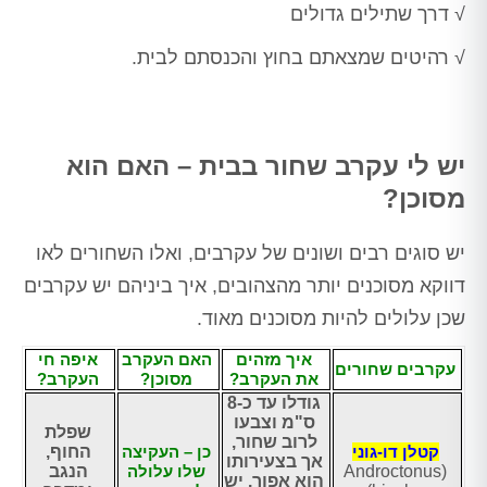
√ דרך שתילים גדולים
√ רהיטים שמצאתם בחוץ והכנסתם לבית.
יש לי עקרב שחור בבית – האם הוא
מסוכן?
יש סוגים רבים ושונים של עקרבים, ואלו השחורים לאו
דווקא מסוכנים יותר מהצהובים, איך ביניהם יש עקרבים
שכן עלולים להיות מסוכנים מאוד.
איך מזהים
האם העקרב
איפה חי
עקרבים שחורים
את העקרב?
מסוכן?
העקרב?
גודלו עד כ-8
ס"מ וצבעו
שפלת
לרוב שחור,
קטלן דו-גוני
כן – העקיצה
החוף,
אך בצעירותו
(Androctonus
שלו עלולה
הנגב
הוא אפור. יש