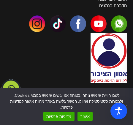
הדברה בנתניה
צרו קשר
לשם חוויית שימוש נוחה ובטוחה אנו עושים שימוש בקבצי Cookies,
טלפון:
055-970-5878
ולמטרות סטטיסטיקה ושיווק. המשך גלישה באתר מהווה אישור למדיניות
כתובת: ברל כצנלסון, 82 בת ים
פרטיות.
עובדים בכל הארץ
אישור
מדיניות פרטיות