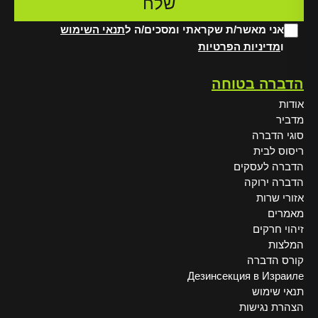
אני מאשר/ת שקראתי ומסכים/ה ל
תנאי השימוש
ו
מדיניות הפרטיות
Alt
הדברה בטוחה
אודות
מדביר
סוגי הדברה
ריסוס לבית
הדברה לעסקים
הדברה ירוקה
אזורי שרות
מאמרים
זיהוי חרקים
המלצות
קורס הדברה
Дезинсекция в Израиле
תנאי שימוש
הצהרת נגישות