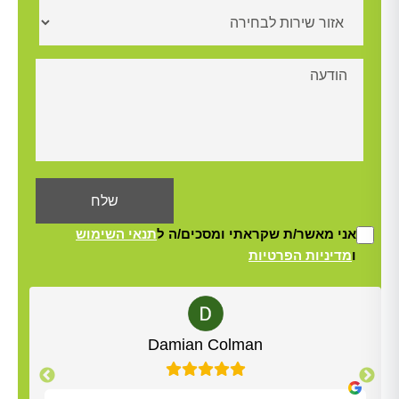
אני מאשר/ת שקראתי ומסכים/ה ל
תנאי השימוש
ו
מדיניות הפרטיות
Alt
Yisrael Woolf