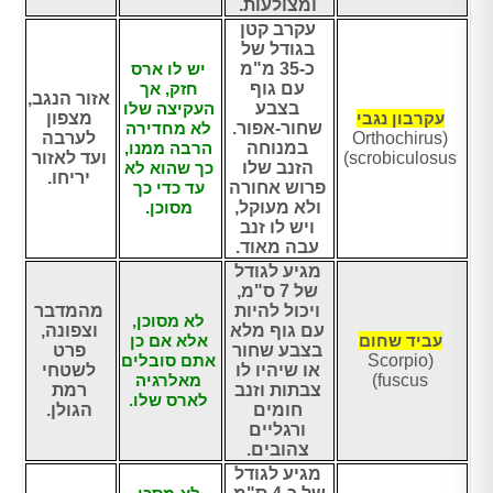
ומצולעות.
עקרב קטן
בגודל של
כ-35 מ"מ
יש לו ארס
עם גוף
חזק, אך
אזור הנגב,
בצבע
העקיצה שלו
עקרבון נגבי
מצפון
שחור-אפור.
לא מחדירה
(Orthochirus
לערבה
במנוחה
הרבה ממנו,
scrobiculosus)
ועד לאזור
הזנב שלו
כך שהוא לא
יריחו.
פרוש אחורה
עד כדי כך
ולא מעוקל,
מסוכן.
ויש לו זנב
עבה מאוד.
מגיע לגודל
של 7 ס"מ,
ויכול להיות
מהמדבר
לא מסוכן,
עם גוף מלא
וצפונה,
עביד שחום
אלא אם כן
בצבע שחור
פרט
(Scorpio
אתם סובלים
או שיהיו לו
לשטחי
fuscus)
מאלרגיה
צבתות וזנב
רמת
לארס שלו.
חומים
הגולן.
ורגליים
צהובים.
מגיע לגודל