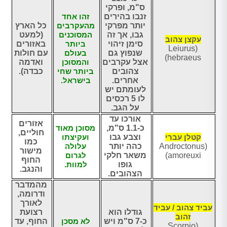
ס"מ, ופרקי
זנבו בהירים
זהו אחד
יותר מפרקי
מהעקרבים
כל הארץ
גבו, אך זה
המסוכנים
(למעט
עקצן צהוב
סימן זיהוי
ביותר
באזורים
(Leiurus
שנפוץ גם
בעולם
עם חולות
hebraeus)
אצל עקרבים
והמסוכן
ואדמה
צהובים
ביותר שחי
כבדה).
אחרים.
בישראל.
לעומתם יש
לו 5 רכסים
על הגב.
אורכו עד
אזורים
כ-1.1 ס"מ,
מסוכן מאוד
חוליים,
קטלן עברי
וצבע גבו
ועקיצתו
כמו
(Androctonus
כהה יותר
עלולה
מישור
amoreuxi)
משאר חלקי
לגרום
החוף
גופו
למוות.
והנגב.
הצהובים.
מהמדבר
ודרומה,
לאורך
עביד צהוב / עביד
גודלו הוא
רצועת
זהוב
כ-7 ס"מ ויש
לא מסכן
החוף, עד
(Scorpio