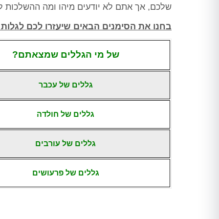
ורק לאחר מכן ביצע הדברה
שלכם, אך אתם לא יודעים מיהו ומה ההשלכות ל
מתאימה, לאחר מכן חזר שוב וסיים
את העבודה, כבר אין חולדות
בחנו את הסימנים הבאים שיעזרו לכם לגלות 
שמתרוצצות בחדר מדרגות, אין
חולדה שמחכה בחדר אשפה, פשוט
של מי הגללים שמצאתם?
הציל אותנו אין מילה אחרת
תודה ערן, בטוחה שנתראה בשנה
הבאה
גללים של עכבר
גללים של חולדה
גללים של עורבים
גללים של פרעושים