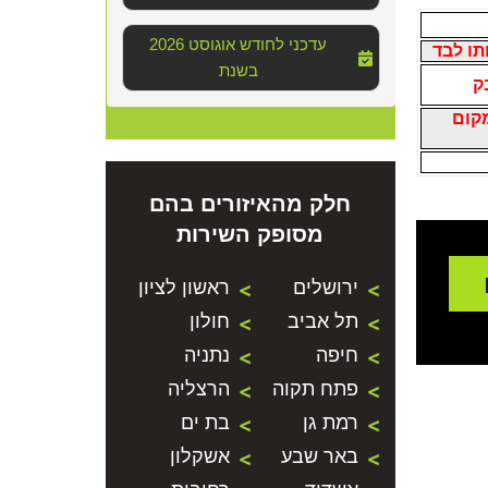
2026 עדכני לחודש אוגוסט
תו לבד
בשנת
ק
מקום
חלק מהאיזורים בהם
מסופק השירות
ירושלים
ראשון לציון
תל אביב
חולון
חיפה
נתניה
פתח תקוה
הרצליה
רמת גן
בת ים
באר שבע
אשקלון