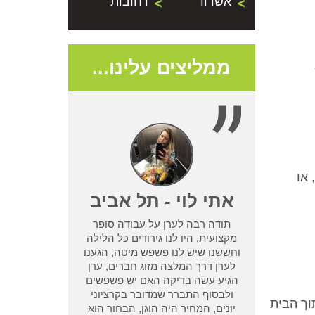
אשדוד
רחובות
ממליצים עלינו...
 או
- נתניה
אתי לוי - תל אביב
תודה רבה לערן על עבודה סופר
שמדביר אחר לא
מקצועית, היו לנו גירודים כל הלילה
בעיית טרמיטים
וחששנו שיש לנו פשפש מיטה, הגענו
ן מחיפוש קצר
לערן דרך המלצה מזוג חברים, ערן
ו אחריות שלא
הגיע עשה בדיקה האם יש פשפשים
 אחר וגרם לנו
ולבסוף התברר שמדובר בקרציוני
וך הבית
אמא ואבא
יונים, המחיר היה הוגן, הבחור הוא