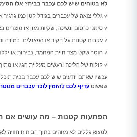
לא בטוחים שיש לכם עכבר בבית? אלו הסימני
√ גללי צואה של עכברים בגודל קטן כמו גרגיר א
√ סימני כרסום ונשיכה, שקיות מזון או מוצרים 
√ עקבות קטנות על הקיר או הפאנלים. במידה והע
√ חוסר שקט מצד חיית המחמד, נביחות או יללו
√ קולות של הליכה ורעשים מעליית הגג או מתו
עכשיו שאתם יודעים שיש לכם עכבר בבית תוכלו
טרית -
ורד מועלם - בת ים
יובל דהן - 
שפשוט
עדיף לכם להזמין לוכד עכברים מנוסה 
ציון
חיפשנו מישהו שיטפל לנו בבעיית
תודה לערן על הדבר
החולדות בבניין לאחר שהיו כבר 2
חצר, מחיר הוגן, הגי
ה בטוחה כבר
מדבירים שלא הצליחו לפתור את
כרגע כבר חודש עב
שנים, שירות מדהים,
הפתעות קטנות – מה עושים אם רא
הבעיה ולא ענו אחר כך לטלפון,
וג'וקים נראה שעשה
 על כל עבודה,
הגענו לערן לאחר המלצות רבות, אין
תודה ר
פתרו לי בעיית
ספק שמדובר באיש מקצוע משכמו
ייתה לי, ברוך
למצוא גללים לא מזוהים בתוך הבית זו חוויה ל
ומעלה, הגיע קודם כל לעשות בדיקה
, מודה לכם