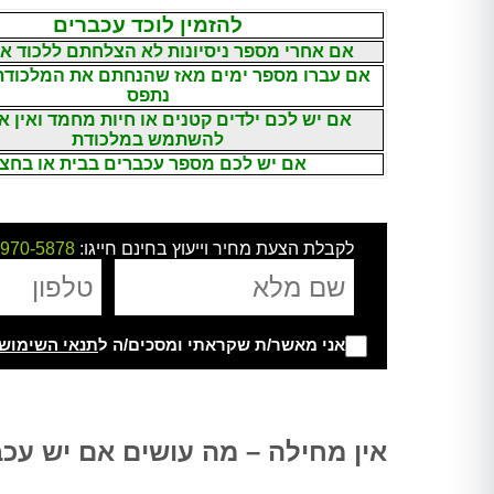
להזמין לוכד עכברים
אם אחרי מספר ניסיונות לא הצלחתם ללכוד או
אם עברו מספר ימים מאז שהנחתם את המלכודת 
נתפס
אם יש לכם ילדים קטנים או חיות מחמד ואין 
להשתמש במלכודת
אם יש לכם מספר עכברים בבית או בחצ
לקבלת הצעת מחיר וייעוץ בחינם חייגו:
-970-5878
אני מאשר/ת שקראתי ומסכים/ה ל
תנאי השימוש
Alternative:
אין מחילה – מה עושים אם יש עכ