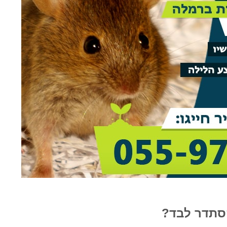
rael Woolf
Liat Shavit Grievink
ה
שירות וזמינות מצוינים. הגיע
תודה על כל העזרה. הת
קצועי
במוצאי שבת ניגש מיד לעבודה
מנריה לויאני. הוא הגיע
והצליח לתפוס את החולדה. הסביר
ביצע את העבודה מהר ונ
גם לגבי הדברה מונעת.
הסברים ברורים. כל הכב
הסתדר לבד?