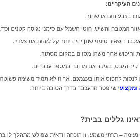
ם העיקריים:
ורז בצבע חום או שחור.
באזור המטבח והשיש, חוטי חשמל עם סימני נגיסה קטנים וכד'.
כבר השאיר סימני שתן יהיה יותר קל לזהות את צעדיו.
ת וחיפוש אחר משהו מסוים במקום מסתור.
ך קיר הגבס, בעיקר אם מדובר במספר עכברים.
 לנסות לתפוס אותו בעצמכם, אך זו לא תמיד משימה פשוטה,
ירושלים
רועי כהן - הרצליה
מיטל ג'אן 
ומקצועי
שייפטר מהעכבר בדרך הטובה ביותר.
ת בית פרטי עם
ערן המדביר שלי בעסק כבר 4 שנים,
אלוף אין מילה אחרת!
ע בשעה שרצינו,
כל שנה מגיע בחיוך, עושה אחלה
עזר לנו ממש אחרי 
ר ואין נמלים
עבודה ואין ג'וקים ונמלים כל השנה,
הצליח לפתור לנו 
ינו גללים בבית?
 עבודה מעולה
בן אדם שירותי, אמין והכי חשוב
בבית, הגענו לער
בה
מקצועי.
באינטרנט, נתן לנ
קיבלנו בשום מקום
א נעימה – תרתי משמע. זו הוכחה וודאית שפולש מתהלך לו בת
להרגיש שיש 