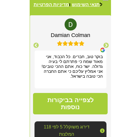
ל
תנאי השימוש
ו
מדיניות הפרטיות
Alternative:
lewitz
Damian Colman
Yis
רשמנו מאוד
בוקר טוב, חברים. כל הכבוד, אני
אריאל היה מקצ
 תוך שעה,
מאוד שמח כי פתרתם לי בעיה
הראשונה. שלח ל
תן לנו
גדולה. ישר כוח, אתם ההכי טובים!
חודש של גהנום ס
וד!
אני אמליץ עליכם כי אתם החברה
להיכנס לחדר שה
הכי טובה בישראל.
אפשר היה לנשום
סופר מקצועי, נע
מדובר ב"עסק מס
נוראי בחדר היש
הצוות דאג לטפל
לצפייה בביקורות
הכי טובה שאפשר
אחריו ולהשאיר 
נוספות
יכולנו לדמיין על
השירות!!
דירוג משוקלל 5 לפי 118
המלצות