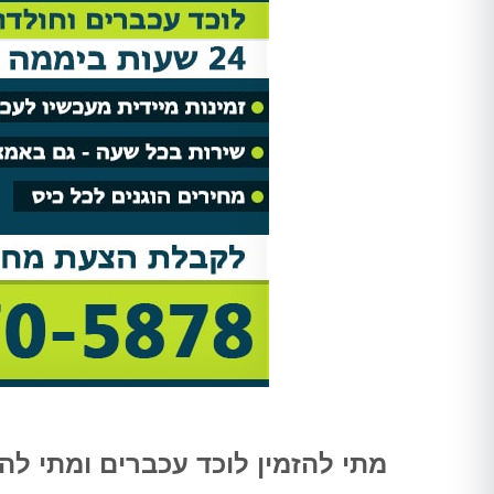
Shir Ankelewitz
אתי מתתיהו
אריאל היה מקצועי מאוד מהשיחה
אחרי לחץ ובהלה פניתי להדבר
הראשונה. שלח לנו את אלדד ואחרי
בטוחה וקיבלתי שירות מהיר, מ
חודש של גהנום סוף סוף יכולנו
ואמין!
להיכנס לחדר שהיה סגור בגלל שאי
אפשר היה לנשום בו. השירות היה
סופר מקצועי, נעים, וגם כאשר
מדובר ב"עסק מסריח" (סבלנו מריח
נוראי בחדר הישיבות במשרד),
הצוות דאג לטפל לנו בבעיה בצורה
הכי טובה שאפשר. אלדד דאג לנקות
אחריו ולהשאיר שובל של ריח שרק
יכולנו לדמיין עליו. תודה רבה על
השירות!!
מתי להזמין לוכד עכברים ומתי ל