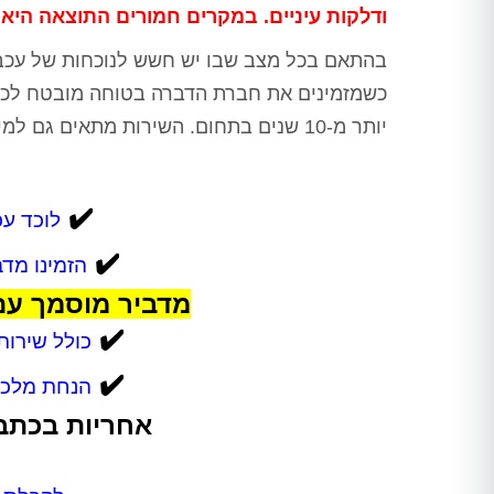
ודלקות עיניים. במקרים חמורים התוצאה היא 
בהתאם בכל מצב שבו יש חשש לנוכחות של עכבר
כשמזמינים את חברת הדברה בטוחה מובטח לכם ש
יותר מ-10 שנים בתחום. השירות מתאים גם למי שנאלץ "לארח" חולדה, מכרסם גדול יותר ובעייתי יותר.
✔️
לוכד עכ
✔️
הזמינו מד
מדביר מוסמך עם
✔️
כולל שירות 24/7 בעבור תושבי נתניה והסב
✔️
הנחת מלכוד
אחריות בכתב 