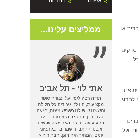
אשדוד
רחובות
ממליצים עלינו...
בית או
 סדקים
ל –
- נתניה
אתי לוי - תל אביב
ית את
תודה רבה לערן על עבודה סופר
 להרוג
שמדביר אחר לא
מקצועית, היו לנו גירודים כל הלילה
בעיית טרמיטים
וחששנו שיש לנו פשפש מיטה, הגענו
ן מחיפוש קצר
לערן דרך המלצה מזוג חברים, ערן
ברים
ו אחריות שלא
הגיע עשה בדיקה האם יש פשפשים
 אחר וגרם לנו
ולבסוף התברר שמדובר בקרציוני
וות של
אמא ואבא
יונים, המחיר היה הוגן, הבחור הוא