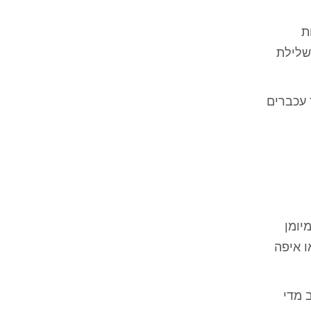
ת
שלילת
 עכברים
יומן
ו איפה
 מדי