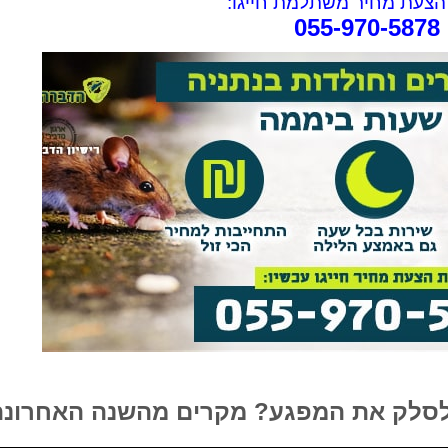
צעת מחיר משתלמת חייגו:
055-970-5878
rael Woolf
Liat Shavit Grievink
ה
שירות וזמינות מצוינים. הגיע
תודה על כל העזרה. הת
קצועי
במוצאי שבת ניגש מיד לעבודה
מנריה לויאני. הוא הגיע
והצליח לתפוס את החולדה. הסביר
ביצע את העבודה מהר ונ
גם לגבי הדברה מונעת.
הסברים ברורים. כל הכב
 לסלק את המפגע? מקרים מהשנה האחרונה