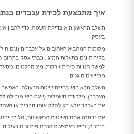
איך מתבצעת לכידת עכברים בנתנ
השלב הראשון הוא בדיקת השטח, כדי להבין אי
בעסק.
מקומות המחבוא האהובים על עכברים (וגם חול
בקירות וגם בתעלות המזגן. בבתי עסק בתחום 
למשל חנויות פירות וירקות, מינימרקטים, מסע
מרגישים מוגנים.
טרית -
ורד מועלם - בת ים
יובל דהן - 
השלב הבא הוא בחירת שיטת הפעולה. האפשרויות
ציון
חיפשנו מישהו שיטפל לנו בבעיית
תודה לערן על הדבר
העכבר), מלכודת חשמלית (שגם היא מובילה למ
החולדות בבניין לאחר שהיו כבר 2
חצר, מחיר הוגן, הגי
ה בטוחה כבר
את העכבר אלא רק לסלק אותו מהבית או העסק.
מדבירים שלא הצליחו לפתור את
כרגע כבר חודש עב
שנים, שירות מדהים,
הבעיה ולא ענו אחר כך לטלפון,
וג'וקים נראה שעשה
 על כל עבודה,
אם נבחרה אחת השיטות הראשונות, הלוכד יחזור
הגענו לערן לאחר המלצות רבות, אין
תודה ר
פתרו לי בעיית
ספק שמדובר באיש מקצוע משכמו
בנתניה
, והיא באמצעות הנחת פיתיונות רעילים.
ייתה לי, ברוך
ומעלה, הגיע קודם כל לעשות בדיקה
, מודה לכם