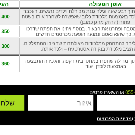
אופן הפעולה
העל
תוך רבע שעה וגילה גננת מבוהלת וילדים נרגשים. העכבר
לכד באמצעות מלכודת כלוב שאפשרה לשחרר אותו בשטח
400 ש"ח
פתוח (הרחק מהגן כמובן)
טבח ופתרנו את הבעיה. בנוסף זיהינו את הפתח שדרכו
350 ש"ח
ת, כך שהוא נאטם ונמנעה הופעת מכרסמים חדשים
יחה להתחמק ממלכודות מאולתרות שהציבו המתפללים.
300 ש"ח
הציב מלכודת בנקודה אסטרטגית – ולכד אותה.
וך מחילה שחפרו במחסן בית הקפה, והלכידה התבצעה
360 ש"ח
באמצעות לוכדן ייעודי
055
או השאירו פרטים
ו
מדיניות הפרטיות