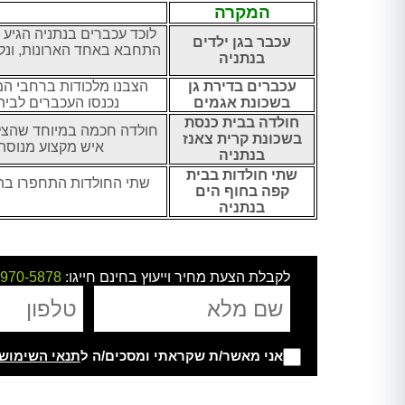
המקרה
לוכד עכברים בנתניה
הגיע 
עכבר בגן ילדים
התחבא באחד הארונות, ונ
בנתניה
עכברים בדירת גן
הצבנו מלכודות ברחבי המ
בשכונת אגמים
נכנסו העכברים לבי
חולדה בבית כנסת
חולדה חכמה במיוחד שהצל
בשכונת קרית צאנז
איש מקצוע מנוסה 
בנתניה
שתי חולדות בבית
שתי החולדות התחפרו בת
קפה בחוף הים
בנתניה
לקבלת הצעת מחיר וייעוץ בחינם חייגו:
-970-5878
אני מאשר/ת שקראתי ומסכים/ה ל
תנאי השימוש
Alternative: