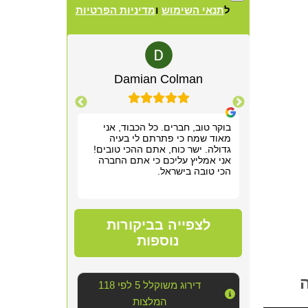
ל
תנאי השימוש
ו
מדיניות הפרטיות
Alternative:
lewitz
Damian Colman
Yis
רשמנו מאוד
בוקר טוב, חברים. כל הכבוד, אני
אריאל היה מקצ
 תוך שעה,
מאוד שמח כי פתרתם לי בעיה
הראשונה. שלח ל
תן לנו
גדולה. ישר כוח, אתם ההכי טובים!
חודש של גהנום ס
וד!
אני אמליץ עליכם כי אתם החברה
להיכנס לחדר שה
הכי טובה בישראל.
אפשר היה לנשום
סופר מקצועי, נע
מדובר ב"עסק מס
נוראי בחדר היש
הצוות דאג לטפל
לצפייה בביקורות
הכי טובה שאפשר
אחריו ולהשאיר 
נוספות
יכולנו לדמיין על
השירות!!
דירוג משוקלל 5 לפי 118
המלצות