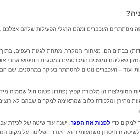
יה?
פה מסתתרים העכברים ומהם הרגלי הפעילות שלהם אצלכם ב
דות) בבתים הם: מאחורי המקרר, מתחת לגגות רעפים, בתוך
המזון שאליהם נמשכים המכרסמים במסגרת החיפוש אחרי אוכ
דות ועוד – העכברים נוטים להסתתר בעיקר במחסנים, שם הם
ירושלים
רועי כהן - הרצליה
מיטל ג'אן 
 המומלצות הן מלכודת קפיץ (פתרון פשוט וזול שממית מיד
ת בית פרטי עם
ערן המדביר שלי בעסק כבר 4 שנים,
אלוף אין מילה אחרת!
וות מהיר) ומלכודת כלוב שמתאימה למקרים שבהם לא רוצים
ע בשעה שרצינו,
כל שנה מגיע בחיוך, עושה אחלה
עזר לנו ממש אחרי 
ר ואין נמלים
עבודה ואין ג'וקים ונמלים כל השנה,
הצליח לפתור לנו 
 עבודה מעולה
בן אדם שירותי, אמין והכי חשוב
בבית, הגענו לער
 למקום כדי
לפנות את הפגר
. ישנה עוד שיטה של
לכידת עכ
בה
מקצועי.
באינטרנט, נתן לנ
קיבלנו בשום מקום
 לשיטה זו חיסרון משמעותי והוא היעדר השליטה על מקום המ
להרגיש שיש 