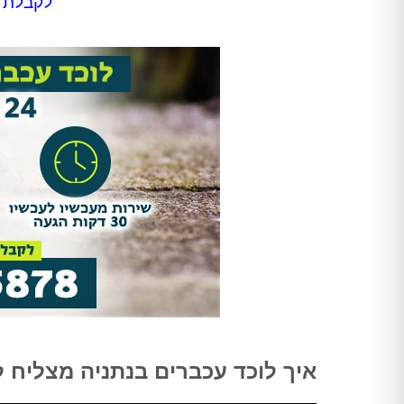
לקבלת ה
Shir Ankelewitz
אתי מתתיהו
אריאל היה מקצועי מאוד מהשיחה
אחרי לחץ ובהלה פניתי להדבר
הראשונה. שלח לנו את אלדד ואחרי
בטוחה וקיבלתי שירות מהיר, מ
חודש של גהנום סוף סוף יכולנו
ואמין!
להיכנס לחדר שהיה סגור בגלל שאי
אפשר היה לנשום בו. השירות היה
סופר מקצועי, נעים, וגם כאשר
מדובר ב"עסק מסריח" (סבלנו מריח
נוראי בחדר הישיבות במשרד),
הצוות דאג לטפל לנו בבעיה בצורה
הכי טובה שאפשר. אלדד דאג לנקות
אחריו ולהשאיר שובל של ריח שרק
יכולנו לדמיין עליו. תודה רבה על
השירות!!
איך לוכד עכברים בנתניה מצליח