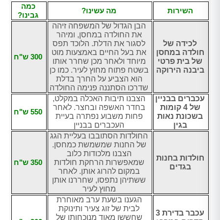
כמה
השירות
מה עשינו?
גבינו?
הבן הגדול של המשפחה זיהה
את החולדה במחסן, ומיהר
לכידה של
לסגור את הדלת. הלוכד תפס
חולדה במחסן
את בעל החיים באמצעות מוט
300 ש"ח
של בית פרטי
מיוחד ולאחר מכן שחרר אותו
ביבנה הירוקה
בשטח פתוח מחוץ לעיר. כמו כן
הוא הצביע על החרך בדלת
שדרכו הסתננה פנימה החולדה
עכברים בבניין
הצבנו תיבות האכלה במקלט,
של 4 קומות
בחדר האשפה ובחצר. לאחר
550 ש"ח
בשכונת נאות
פחות משבוע נפתרה בעיית
בגין
העכברים בבניין
החולדות הסתובבו בעליית הגג
של החנות שמשמשת כמחסן.
הצבנו מלכודות כלוב
חולדות בחנות
שמאפשרות הרחקת חולדות
350 ש"ח
בגדים
במקום להרוג אותן. לאחר
ששתיהן נתפסו, שחררנו אותן
מחוץ לעיר
הגענו בשעת ערב מאוחרת
לבית של זוג צעיר ותינוקת
עכבר בדירת 3
שחששו מאוד מנוכחותו של