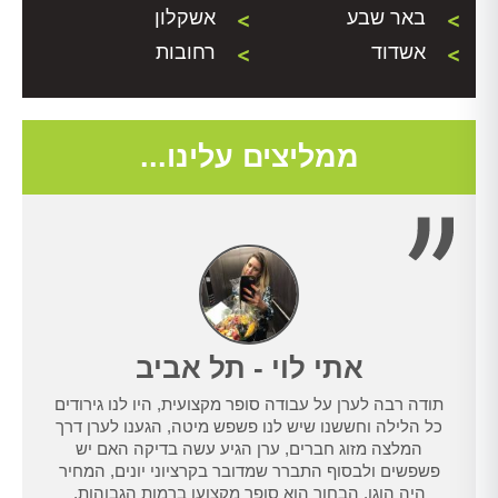
באר שבע
אשקלון
אשדוד
רחובות
ממליצים עלינו...
אתי לוי - תל אביב
תודה רבה לערן על עבודה סופר מקצועית, היו לנו גירודים
נו
כל הלילה וחששנו שיש לנו פשפש מיטה, הגענו לערן דרך
טרנט,
המלצה מזוג חברים, ערן הגיע עשה בדיקה האם יש
נו
פשפשים ולבסוף התברר שמדובר בקרציוני יונים, המחיר
היה הוגן, הבחור הוא סופר מקצוען ברמות הגבוהות,