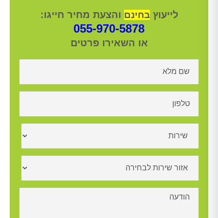
לייעוץ
והצעת מחיר חייגו:
בחינם
055-970-5878
או השאירו פרטים