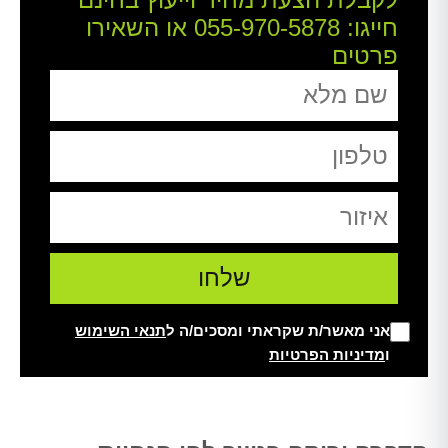
חייגו:
055-970-5878
או השאירו
פרטים
אני מאשר/ת שקראתי ומסכים/ה ל
תנאי השימוש
ו
מדיניות הפרטיות
Alt