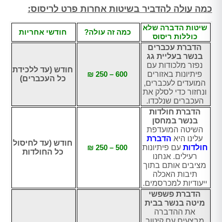
כמה עולה להדביר בשיטות אחרות פרט לריסוס:
שיטות הדברה שלא
כמה זה עולה?
חודשי אחריות
כוללות ריסוס
הדברת עכברים
בנשר בעליית גג
נפזר מלכודות עם
חודש (עד ללכידת
פיתיונות באזורים
600 – 250 ₪
כל העכברים)
המועדים לעכברים,
ונחזור כדי לסלק את
העכברים שנלכדו.
הדברת חולדות
בנשר במחסן
השיטה המועדפת
עלינו היא
הדברת
חודש (עד לחיסול
חולדות
עם פיתיונות
500 – 250 ₪
כל החולדות
רעילים. אנחנו
מציבים אותם בתוך
תיבות האכלה
ייעודיות למכרסמים.
הדברת פשפשי
מיטה בנשר בבית
את ההדברה
מבצעים עם קיטור