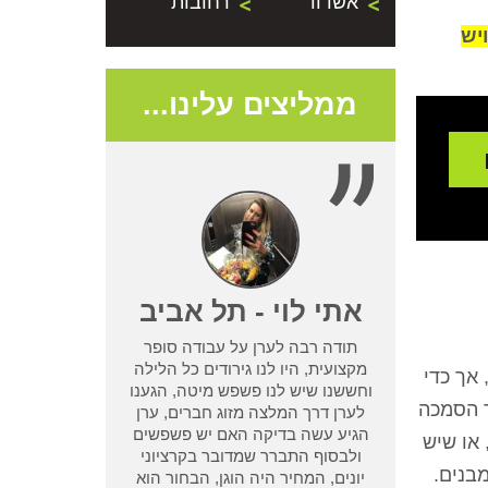
אשדוד
רחובות
יש
ממליצים עלינו...
- נתניה
אתי לוי - תל אביב
תודה רבה לערן על עבודה סופר
שמדביר אחר לא
מקצועית, היו לנו גירודים כל הלילה
אך כדי
בעיית טרמיטים
וחששנו שיש לנו פשפש מיטה, הגענו
ר הסמכה
ן מחיפוש קצר
לערן דרך המלצה מזוג חברים, ערן
ו אחריות שלא
הגיע עשה בדיקה האם יש פשפשים
 או שיש
 אחר וגרם לנו
ולבסוף התברר שמדובר בקרציוני
בנים.
אמא ואבא
יונים, המחיר היה הוגן, הבחור הוא