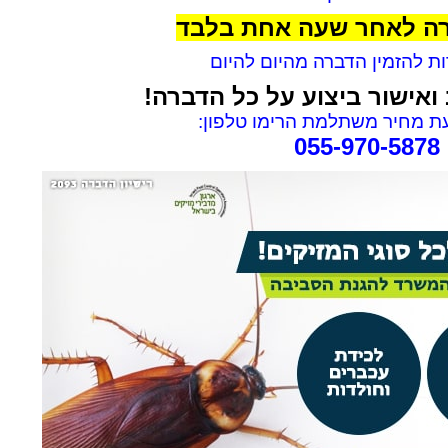
רה לאחר שעה אחת בלבד
 להזמין הדברה מהיום להיום
ואישור ביצוע על כל הדברה!
rael Woolf
Liat Shavit Grievink
 מחיר משתלמת הרימו טלפון:
055-970-5878
ה
שירות וזמינות מצוינים. הגיע
תודה על כל העזרה. הת
קצועי
במוצאי שבת ניגש מיד לעבודה
מנריה לויאני. הוא הגיע
והצליח לתפוס את החולדה. הסביר
ביצע את העבודה מהר ונ
גם לגבי הדברה מונעת.
הסברים ברורים. כל הכב