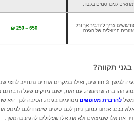
תאים למכרסמים בלבד.
רעושים צריך להדביר אך ורק
650 – 250 ₪
זורים המוצלים של הגינה
בגני תקווה?
ברוב המקרים נוכל להתחייב לפתור לכם את הבעיה למשך 3 חודשים, ואילו במקרים אחרים נתחייב ל
וג המזיק ובסוג ההדברה שתיעשה. עם זאת, ישנם מזיקים שעל הדברתם 
למשל
להדברת מעופפים
מסוימים בגינה. הסיבה לכך היא שה
לא בכם. אנחנו כמובן ניתן לכם טיפים שיעזרו לכם למנוע את
יד את אלו שנמצאים ולא את אלו שעלולים להגיע בהמשך.