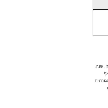
חצי שנה, שנה,
אף
גורמים