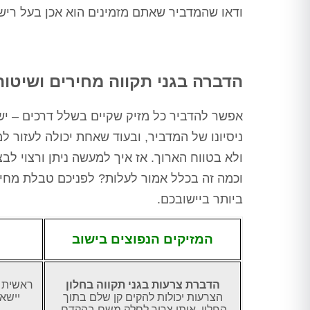
ורק לאחר מכן ביצע הדברה
ודאו שהמדביר שאתם מזמינים הוא אכן בעל ריש
מתאימה, לאחר מכן חזר שוב וסיים
את העבודה, כבר אין חולדות
שמתרוצצות בחדר מדרגות, אין
חולדה שמחכה בחדר אשפה, פשוט
הציל אותנו אין מילה אחרת
הדברה בגני תקווה מחירים ושיטו
תודה ערן, בטוחה שנתראה בשנה
הבאה
אפשר להדביר כל מזיק שקיים בשלל דרכים – יש
ניסיונו של המדביר, ובעוד שאחת יכולה לעזור 
ולא בטווח הארוך. אז איך למעשה ניתן ורצוי לב
וכמה זה בכלל אמור לעלות? לפניכם טבלת מחיר
ביותר ביישובכם.
המזיקים הנפוצים בישוב
הדברת צרעות בגני תקווה בחלון
ראשית י
הצרעות יכולות להקים קן שלם בתוך
יישאר
החלון, אותו צריך לסלק משם בהקדם.