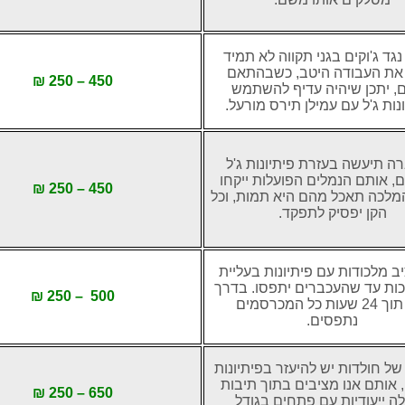
נגד ג'וקים בגני תקווה לא תמיד
את העבודה היטב, כשבהתאם
450 – 250 ₪
, יתכן שיהיה עדיף להשתמש
נות ג'ל עם עמילן תירס מורעל.
ה תיעשה בעזרת פיתיונות ג'ל
, אותם הנמלים הפועלות ייקחו
450 – 250 ₪
מלכה תאכל מהם היא תמות, וכל
הקן יפסיק לתפקד.
ב מלכודות עם פיתיונות בעליית
כות עד שהעכברים יתפסו. בדרך
500 – 250 ₪
כלל תוך 24 שעות כל המכרסמים
נתפסים.
ל חולדות יש להיעזר בפיתיונות
, אותם אנו מציבים בתוך תיבות
650 – 250 ₪
ה ייעודיות עם פתחים בגודל