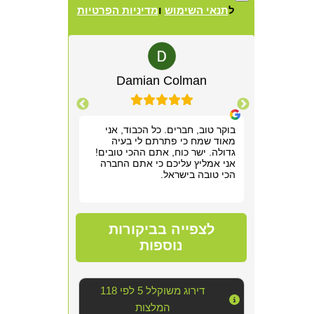
ל
תנאי השימוש
ו
מדיניות הפרטיות
Alternative:
lewitz
Damian Colman
Yis
רשמנו מאוד
בוקר טוב, חברים. כל הכבוד, אני
אריאל היה מקצ
 תוך שעה,
מאוד שמח כי פתרתם לי בעיה
הראשונה. שלח ל
תן לנו
גדולה. ישר כוח, אתם ההכי טובים!
חודש של גהנום ס
וד!
אני אמליץ עליכם כי אתם החברה
להיכנס לחדר שה
הכי טובה בישראל.
אפשר היה לנשום
סופר מקצועי, נע
מדובר ב"עסק מס
נוראי בחדר היש
הצוות דאג לטפל
לצפייה בביקורות
הכי טובה שאפשר
אחריו ולהשאיר 
נוספות
יכולנו לדמיין על
השירות!!
דירוג משוקלל 5 לפי 118
המלצות