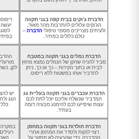
הדברת ג'וקים בבית קפה בגני תקווה
ריסוס 
הג'וקים עלולים להתרבות מהר מאוד,
יעשה 
ולעיתים מצריכים מספר טיפולי
הדברה
–
לסוגם
כולם כלולים במחיר.
בפיתיו
הדברת נמלים בגני תקווה במטבח
ההדבר
סביר להניח שהקן של הנמלים נמצא מחוץ
מורעלים
לבית או בתוך הקירות – כך או כך, ניתן
לקן. כשה
להדביר אותו בפשטות ללא ריסוס.
הדברת עכברים בגני תקווה בעליית גג
יש להצי
המדביר שנשלח אליכם יוכל לתת לכם
הגג ולח
עצות שיסייעו לכם להימנע מבעיה דומה
בעתיד.
הדברת חולדות בגני תקווה במחסן
במקרה ש
רצוי לנקות ולסדר את המחסן אחרי
רעילים
ההדברה, כדי שהבעיה לא תחזור על
האכל