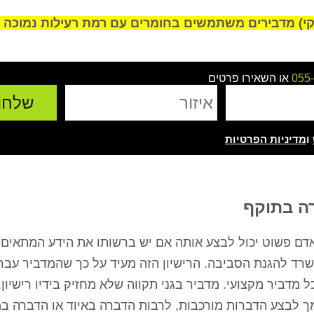
ווקי) מדבירים משתמשים בחומרים עם רמת רעילות נמוכה ו
055
או השאירו פרטים
ו
מדיניות הפרטיות
ירושלים
רועי כהן - הרצליה
מיטל ג'אן 
רה בתוקף
ת בית פרטי עם
ערן המדביר שלי בעסק כבר 4 שנים,
אלוף אין מילה אחרת!
ע בשעה שרצינו,
כל שנה מגיע בחיוך, עושה אחלה
עזר לנו ממש אחרי 
ם פשוט יכול לבצע אותה אם יש ברשותו את הידע המתאים, 
ר ואין נמלים
עבודה ואין ג'וקים ונמלים כל השנה,
הצליח לפתור לנו 
שרד להגנת הסביבה. הרישיון הזה מעיד על כך שהמדביר עב
 עבודה מעולה
בן אדם שירותי, אמין והכי חשוב
בבית, הגענו לער
בה
מקצועי.
באינטרנט, נתן לנ
 מדביר מקצועי. מדביר בגני תקווה שלא מחזיק בידיו רישיון,
קיבלנו בשום מקום
מך לבצע הדברות מורכבות, לרבות הדברה באיוד או הדברה במ
להרגיש שיש 