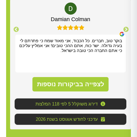
Alt
Damian Colman
בוקר טוב, חברים. כל הכבוד, אני מאוד שמח כי פתרתם לי
אריא
בעיה גדולה. ישר כוח, אתם ההכי טובים! אני אמליץ עליכם
אלדד
כי אתם החברה הכי טובה בישראל.
שהיה
סופר
(סבל
לטפל
לנקו
עליו
לצפייה בביקורות נוספות
דירוג משוקלל 5 לפי 118 המלצות
2026 עדכני לחודש אוגוסט בשנת