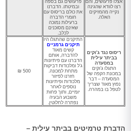
אצלו פרעושים, והם
פרעושים גם בספה
רצו לוודא שהגינה
ובמיטתו. הדברנו
נקייה מהמזיקים
את כולם בריסוס עם
האלה.
חומרי הדברה
ברעילות נמוכה
שאינם מסוכנים
לכלב.
התיקנים שהתגלו היו
תיקנים גרמניים
קשים מאוד
ריסוס נגד ג'וקים
להדברה, אותם
בביתר עילית
הדברנו עם פיתיונות
במסעדה
ג'ל ומלכודות דביקות
התגלו ג'וקים
מתחת למכונה.
500 ₪
במכונת הקפה של
חזרנו לפיזור
המסעדה – דבר
מלכודות ופיתיונות
נפוץ מאוד שצריך
נוספים לאחר
לטפל בו במהרה.
יומיים, ותוך פחות
משבוע הבעיה
נפתרה לחלוטין.
הדברת טרמיטים בביתר עילית –