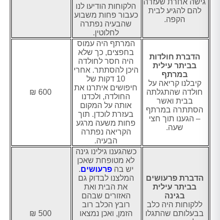
גישה אחרת שעזרה
הלקוחות הודיעו לנו
להם להגיע לבית
כעבור פחות משבוע
הקפה.
שהבעיה נפתרה
לחלוטין.
המרתף היה עמוס
בחפצים, כך שלא
הדברת חולדות
היה חסר לחולדה
בביתר עילית
היכן להסתתר. אחרי
במרתף
10 דקות של
קיבלנו קריאה על
חיפושים איתרנו את
חולדה שהתגלתה
600 ₪
החולדה, ולכדנו
בבית ואשר
אותה על המקום
הסתתרה במרתף
בעזרת לוכדן. תוך
– הגענו תוך חצי
פחות משעה מרגע
שעה.
הקריאה נפתרה
הבעיה.
כשהגענו גילינו גינה
לא מטופחת שאכן
יש בה
פרעושים
.
הדברת פרעושים
המלצנו לבדוק גם
בביתר עילית
את הבית ואת
בגינה
האזורים שבהם
ללקוחות היה כלב
רובץ הכלב רוב
בבעלותם שהתגלו
הזמן, ואכן נמצאו
500 ₪