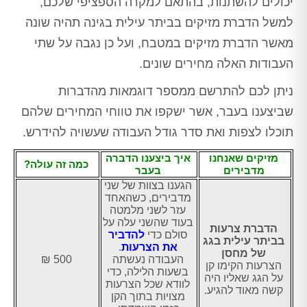
יכולים להשתנות, בהתאם למקרה הספציפי שלכם,
למשל הדברת מזיקים בביתר עילית בגינה תהיה שונה
מאשר הדברת מזיקים במטבח, ועל כן נגבה על שתי
העבודות האלה מחירים שונים.
ניתן לכם להתרשם ממספר דוגמאות מהדברות
שביצענו בעבר, אשר ישקפו את טווחי המחירים שלהם
תוכלו לצפות ואת סדר גודל העבודה שעשויה להידרש.
מזיקים שאנחנו
איך ביצענו הדברה
כמה זה עולה?
מדבירים
בעבר
הגענו בצוות של שני
מדבירים, כשהאחד
עזר לשני מלמטה
בעוד שהשני עלה על
הדברת צרעות
סולם כדי
להדביר
בביתר עילית בגג
את הצרעות
.
של מחסן
העבודה נעשתה
500 ₪
הצרעות הקימו קן
בשעות הלילה, כדי
על הגג שאליו היה
לוודא שכל הצרעות
קשה מאוד להגיע.
מצויות בתוך הקן