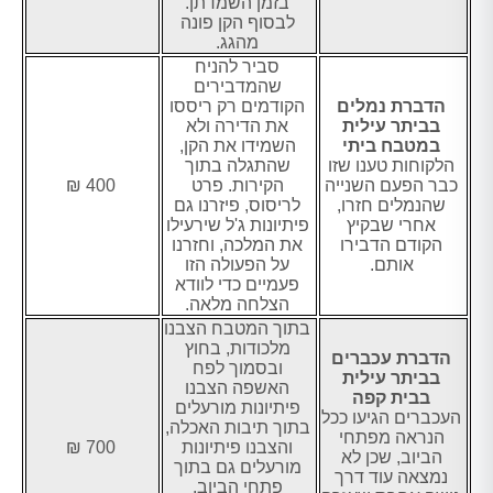
בזמן השמדתן.
לבסוף הקן פונה
מהגג.
סביר להניח
שהמדבירים
הדברת נמלים
הקודמים רק ריססו
בביתר עילית
את הדירה ולא
במטבח ביתי
השמידו את הקן,
הלקוחות טענו שזו
שהתגלה בתוך
כבר הפעם השנייה
הקירות. פרט
400 ₪
שהנמלים חזרו,
לריסוס, פיזרנו גם
אחרי שבקיץ
פיתיונות ג'ל שירעילו
הקודם הדבירו
את המלכה, וחזרנו
אותם.
על הפעולה הזו
פעמיים כדי לוודא
הצלחה מלאה.
בתוך המטבח הצבנו
מלכודות, בחוץ
הדברת עכברים
ובסמוך לפח
בביתר עילית
האשפה הצבנו
בבית קפה
פיתיונות מורעלים
העכברים הגיעו ככל
בתוך תיבות האכלה,
הנראה מפתחי
והצבנו פיתיונות
700 ₪
הביוב, שכן לא
מורעלים גם בתוך
נמצאה עוד דרך
פתחי הביוב.