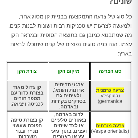
שונים?
כל סוג של צרעה התמקצעה בבניית קן מסוג אחר,
ולמעשה לצרעות יש טכניקות רבות ושונות לבנות קנים,
מה שמתבטא כמובן גם בתוצאה הסופית ובמראה הקן
עצמו. הנה כמה סוגים נפוצים של קנים שתוכלו לראות
בארץ:
סוג הצרעה
מיקום הקן
צורת הקן
ארגזי תריסים,
קן גדול מאוד
צרעה גרמנית
ארונות חשמל,
בצורת כדור עם
(Vespula
ולעיתים גם
מספר חורים
germanica)
בסדקים בקירות
לכניסה ויציאה.
ובאדמה.
לרוב באדמה,
באזורים סלעיים
קן בצורת טיפה
צרעה מזרחית
או לצד שיחים
הפוכה שעשוי
(Vespa orientalis)
ועצים, בתוך גזעי
מנייר ובנוי
עץ או באזורים
משכבות.