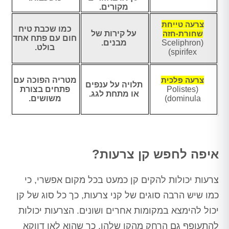
מקורים.
צרעה טייחת
כמו שכבת טיח
שחורת-חזה
על קירות של
חום עם פתח אחד
(Sceliphron
מבנים.
בולט.
spirifex)
צרעה פלכית
מטריה הפוכה עם
תלויה על ענפים
(Polistes
פתחים בצורת
או מתחת לגג.
dominula)
משושים.
איפה לחפש קן צרעות?
צרעות יכולות להקים קן כמעט בכל מקום אפשרי, כי
כמו שיש הרבה סוגים של קני צרעות, כך כל סוג של קן
יכול להימצא במקומות אחרים ושונים. הצרעות יכולות
להתעופף גם הרחק מהקן שלהן, כך שהוא לאו דווקא