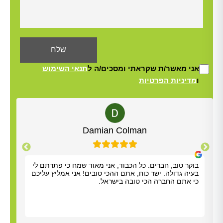
אני מאשר/ת שקראתי ומסכים/ה ל
תנאי השימוש
ו
מדיניות הפרטיות
Alt
Yisrael Woolf
תודה על כל העזרה. התרשמנו מאוד מנריה לויאני. הוא
בוקר
הגיע תוך שעה, ביצע את העבודה מהר ונתן לנו הסברים
בעיה
ברורים. כל הכבוד!
כי א