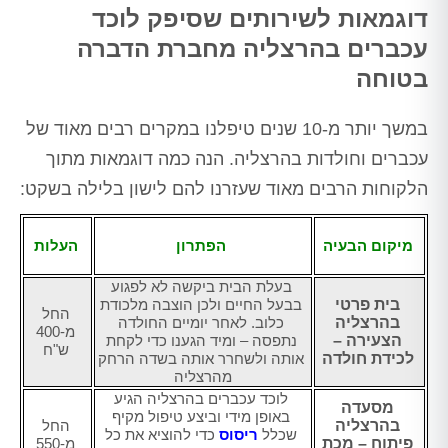
דוגמאות לשירותים שסיפק לוכד
עכברים בהרצליה מחברת הדברה
בטוחה
במשך יותר מ-10 שנים טיפלנו במקרים רבים מאוד של
עכברים וחולדות בהרצליה. הנה כמה דוגמאות מתוך
הלקוחות הרבים מאוד שעזרנו להם לישון בלילה בשקט:
מיקום הבעיה
הפתרון
העלות
בעלת הבית ביקשה לא לפגוע
בית פרטי
בבעל החיים ולכן הוצבה מלכודת
החל
בהרצליה
כלוב. לאחר יומיים החולדה
מ-400
הצעירה –
נתפסה – ומיד הגענו כדי לקחת
ש"ח
לכידת חולדה
אותה ולשחרר אותה בשדה הרחק
מהרצליה
לוכד עכברים בהרצליה
הגיע
מסעדה
באופן מידי וביצע טיפול מקיף
בהרצליה
החל
שכלל
ריסוס
כדי להוציא את כל
פיתוח – מכת
מ-550