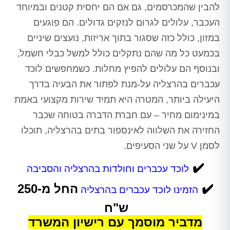
להבין שהמכרסמים, גם אם הם יחסית קטנים ובמיוחד
העכבר, עלולים לגרום לנזקים גדולים. הם פוגעים
במזון, כולל כזה שסגור בתוך אריזות, נועצים שיניים
בכמעט כל מה שהם נתקלים כולל למשל כבלי חשמל,
ובנוסף הם עלולים להפיץ מחלות. כשמחפשים
לוכד
עכברים בהרצליה
על-מנת לפתור את הבעיה בדרך
היעילה ביותר, המטרה היא תמיד שירות מקצועי באמת
במינימום מחיר – עם חברת הדברה בטוחה שכבר
החזירה את השלווה לאינספור בתים בהרצליה, תוכלו
לסמן V על שני הסעיפים.
✔️
לוכד עכברים וחולדות בהרצליה והסביבה
✔️
החל מ-250
הזמינו לוכד עכברים בהרצליה
ש"ח
מדביר מוסמך עם רישיון המשרד