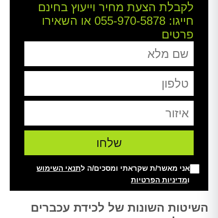
לקבלת הצעת מחיר וייעוץ בחינם
חייגו:
055-970-5878
או השאירו
פרטים
אני מאשר/ת שקראתי ומסכים/ה ל
תנאי השימוש
ו
מדיניות הפרטיות
Alt
השיטות השונות של לכידת עכברים