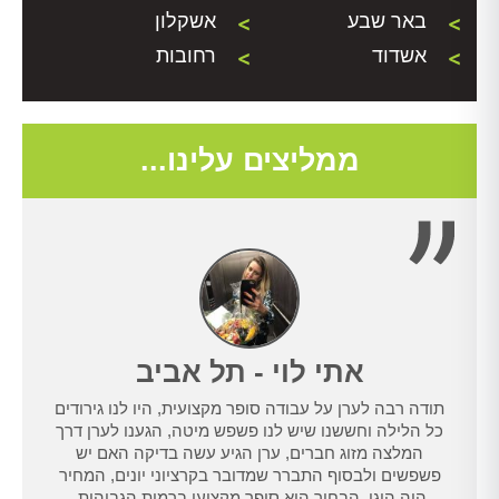
באר שבע
אשקלון
אשדוד
רחובות
ממליצים עלינו...
אתי לוי - תל אביב
תודה רבה לערן על עבודה סופר מקצועית, היו לנו גירודים
נו
כל הלילה וחששנו שיש לנו פשפש מיטה, הגענו לערן דרך
טרנט,
המלצה מזוג חברים, ערן הגיע עשה בדיקה האם יש
נו
פשפשים ולבסוף התברר שמדובר בקרציוני יונים, המחיר
היה הוגן, הבחור הוא סופר מקצוען ברמות הגבוהות,