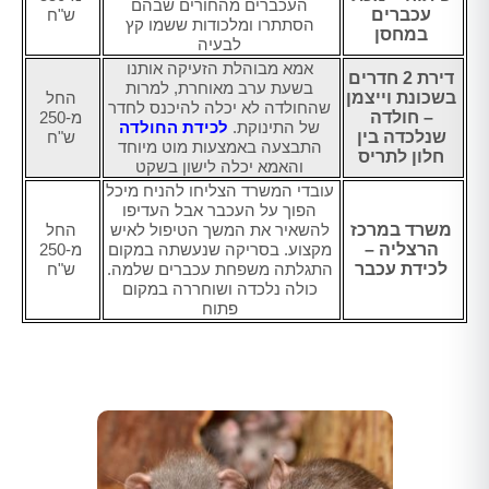
העכברים מהחורים שבהם
עכברים
ש"ח
הסתתרו ומלכודות ששמו קץ
במחסן
לבעיה
אמא מבוהלת הזעיקה אותנו
דירת 2 חדרים
בשעת ערב מאוחרת, למרות
בשכונת וייצמן
החל
שהחולדה לא יכלה להיכנס לחדר
– חולדה
מ-250
של התינוקת.
לכידת החולדה
שנלכדה בין
ש"ח
התבצעה באמצעות מוט מיוחד
חלון לתריס
והאמא יכלה לישון בשקט
עובדי המשרד הצליחו להניח מיכל
הפוך על העכבר אבל העדיפו
משרד במרכז
להשאיר את המשך הטיפול לאיש
החל
הרצליה –
מקצוע. בסריקה שנעשתה במקום
מ-250
לכידת עכבר
התגלתה משפחת עכברים שלמה.
ש"ח
כולה נלכדה ושוחררה במקום
פתוח