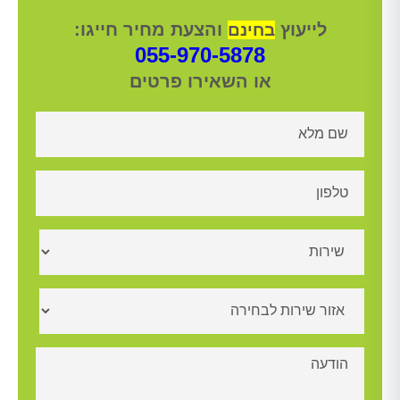
לייעוץ
והצעת מחיר חייגו:
בחינם
055-970-5878
או השאירו פרטים