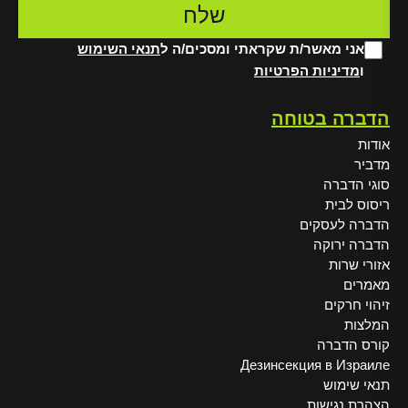
אני מאשר/ת שקראתי ומסכים/ה ל
תנאי השימוש
ו
מדיניות הפרטיות
Alt
הדברה בטוחה
אודות
מדביר
סוגי הדברה
ריסוס לבית
הדברה לעסקים
הדברה ירוקה
אזורי שרות
מאמרים
זיהוי חרקים
המלצות
קורס הדברה
Дезинсекция в Израиле
תנאי שימוש
הצהרת נגישות