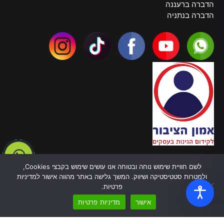
הדברה ברעננה
הדברה בנתניה
צרו קשר
לשם חוויית שימוש נוחה ובטוחה אנו עושים שימוש בקבצי Cookies,
טלפון:
055-970-5878
ולמטרות סטטיסטיקה ושיווק. המשך גלישה באתר מהווה אישור למדיניות
כתובת: ברל כצנלסון, 82 בת ים
פרטיות.
עובדים בכל הארץ
אישור
מדיניות פרטיות