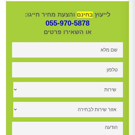
לייעוץ
והצעת מחיר חייגו:
בחינם
055-970-5878
או השאירו פרטים