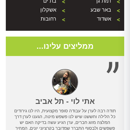
רמת גן
בת ים
באר שבע
אשקלון
אשדוד
רחובות
ממליצים עלינו...
אתי לוי - תל אביב
תודה רבה לערן על עבודה סופר מקצועית, היו לנו גירודים
נו
כל הלילה וחששנו שיש לנו פשפש מיטה, הגענו לערן דרך
טרנט,
המלצה מזוג חברים, ערן הגיע עשה בדיקה האם יש
נו
פשפשים ולבסוף התברר שמדובר בקרציוני יונים, המחיר