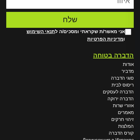
אני מאשר/ת שקראתי ומסכים/ה ל
תנאי השימוש
ו
מדיניות הפרטיות
Alt
הדברה בטוחה
אודות
מדביר
סוגי הדברה
ריסוס לבית
הדברה לעסקים
הדברה ירוקה
אזורי שרות
מאמרים
זיהוי חרקים
המלצות
קורס הדברה
Дезинсекция в Израиле