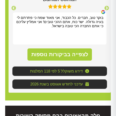
בוקר טוב, חברים. כל הכבוד, אני מאוד שמח כי פתרתם לי
אריא
בעיה גדולה. ישר כוח, אתם ההכי טובים! אני אמליץ עליכם
אלדד
כי אתם החברה הכי טובה בישראל.
שהיה
סופר
(סבל
לטפל
לנקו
עליו
לצפייה בביקורות נוספות
דירוג משוקלל 5 לפי 118 המלצות
2026 עדכני לחודש אוגוסט בשנת
חלק מהאיזורים בהם מסופק השירות